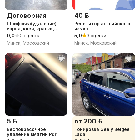
Договорная
40 р.
Шлифовка(удаление)
Репетитор английского
ворса, клея, краски,
языка
битума, масляной
0,0
0 оценок
5,0
3 оценки
краски
Минск, Московский
Минск, Московский
5 р.
от 200 р.
Беспокрасочное
Тонировка Geely Belgee
удаление вмятин Pdr
Lada