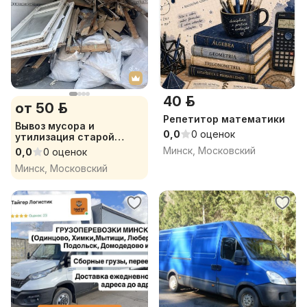
40 р.
от 50 р.
Репетитор математики
Вывоз мусора и
0,0
0 оценок
утилизация старой
мебели и техники
Минск, Московский
0,0
0 оценок
Минск, Московский