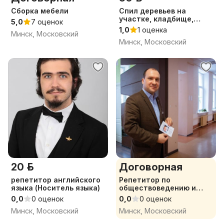
Сборка мебели
Спил деревьев на
участке, кладбище,
5,0
7 оценок
возле дома
1,0
1 оценка
Минск, Московский
Минск, Московский
20 р.
Договорная
репетитор английского
Репетитор по
языка (Носитель языка)
обществоведению и
истории Беларуси
0,0
0 оценок
0,0
0 оценок
Минск, Московский
Минск, Московский