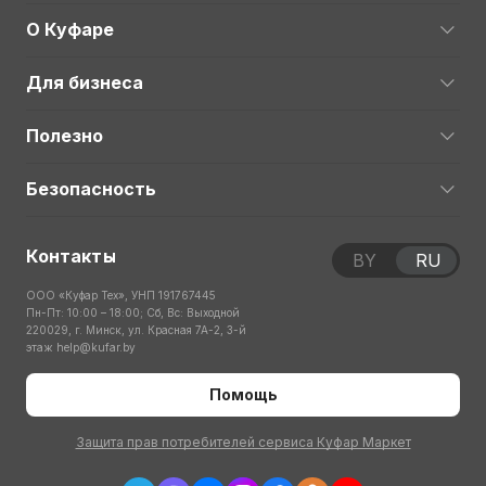
О Куфаре
Для бизнеса
Полезно
Безопасность
Контакты
BY
RU
ООО «Куфар Тех», УНП 191767445
Пн-Пт: 10:00 – 18:00; Сб, Вс: Выходной
220029, г. Минск, ул. Красная 7А-2, 3-й
этаж
help@kufar.by
Помощь
Защита прав потребителей сервиса Куфар Маркет