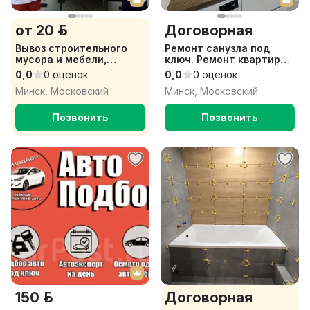
от 20 р.
Договорная
Вывоз строительного
Ремонт санузла под
мусора и мебели,
ключ. Ремонт квартиры
утилизация хлама,
под ключ.
0,0
0 оценок
0,0
0 оценок
услуги грузчиков Минск
Минск, Московский
Минск, Московский
и область
Позвонить
Позвонить
150 р.
Договорная