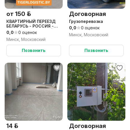
от 150 р.
Договорная
КВАРТИРНЫЙ ПЕРЕЕЗД
Грузоперевозка
БЕЛАРУСЬ - РОССИЯ -
0,0
0 оценок
БЕЛАРУСЬ / СБОРНЫЙ
0,0
0 оценок
Минск, Московский
ГРУЗ / ПОПУТНЫЙ ГРУЗ
Минск, Московский
Позвонить
Позвонить
14 р.
Договорная