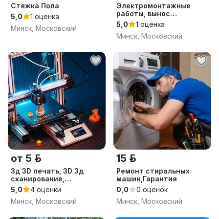
Стяжка Пола
Электромонтажные
работы, вынос
5,0
1 оценка
счётчиков в СТ
5,0
1 оценка
Минск, Московский
Минск, Московский
от 5 р.
15 р.
3д 3D печать, 3D 3д
Ремонт стиральных
сканирование,
машин,Гарантия
моделирование 3D
5,0
4 оценки
0,0
0 оценок
Минск, Московский
Минск, Московский