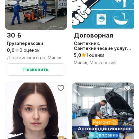
30 р.
Договорная
Грузоперевозки
Сантехник.
Сантехнические услуги/
0,0
0 оценок
работы.
5,0
1 оценка
Дзержинского пр, Минск
Минск, Московский
Позвонить