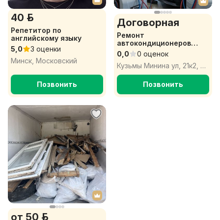
40 р.
Договорная
Репетитор по
Ремонт
английскому языку
автокондиционеров
5,0
3 оценки
Минск, заправка
0,0
0 оценок
кондиционера Минск,
Минск, Московский
Кузьмы Минина ул, 21к2, Минск
СТО кондиционеры
Минск
Позвонить
Позвонить
от 50 р.