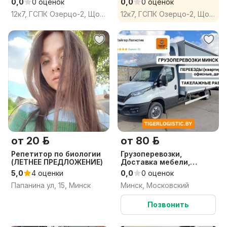
0,0
0 оценок
0,0
0 оценок
12к7, ГСПК Озерцо-2, Щомыслицкий сельсовет, Минский район, Минская область
12к7, ГСПК Озерцо-2, Щомыслицкий сельсовет, Минский район, Минская область
от 20 р.
от 80 р.
Репетитор по биологии
Грузоперевозки,
(ЛЕТНЕЕ ПРЕДЛОЖЕНИЕ)
Доставка мебели,
техники / Минск,
5,0
4 оценки
0,0
0 оценок
Беларусь
Папанина ул, 15, Минск
Минск, Московский
Позвонить