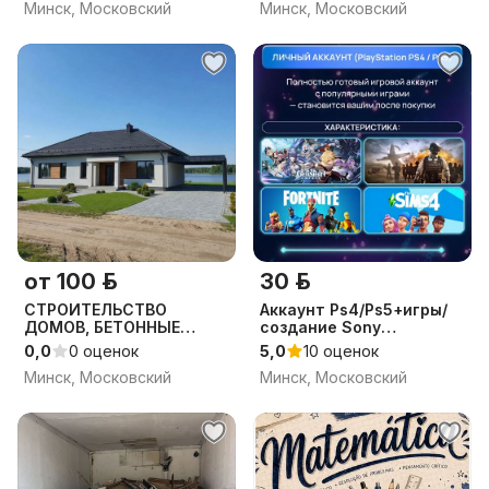
Минск, Московский
Минск, Московский
от 100 р.
30 р.
СТРОИТЕЛЬСТВО
Аккаунт Ps4/Ps5+игры/
ДОМОВ, БЕТОННЫЕ
создание Sony
РАБОТЫ, МОНОЛИТНЫЕ
PlayStation 4/5
0,0
0 оценок
5,0
10 оценок
РАБОТЫ, ФУНДАМЕНТ,
Минск, Московский
Минск, Московский
КЛАДКА БЛОКА,
КРОВЕЛЬНЫЕ РАБОТЫ