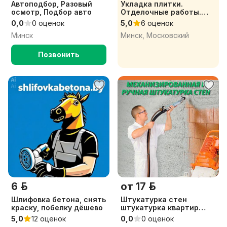
Автоподбор, Разовый
Укладка плитки.
осмотр, Подбор авто
Отделочные работы.
Ремонт под ключ
0,0
0 оценок
5,0
6 оценок
Минск
Минск, Московский
Позвонить
6 р.
от 17 р.
Шлифовка бетона, снять
Штукатурка стен
краску, побелку дёшево
штукатурка квартир
штукатурка дома
5,0
12 оценок
0,0
0 оценок
штукатурка гаража