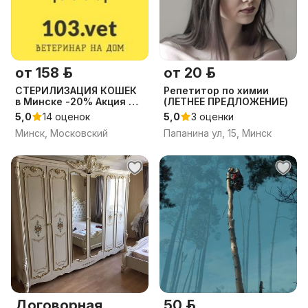
от 158 р.
от 20 р.
СТЕРИЛИЗАЦИЯ КОШЕК
Репетитор по химии
в Минске -20% Акция до
(ЛЕТНЕЕ ПРЕДЛОЖЕНИЕ)
31.08.26
5,0
14 оценок
5,0
3 оценки
Минск, Московский
Папанина ул, 15, Минск
Договорная
50 р.