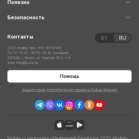
Полезно
Безопасность
Контакты
BY
RU
ООО «Куфар Тех», УНП 191767445
Пн-Пт: 10:00 – 18:00; Сб, Вс: Выходной
220029, г. Минск, ул. Красная 7А-2, 3-й
этаж
help@kufar.by
Помощь
Защита прав потребителей сервиса Куфар Маркет
Куфар — площадка объявлений Беларуси. ООО «Куфар