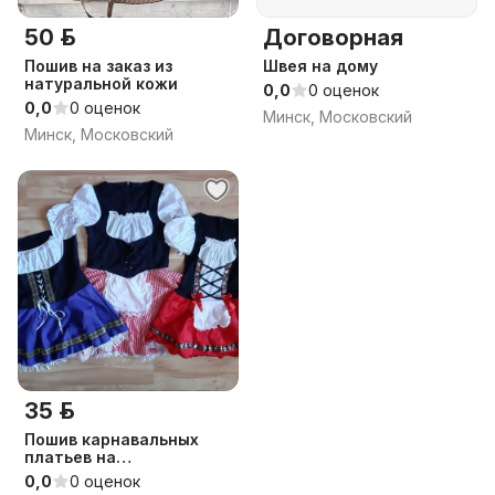
50 р.
Договорная
Пошив на заказ из
Швея на дому
натуральной кожи
0,0
0 оценок
0,0
0 оценок
Минск, Московский
Минск, Московский
35 р.
Пошив карнавальных
платьев на
Октоберфест
0,0
0 оценок