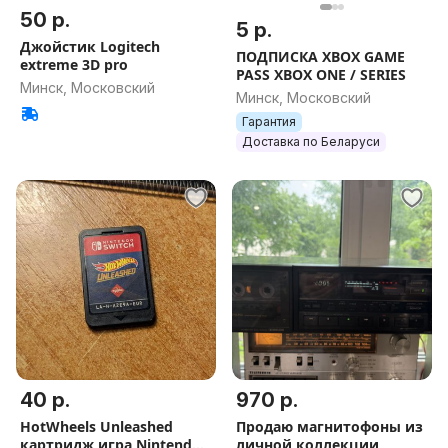
50 р.
5 р.
Джойстик Logitech
ПОДПИСКА XBOX GAME
extreme 3D pro
PASS XBOX ONE / SERIES
Минск, Московский
Минск, Московский
Гарантия
Доставка по Беларуси
40 р.
970 р.
HotWheels Unleashed
Продаю магнитофоны из
картридж игра Nintendo
личной коллекции