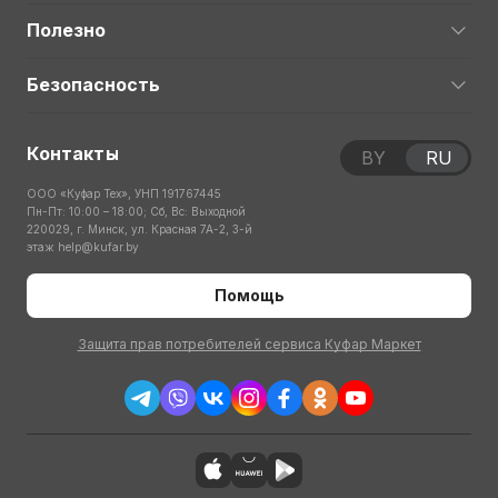
Полезно
Безопасность
Контакты
BY
RU
ООО «Куфар Тех», УНП 191767445
Пн-Пт: 10:00 – 18:00; Сб, Вс: Выходной
220029, г. Минск, ул. Красная 7А-2, 3-й
этаж
help@kufar.by
Помощь
Защита прав потребителей сервиса Куфар Маркет