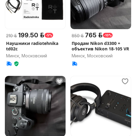
199.50 р.
765 р.
210 р.
850 р.
-5%
-10%
Наушники radiotehnika
Продам Nikon d3300 +
td02c
объектив Nikon 18-105 VR
Минск, Московский
Минск, Московский