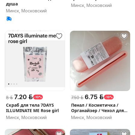
душа
Минск, Московский
Минск, Московский
7.20 р.
6.75 р.
8 р.
7.50 р.
-10%
-10%
Скраб для тела 7DAYS
Пенал / Косметичка /
ILLUMINATE ME Rose girl
Органайзер / Чехол для
кистей
Минск, Московский
Минск, Московский