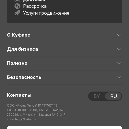
Рассрочка
Услуги продвижения
О Куфаре
Для бизнеса
Полезно
Безопасность
Контакты
BY
RU
ООО «Куфар Тех», УНП 191767445
Пн-Пт: 10:00 – 18:00; Сб, Вс: Выходной
220029, г. Минск, ул. Красная 7А-2, 3-й
этаж
help@kufar.by