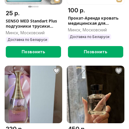
100 р.
25 р.
Прокат-Аренда кровать
SENSO MED Standart Plus
медицинская для
подгузники трусики
реабилитации
Минск, Московский
пеленки ЧЕК И КОПИЯ
Минск, Московский
Доставка по Беларуси
Доставка по Беларуси
Позвонить
Позвонить