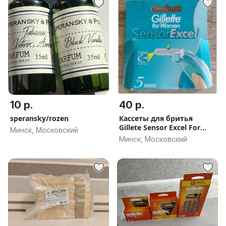
10 р.
40 р.
speransky/rozen
Кассеты для бритья
Gillete Sensor Excel For
Минск, Московский
Women
Минск, Московский