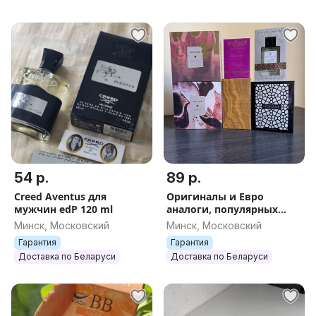
54 р.
89 р.
Creed Aventus для
Оригиналы и Евро
мужчин edP 120 ml
аналоги, популярных
ароматов Chanel, Versace,
Минск, Московский
Минск, Московский
Bvlgari, Chloe, Armani и
Гарантия
Гарантия
другие
Доставка по Беларуси
Доставка по Беларуси