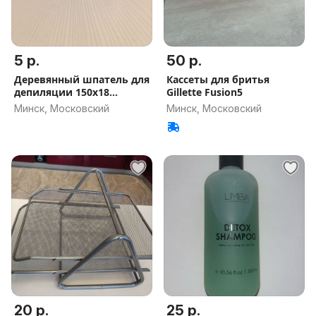
5 р.
50 р.
Деревянный шпатель для
Кассеты для бритья
депиляции 150х18
Gillette Fusion5
мм,100шт
Минск, Московский
Минск, Московский
20 р.
25 р.