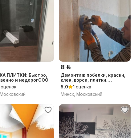
8 р.
КА ПЛИТКИ: Быстро,
Демонтаж побелки, краски,
твенно и недорогООО
клея, ворса, плитки.
Демонтажные работы с
 оценок
5,0
1 оценка
вывозом мусора.
 Московский
Минск, Московский