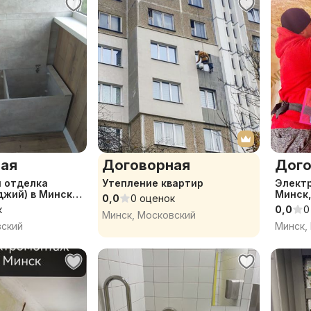
ая
Договорная
Дого
и отделка
Утепление квартир
Элект
джий) в Минске
Минск,
0,0
0 оценок
к
0,0
0
Минск, Московский
вский
Минск,