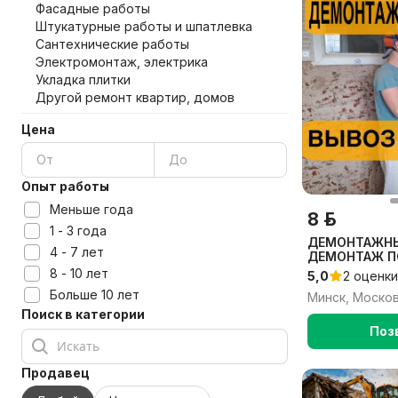
Фасадные работы
Штукатурные работы и шпатлевка
Сантехнические работы
Электромонтаж, электрика
Укладка плитки
Другой ремонт квартир, домов
Цена
Опыт работы
Меньше года
8 р.
1 - 3 года
ДЕМОНТАЖНЫ
4 - 7 лет
ДЕМОНТАЖ ПО
КРАСКИ, ПЛИ
8 - 10 лет
5,0
2 оценки
ШТУКАТУРКИ
Больше 10 лет
Минск, Моско
Поиск в категории
Поз
Продавец