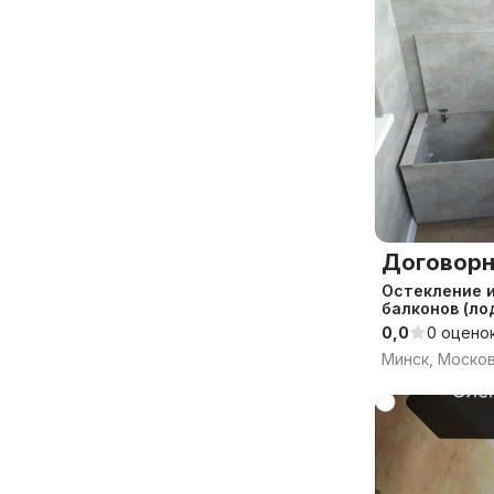
Договорн
Остекление 
балконов (ло
недорого
0,0
0 оцено
Минск, Моско