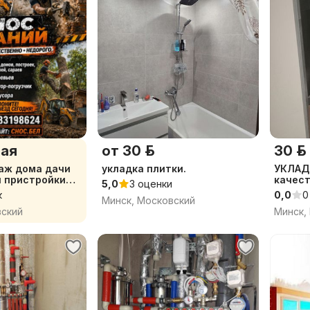
ая
от 30 р.
30 р.
аж дома дачи
укладка плитки.
УКЛАД
я пристройки
качес
5,0
3 оценки
частка
к
0,0
0
Минск, Московский
вский
Минск,