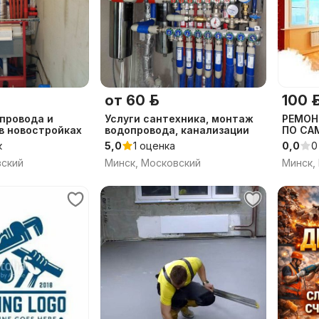
от 60 р.
100 р
провода и
Услуги сантехника, монтаж
РЕМОН
в новостройках
водопровода, канализации
ПО СА
к
5,0
1 оценка
0,0
0
вский
Минск, Московский
Минск,