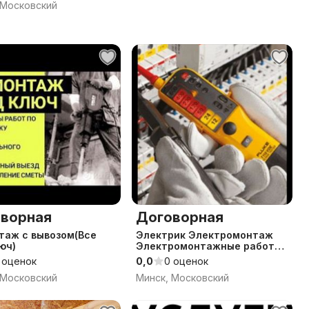
 Московский
ворная
Договорная
таж с вывозом(Все
Электрик Электромонтаж
юч)
Электромонтажные работы
строительные отделочные
 оценок
0,0
0 оценок
работы
 Московский
Минск, Московский