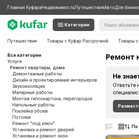
Главная Куфара
Недвижимость
Путешествия
Авто
Для бизне
Категории
Путешествия
Товары с Куфар Рассрочкой
Товары с
Ремонт 
Все категории
Услуги
Ремонт квартиры, дома
Демонтажные работы
Не знае
Дизайн и проектирование интерьеров
Ответьте 
Звукоизоляция
специалис
Малярные работы
Монтаж гипсокартона, перегородок
Напольные работы
Размест
Поклейка обоев
Потолки
Ремонт "под ключ"
По
Установка и ремонт дверей
Установка и ремонт окон