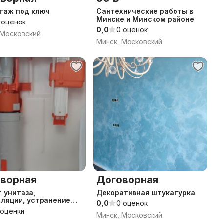
таж под ключ
Сантехнические работы в
Минске и Минском районе
 оценок
0,0
0 оценок
 Московский
Минск, Московский
ворная
Договорная
 унитаза,
Декоративная штукатурка
ляции, устранение
0,0
0 оценок
,ремонт труб чек
 оценки
Минск, Московский
ия налкарта