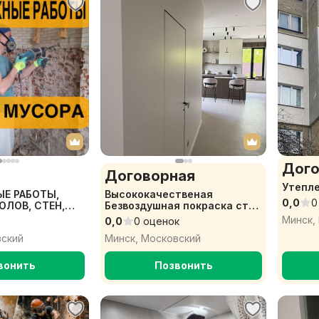
Дого
Договорная
Утепле
Е РАБОТЫ,
Высококачественая
0,0
0
ЛОВ, СТЕН,
Безвоздушная покраска стен
ТКИ,
, покраска потолков ,
Минск,
0,0
0 оценок
 И
покраска краскопультом
вский
Минск, Московский
вонить
Позвонить