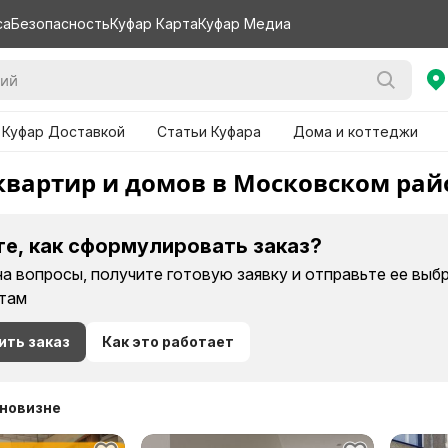
са
Безопасность
Куфар Карта
Куфар Медиа
 Куфар Доставкой
Статьи Куфара
Дома и коттеджи
квартир и домов в Московском ра
те, как сформулировать заказ?
на вопросы, получите готовую заявку и отправьте ее вы
там
ить заказ
Как это работает
 новизне