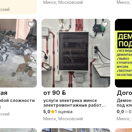
Минск, Московский
Минск,
вский
ая
от 90 р.
Дого
бой сложности
услуги электрика минск
Демон
электромонтажные работы
под кл
к
замена проводки розетки
5,0
1 оценка
0,0
0
вский
ищу требуется нужен
Минск, Московский
Минск,
ремонт