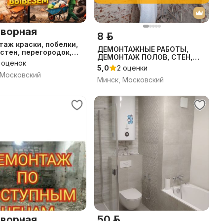
ворная
8 р.
аж краски, побелки,
ДЕМОНТАЖНЫЕ РАБОТЫ,
 стен, перегородок,
ДЕМОНТАЖ ПОЛОВ, СТЕН,
тажные работы
 оценок
КРАСКИ, ПЛИТКИ,
5,0
2 оценки
ШТУКАТУРКИ И
 Московский
Минск, Московский
ворная
50 р.