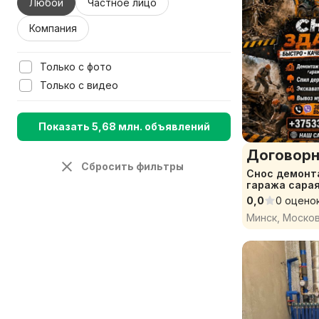
Любой
Частное лицо
Компания
Только с фото
Только с видео
Показать 5,68 млн. объявлений
Договорн
Сбросить фильтры
Снос демонт
гаража сара
расчистка у
0,0
0 оцено
Минск, Моско