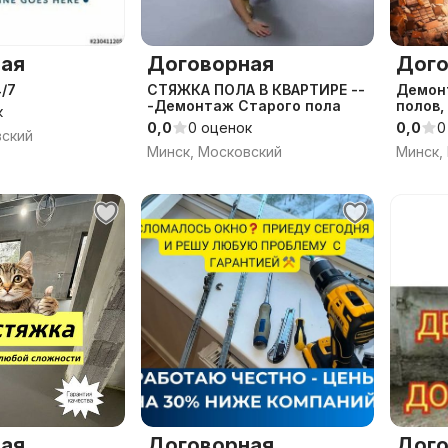
ая
Договорная
Дого
/7
СТЯЖКА ПОЛА В КВАРТИРЕ --
Демонт
-Демонтаж Старого пола
полов,
к
демон
0,0
0 оценок
0,0
0
вский
Минск, Московский
Минск,
ая
Договорная
Дого