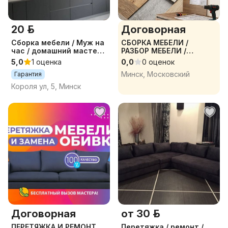
20 р.
Договорная
Сборка мебели / Муж на
СБОРКА МЕБЕЛИ /
час / домашний мастер /
РАЗБОР МЕБЕЛИ /
Сборщик мебели /
РЕМОНТ МЕБЕЛИ
5,0
1 оценка
0,0
0 оценок
Сборка кухни
Минск, Московский
Гарантия
Короля ул, 5, Минск
Договорная
от 30 р.
ПЕРЕТЯЖКА И РЕМОНТ
Перетяжка / ремонт /