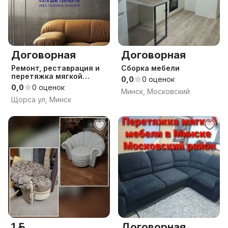
Договорная
Договорная
Ремонт, реставрация и
Сборка мебели
перетяжка мягкой
0,0
0 оценок
мебели
0,0
0 оценок
Минск, Московский
Щорса ул, Минск
1 р.
Договорная