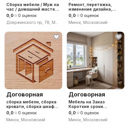
Сборка мебели / Муж на
Ремонт, перетяжка,
час / домашний мастер /
изменение дизайна,
Сборщик мебели
замена наполнителя,
0,0
0 оценок
0,0
0 оценок
фурнитуры, пружинных
Дзержинского пр, 78, Минск
Минск, Московский
блоков, изготовление.
Договорная
Договорная
сборка мебели, сборка
Мебель на Заказ
кровати, сборка шкафа,
Короткие сроки
комода, стеллажа,
Приятные Цены
0,0
0 оценок
0,0
0 оценок
собрать кровать, шкаф,
Минск, Московский
Минск, Московский
комод, стеллаж