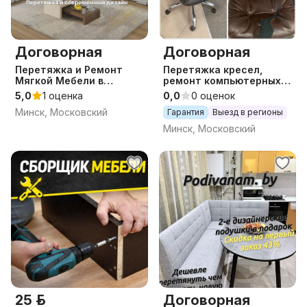
Договорная
Договорная
Перетяжка и Ремонт
Перетяжка кресел,
Мягкой Мебели в
ремонт компьютерных
Московском р-не
стульев.
5,0
1 оценка
0,0
0 оценок
Минск, Московский
Гарантия
Выезд в регионы
Минск, Московский
25 р.
Договорная