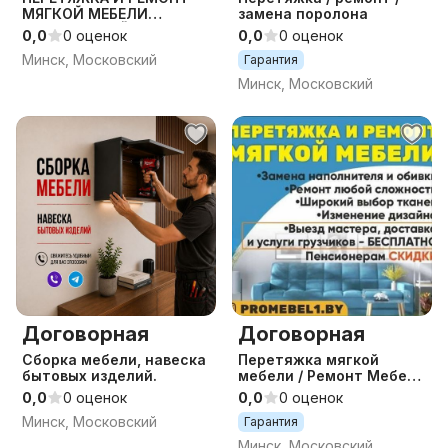
МЯГКОЙ МЕБЕЛИ
замена поролона
МОСКОВСКИЙ Р-Н. без
0,0
0 оценок
0,0
0 оценок
предоплаты и в
Минск, Московский
Гарантия
рассрочку на 12 мес.
Минск, Московский
Договорная
Договорная
Сборка мебели, навеска
Перетяжка мягкой
бытовых изделий.
мебели / Ремонт Мебели
/ Обивка Мебели /
0,0
0 оценок
0,0
0 оценок
Реставрация Мебели /
Минск, Московский
Гарантия
Диван / Кровать
Минск, Московский