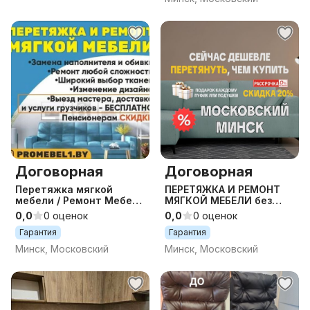
Договорная
Договорная
Перетяжка мягкой
ПЕРЕТЯЖКА И РЕМОНТ
мебели / Ремонт Мебели
МЯГКОЙ МЕБЕЛИ без
/ Обивка Мебели /
предоплаты и в
0,0
0 оценок
0,0
0 оценок
Реставрация Мебели /
рассрочку на 12 мес.
Гарантия
Гарантия
Диван / Кровать
МОСКОВСКИЙ Р-Н
МИНСК
Минск, Московский
Минск, Московский