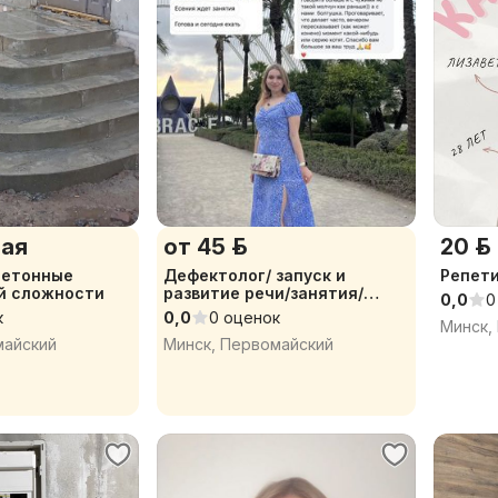
ая
от 45 р.
20 р.
бетонные
Дефектолог/ запуск и
Репети
й сложности
развитие речи/занятия/
0,0
0
логопед
к
0,0
0 оценок
Минск,
майский
Минск, Первомайский