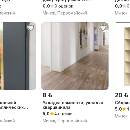
называем по телефону.
клинин
к
0,0
0 оценок
0,0
0
Ремонт/замена подсветки на
майский
Минск, Первомайский
Минск,
дому.
8 р.
20 р.
ановкой
Укладка ламината, укладка
Сборк
аллических
кварцвинила
5,0
4
5,0
4 оценки
Минск,
майский
Минск, Первомайский