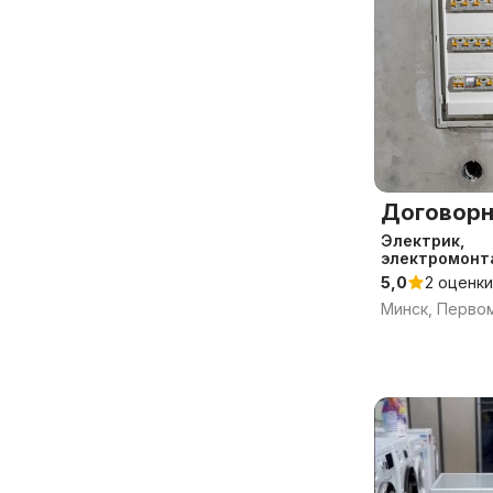
Договорн
Электрик,
электромонт
от А до Я
5,0
2 оценки
Минск, Перво