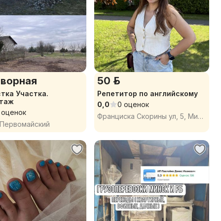
ворная
50 р.
тка Участка.
Репетитор по английскому
таж
0,0
0 оценок
 оценок
Франциска Скорины ул, 5, Минск
 Первомайский