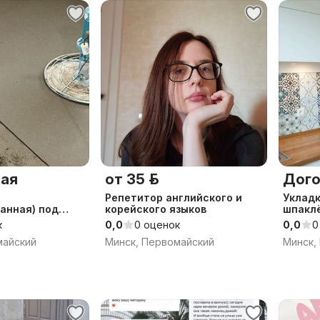
ая
от 35 р.
Дого
Репетитор английского и
Укладк
анная) под
корейского языков
шпаклё
к
0,0
0 оценок
0,0
0
майский
Минск, Первомайский
Минск,