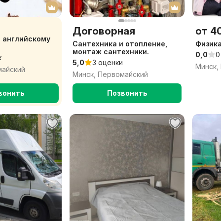
Договорная
от 40
 английскому
Сантехника и отопление,
Физика
монтаж сантехники.
0,0
0
к
5,0
3 оценки
Минск,
майский
Минск, Первомайский
вонить
Позвонить