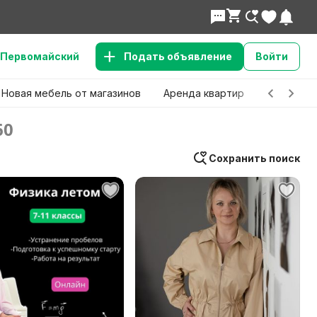
Первомайский
Подать объявление
Войти
Новая мебель от магазинов
Аренда квартир
Детские 
60
Сохранить поиск