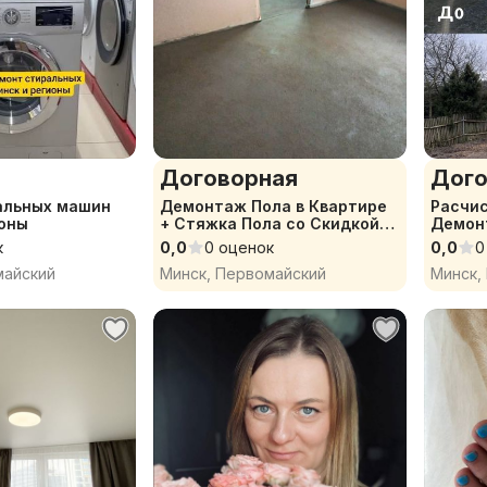
Договорная
Дого
альных машин
Демонтаж Пола в Квартире
Расчис
ионы
+ Стяжка Пола со Скидкой
Демон
10%
к
0,0
0 оценок
0,0
0
майский
Минск, Первомайский
Минск,