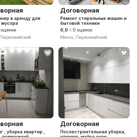
ворная
Договорная
нер в аренду для
Ремонт стиральных машин и
 мусора
бытовой техники
 оценок
0,0
0 оценок
 Первомайский
Минск, Первомайский
ворная
Договорная
г , уборка квартир ,
Послестроительная уборка,
, помещений ,
клининг, мойка окон