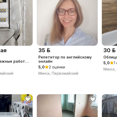
ая
35 р.
30 р.
Репетитор по английскому
Облицо
ажные работы
онлайн
5,0
1
5,0
2 оценки
Минск,
майский
Минск, Первомайский