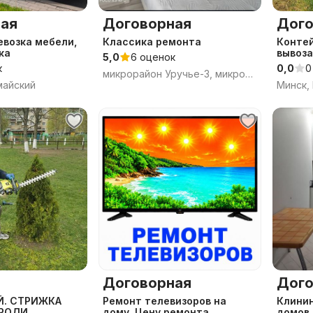
ая
Договорная
Дого
евозка мебели,
Классика ремонта
Контей
ка
вывоза
5,0
6 оценок
к
0,0
0
микрорайон Уручье-3, микрорайон Уручье, Минск
майский
Минск,
Договорная
Дого
ЖКА
Ремонт телевизоров на
Клинин
РОДИ.
дому. Цену ремонта
домов 