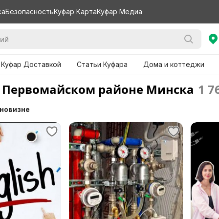
са
Безопасность
Куфар Карта
Куфар Медиа
 Куфар Доставкой
Статьи Куфара
Дома и коттеджи
в Первомайском районе Минска
1 7
 новизне