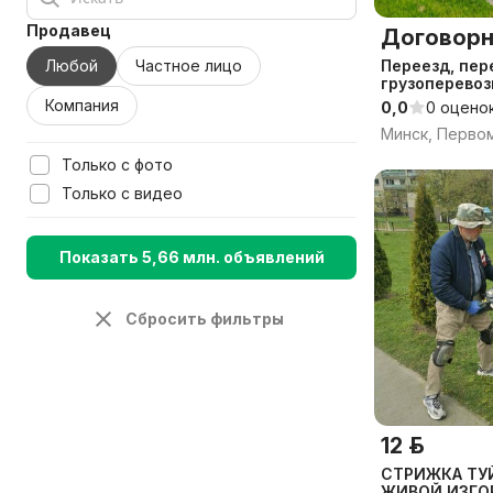
Продавец
Договорн
Любой
Частное лицо
Переезд, пер
грузоперевоз
Компания
0,0
0 оцено
Минск, Перво
Только с фото
Только с видео
Показать 5,66 млн. объявлений
Сбросить фильтры
12 р.
СТРИЖКА ТУЙ. СТРИ
ЖИВОЙ ИЗГО