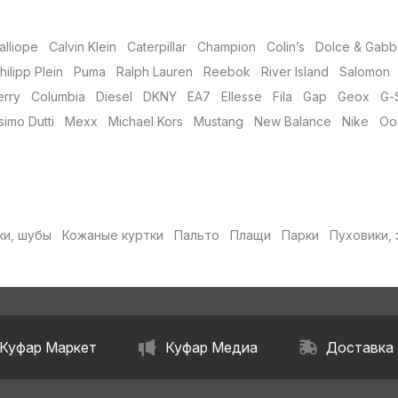
alliope
Calvin Klein
Caterpillar
Champion
Colin’s
Dolce & Gabb
hilipp Plein
Puma
Ralph Lauren
Reebok
River Island
Salomon
erry
Columbia
Diesel
DKNY
EA7
Ellesse
Fila
Gap
Geox
G-
imo Dutti
Mexx
Michael Kors
Mustang
New Balance
Nike
Ood
ки, шубы
Кожаные куртки
Пальто
Плащи
Парки
Пуховики, 
Куфар Маркет
Куфар Медиа
Доставка