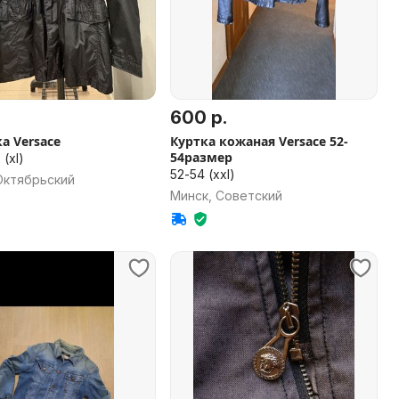
.
600 р.
а Versace
Куртка кожаная Versace 52-
54размер
 (xl)
52-54 (xxl)
Октябрьский
Минск, Советский