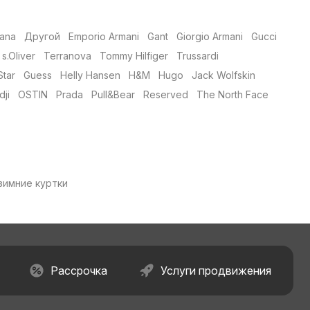
ana
Другой
Emporio Armani
Gant
Giorgio Armani
Gucci
s.Oliver
Terranova
Tommy Hilfiger
Trussardi
Star
Guess
Helly Hansen
H&M
Hugo
Jack Wolfskin
ji
OSTIN
Prada
Pull&Bear
Reserved
The North Face
зимние куртки
Рассрочка
Услуги продвижения