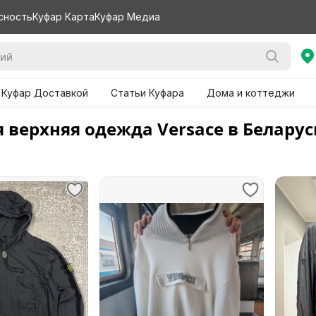
сность
Куфар Карта
Куфар Медиа
 Куфар Доставкой
Статьи Куфара
Дома и коттеджи
 верхняя одежда Versace в Беларус
е