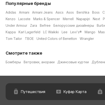
Популярные бренды
Adidas
Armani
Armani Jeans
Asics
Asos
Bershka
Boss
C
Kenzo
Lacoste
Marks & Spencer
Merrell
Napapijri
Next
P
Under Armour
Zara
Befree
Белорусские дизайнеры
Burb
Kappa
Karl Lagerfeld
LC Waikiki
Lee
Levi's®
Mango
Mass
Tom Tailor
ТВОЕ
United Colors of Benetton
Wrangler
Смотрите также
Бомберы
Ветровки, анораки
Джинсовые куртки
Дублен
Путешествия
Куфар Карта