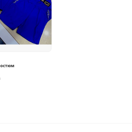
.
костюм
в