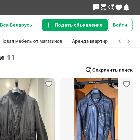
Вся Беларусь
Подать объявление
Войти
Новая мебель от магазинов
Аренда квартир
Детские 
и
11
Сохранить поиск