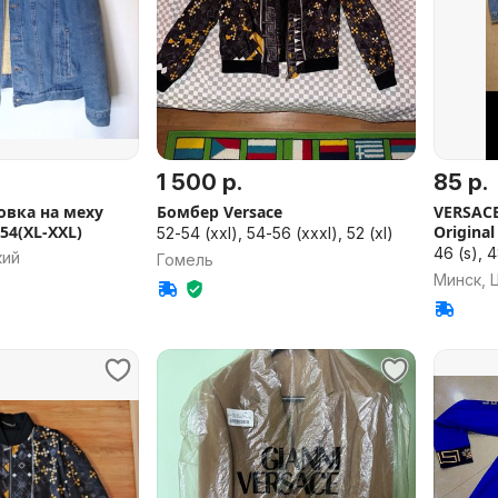
1 500 р.
85 р.
овка на меху
Бомбер Versace
VERSAC
-54(XL-XXL)
Origina
52-54 (xxl), 54-56 (xxxl), 52 (xl)
46 (s), 
кий
Гомель
Минск, 