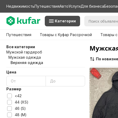
Недвижимость
Путешествия
Авто
Услуги
Для бизнеса
Безопа
Категории
Путешествия
Товары с Куфар Рассрочкой
Товары с
Мужская
Все категории
Мужской гардероб
Мужская одежда
По новизн
Верхняя одежда
Цена
Размер
<42
44 (XS)
46 (S)
48 (M)