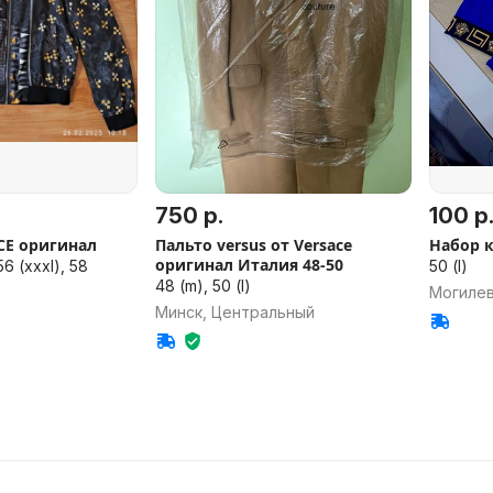
750 р.
100 р
CE оригинал
Пальто versus от Versace
Набор 
оригинал Италия 48-50
56 (xxxl), 58
50 (l)
48 (m), 50 (l)
Могиле
Минск, Центральный