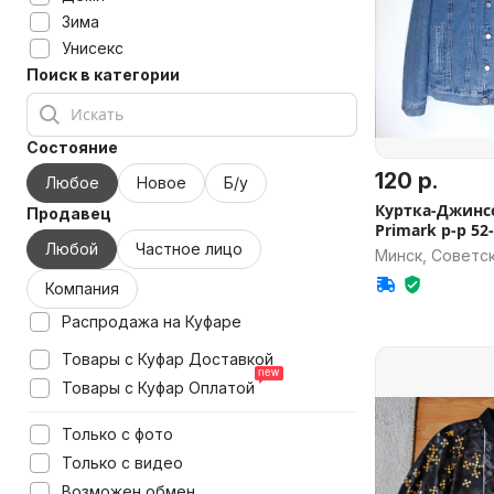
Зима
Унисекс
Поиск в категории
Состояние
120 р.
Любое
Новое
Б/у
Куртка-Джинс
Продавец
Primark р-р 52
Любой
Частное лицо
Минск, Советс
Компания
Распродажа на Куфаре
Товары с Куфар Доставкой
Товары с Куфар Оплатой
Только с фото
Только с видео
Возможен обмен