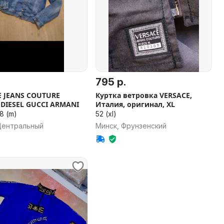
795 р.
E JEANS COUTURE
Куртка ветровка VERSACE,
l DIESEL GUCCI ARMANI
Италия, оригинал, XL
48 (m)
52 (xl)
Центральный
Минск, Фрунзенский