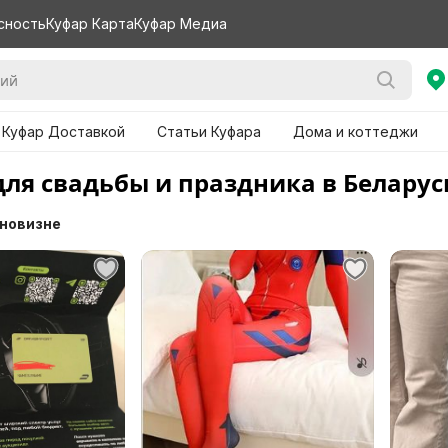
сность
Куфар Карта
Куфар Медиа
 Куфар Доставкой
Статьи Куфара
Дома и коттеджи
для свадьбы и праздника в Беларус
 новизне