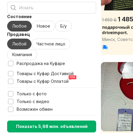
Состояние
1 485
1 650 р.
Любое
Новое
Б/у
подарочный с
driveimport.
Продавец
Минск, Советс
Любой
Частное лицо
Компания
Распродажа на Куфаре
Товары с Куфар Доставкой
Товары с Куфар Оплатой
Только с фото
Только с видео
Возможен обмен
Показать 5,68 млн. объявлений