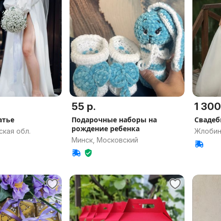
55 р.
1 300
атье
Подарочные наборы на
Свадеб
рождение ребенка
ская обл.
Жлобин
Минск, Московский