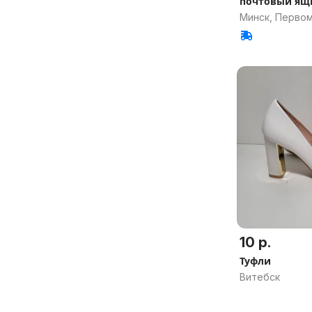
почтовый ящ
Минск, Перво
10 р.
Туфли
Витебск