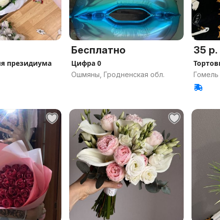
Бесплатно
35 р.
ля президиума
Цифра 0
Тортов
Ошмяны, Гродненская обл.
Гомель