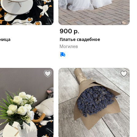
900 р.
ница
Платье свадебное
Могилев