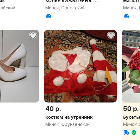
ик
КОЛЬЕ-БИЖЮТЕРИЯ ''
маска 
БАБОЧКА''
майский
Минск, Советский
Минск,
40 р.
50 р.
Костюм на утренник
Букеты
Минск, Фрунзенский
Минск,