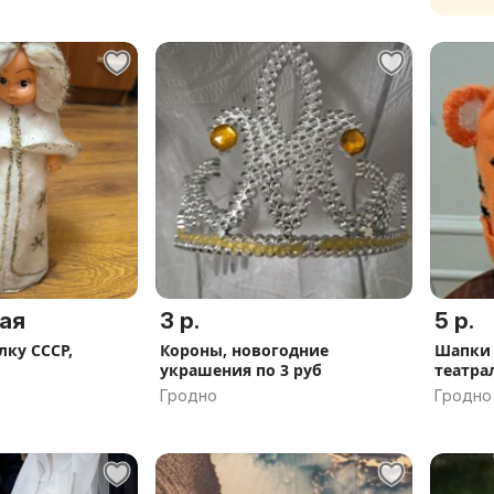
ая
3 р.
5 р.
лку СССР,
Короны, новогодние
Шапки 
украшения по 3 руб
театра
Гродно
Гродно