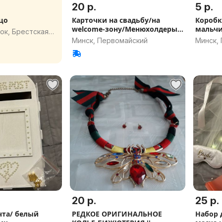
20 р.
5 р.
цо
Карточки на свадьбу/на
Коробк
welcome-зону/Менюхолдеры
мальчи
ок, Брестская
А5
Минск, Первомайский
Минск,
20 р.
25 р.
чта/ белый
РЕДКОЕ ОРИГИНАЛЬНОЕ
Набор 