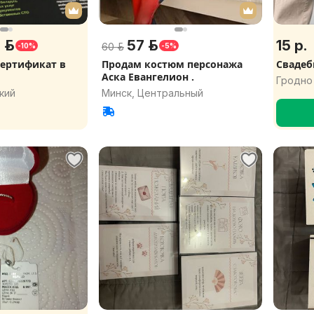
 р.
57 р.
15 р.
60 р.
-10%
-5%
ертификат в
Продам костюм персонажа
Свадеб
Аска Евангелион .
Гродно
кий
Минск, Центральный