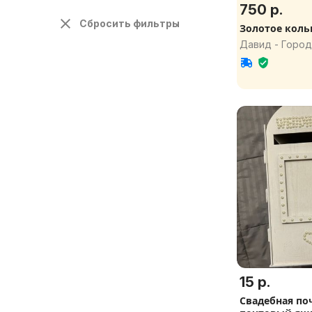
750 р.
Сбросить фильтры
Золотое коль
Давид - Город
обл.
15 р.
Свадебная по