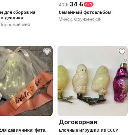
34 р.
40 р.
-15%
и для сборов на
Семейный фотоальбом
к-девочка
Минск, Фрунзенский
 Первомайский
Договорная
для девичника: фата,
Елочные игрушки из СССР