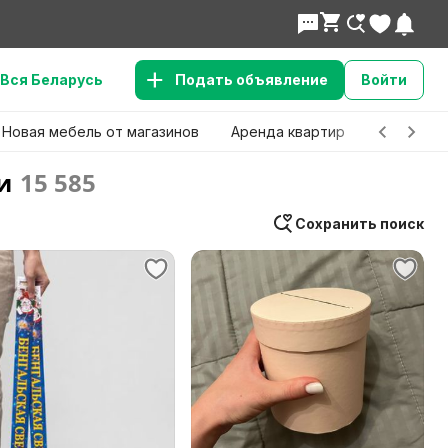
Вся Беларусь
Подать объявление
Войти
Новая мебель от магазинов
Аренда квартир
Детские 
и
15 585
Сохранить поиск