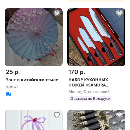
25 р.
170 р.
Зонт в китайском стиле
НАБОР КУХОННЫХ
НОЖЕЙ «SAMURA
Брест
DAMASCUS»
Минск, Фрунзенский
Доставка по Беларуси