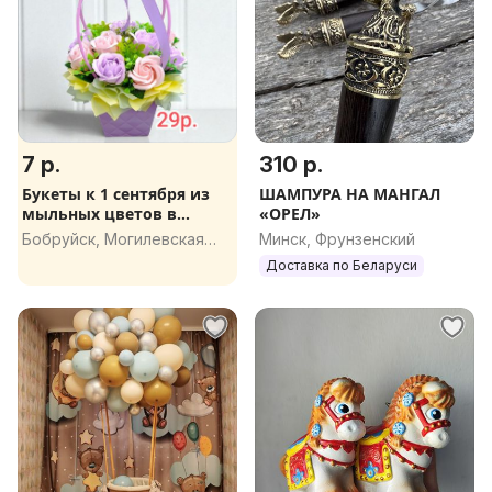
7 р.
310 р.
Букеты к 1 сентября из
ШАМПУРА НА МАНГАЛ
мыльных цветов в
«ОРЕЛ»
наличии
Бобруйск, Могилевская
Минск, Фрунзенский
обл.
Доставка по Беларуси