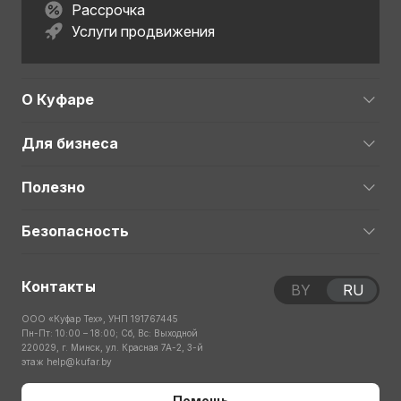
Рассрочка
Услуги продвижения
О Куфаре
Для бизнеса
Полезно
Безопасность
Контакты
BY
RU
ООО «Куфар Тех», УНП 191767445
Пн-Пт: 10:00 – 18:00; Сб, Вс: Выходной
220029, г. Минск, ул. Красная 7А-2, 3-й
этаж
help@kufar.by
Помощь