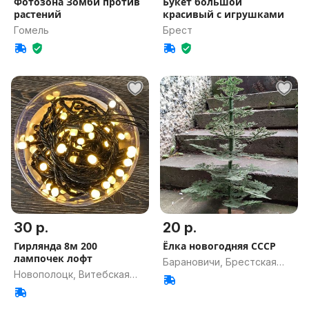
Фотозона Зомби против
Букет большой
растений
красивый с игрушками
Гомель
Брест
30 р.
20 р.
Гирлянда 8м 200
Ёлка новогодняя СССР
лампочек лофт
Барановичи, Брестская
Новополоцк, Витебская
обл.
обл.