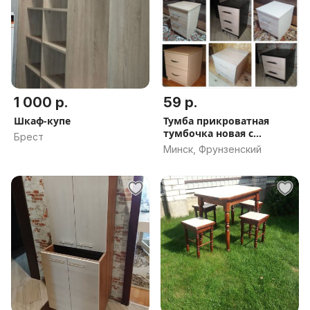
1 000 р.
59 р.
Шкаф-купе
Тумба прикроватная
тумбочка новая с
Брест
дверкой
Минск, Фрунзенский