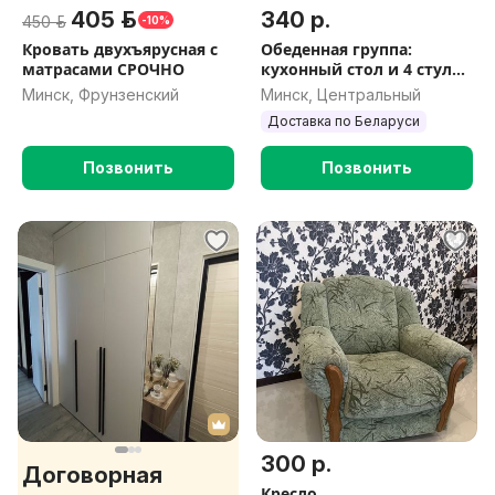
405 р.
340 р.
450 р.
-10%
Кровать двухъярусная с
Обеденная группа:
матрасами СРОЧНО
кухонный стол и 4 стула.
Доставка по РБ
Минск, Фрунзенский
Минск, Центральный
Доставка по Беларуси
Позвонить
Позвонить
300 р.
Договорная
Кресло