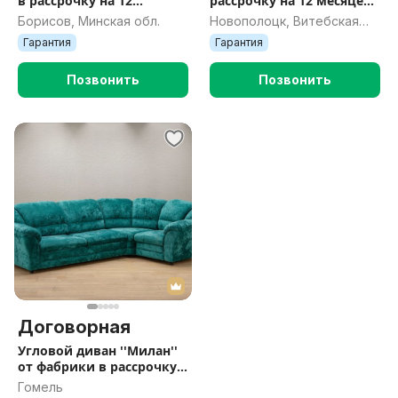
в рассрочку на 12
рассрочку на 12 месяцев
месяцев под 0%
под 0%
Борисов, Минская обл.
Новополоцк, Витебская
обл.
Гарантия
Гарантия
Позвонить
Позвонить
Договорная
Угловой диван ''Милан''
от фабрики в рассрочку
на 12 месяцев под 0%
Гомель