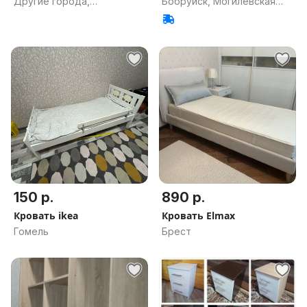
Другие города,
Бобруйск, Могилевская
Могилевская обл.
обл.
150 р.
890 р.
Кровать ikea
Кровать Elmax
Гомель
Брест