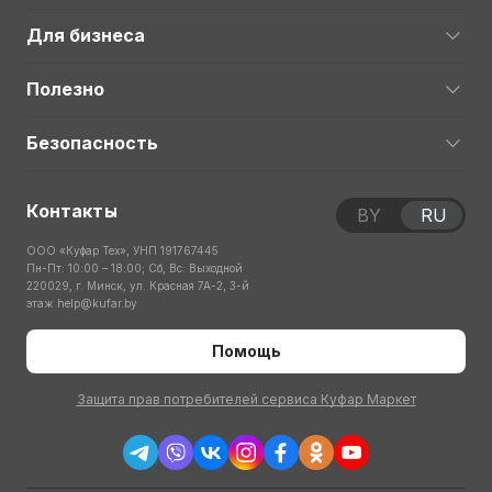
Для бизнеса
Полезно
Безопасность
Контакты
BY
RU
ООО «Куфар Тех», УНП 191767445
Пн-Пт: 10:00 – 18:00; Сб, Вс: Выходной
220029, г. Минск, ул. Красная 7А-2, 3-й
этаж
help@kufar.by
Помощь
Защита прав потребителей сервиса Куфар Маркет