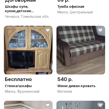
Договорная
69 р.
Шкафы купе,
Тумба офисная
кухни,детские
Минск, Центральный
4%кредит,рассрочка
Чечерск, Гомельская обл.
Бесплатно
540 р.
Стенка/шкафы
Мини диван-кровать
Минск, Фрунзенский
Могилев