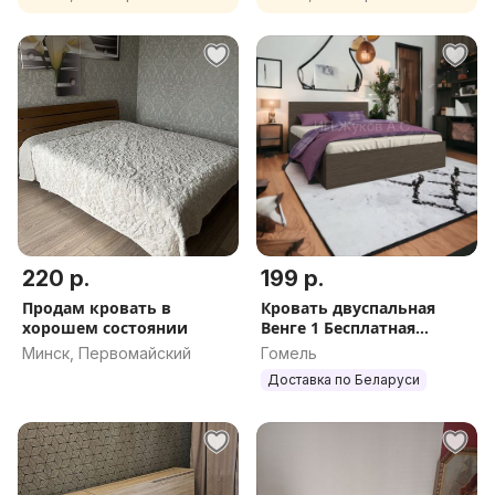
100х200, 90х200, 80х200 в
140х200, 160х200, 180х200
наличии
в наличии
220 р.
199 р.
Продам кровать в
Кровать двуспальная
хорошем состоянии
Венге 1 Бесплатная
доставка по РБ
Минск, Первомайский
Гомель
Доставка по Беларуси