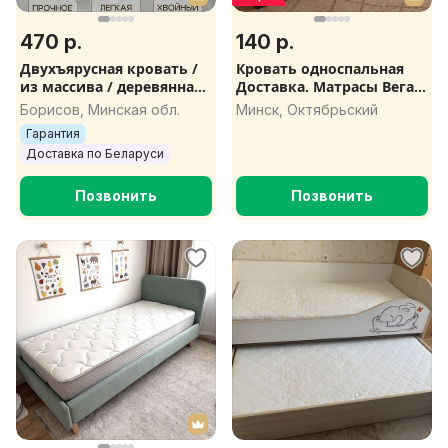
470 р.
140 р.
Двухъярусная кровать /
Кровать односпальная
из массива / деревянная /
Доставка. Матрасы Вегас
доставка
80х200, 90х200, 100х200,
Борисов, Минская обл.
Минск, Октябрьский
120х200, 140х200, 160х200,
Гарантия
180
Доставка по Беларуси
Позвонить
Позвонить