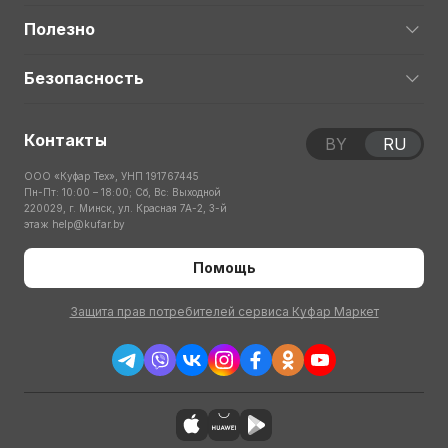
Полезно
Безопасность
Контакты
BY
RU
ООО «Куфар Тех», УНП 191767445
Пн-Пт: 10:00 – 18:00; Сб, Вс: Выходной
220029, г. Минск, ул. Красная 7А-2, 3-й
этаж
help@kufar.by
Помощь
Защита прав потребителей сервиса Куфар Маркет