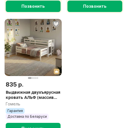
Позвонить
Позвонить
835 р.
Выдвижная двухъярусная
кровать АЛЬФ (массив
сосны) кровать Альма
Гомель
Гарантия
Доставка по Беларуси