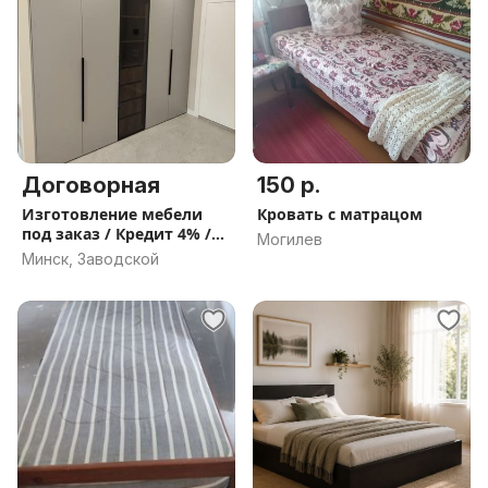
Договорная
150 р.
Изготовление мебели
Кровать с матрацом
под заказ / Кредит 4% /
Могилев
Собственное
Минск, Заводской
производство