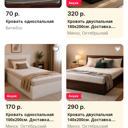
Акция
70 р.
320 р.
Кровать односпальная
Кровать двуспальная
180х200см. Доставка.
Витебск
Матрасы Вегас. 160х200,
Минск, Октябрьский
140х200, 120х200 и др. в
наличии.
Акция
Акция
170 р.
290 р.
Кровать односпальная
Кровать двуспальная
100х200см. Доставка.
140х200см. Доставка.
Матрасы Вегас. 120х200,
Матрасы Вегас. 120х200,
Минск, Октябрьский
Минск, Октябрьский