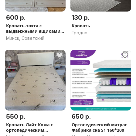
600 р.
130 р.
Кровать-тахта с
Кровать
выдвижными ящиками
Гродно
и матрасом
Минск, Советский
550 р.
650 р.
Кровать Лайт Кожа с
Ортопедический матрас
ортопедическим
Фабрика сна S1 160*200
матрасом