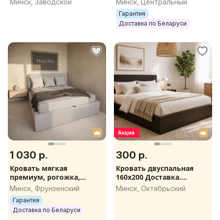
Минск, Заводской
Минск, Центральный
Гарантия
Доставка по Беларуси
Акция
1 030 р.
300 р.
Кровать мягкая
Кровать двуспальная
премиум, рогожка,
160х200 Доставка.
матрасы, рассрочка
Матрасы Вегас 180х200,
Минск, Фрунзенский
Минск, Октябрьский
Халва, гарантия, без
160х200, 140х200,
Гарантия
посредников
120х200... в наличии
Доставка по Беларуси