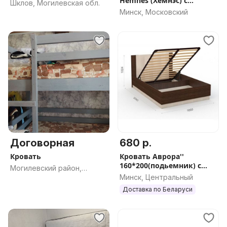
Hemnes (Хемнэс) с
Шклов, Могилевская обл.
матрасами
Минск, Московский
Договорная
680 р.
Кровать
Кровать Аврора''
160*200(подьемник) с
Могилевский район,
основанием венге/дуб
Минск, Центральный
Могилевская обл.
молочный''
Доставка по Беларуси