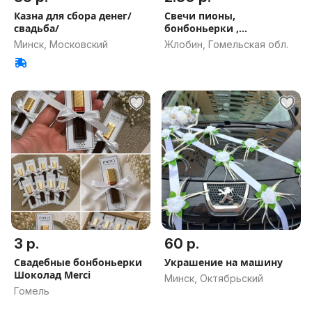
Казна для сбора денег/
Свечи пионы,
свадьба/
бонбоньерки ,
ароматические свечи
Минск, Московский
Жлобин, Гомельская обл.
3 р.
60 р.
Свадебные бонбоньерки
Украшение на машину
Шоколад Merci
Минск, Октябрьский
Гомель