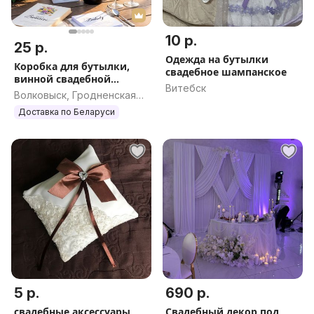
10 р.
25 р.
Одежда на бутылки
Коробка для бутылки,
свадебное шампанское
винной свадебной
Витебск
церемонии, день
Волковыск, Гродненская
рождения, юбилей
обл.
Доставка по Беларуси
5 р.
690 р.
свадебные аксессуары
Свадебный декор под