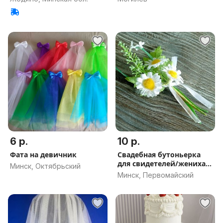
6 р.
10 р.
Фата на девичник
Свадебная бутоньерка
для свидетелей/жениха/
Минск, Октябрьский
сватов
Минск, Первомайский