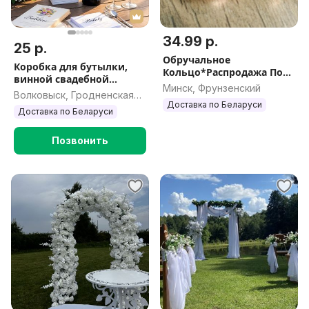
34.99 р.
25 р.
Обручальное
Коробка для бутылки,
Кольцо*Распродажа По
винной свадебной
цене прошлого год
Минск, Фрунзенский
церемонии, день
Волковыск, Гродненская
рождения, юбилей
Доставка по Беларуси
обл.
Доставка по Беларуси
Позвонить