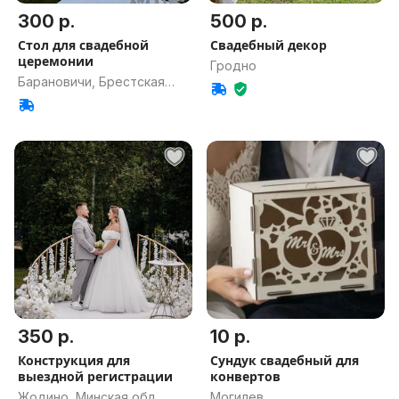
300 р.
500 р.
Стол для свадебной
Свадебный декор
церемонии
Гродно
Барановичи, Брестская
обл.
350 р.
10 р.
Конструкция для
Сундук свадебный для
выездной регистрации
конвертов
Жодино, Минская обл.
Могилев