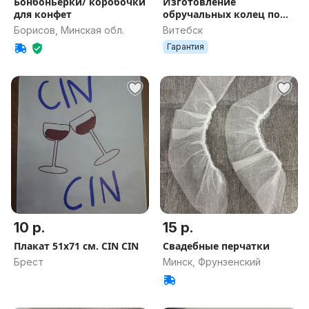
Бонбоньерки/ коробочки
Изготовление
для конфет
обручальных колец по
индивидуальным
Борисов, Минская обл.
Витебск
заказам из золота и
Гарантия
серебра заказчика
10 р.
15 р.
Плакат 51х71 см. CIN CIN
Свадебные перчатки
Брест
Минск, Фрунзенский