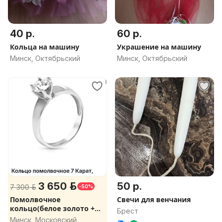
40 р.
60 р.
Кольца на машину
Украшение на машину
Минск, Октябрьский
Минск, Октябрьский
3 650 р.
50 р.
7 300 р.
-50%
Помолвочное
Свечи для венчания
кольцо(белое золото +
Брест
бриллиант)
Минск, Московский