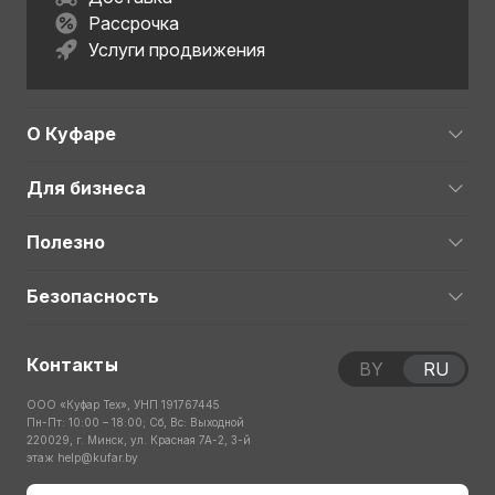
Рассрочка
Услуги продвижения
О Куфаре
Для бизнеса
Полезно
Безопасность
Контакты
BY
RU
ООО «Куфар Тех», УНП 191767445
Пн-Пт: 10:00 – 18:00; Сб, Вс: Выходной
220029, г. Минск, ул. Красная 7А-2, 3-й
этаж
help@kufar.by