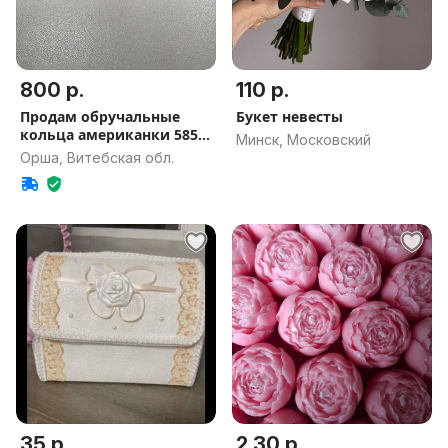
800 р.
110 р.
Продам обручальные
Букет невесты
кольца американки 585
Минск, Московский
проба
Орша, Витебская обл.
35 р.
2.30 р.