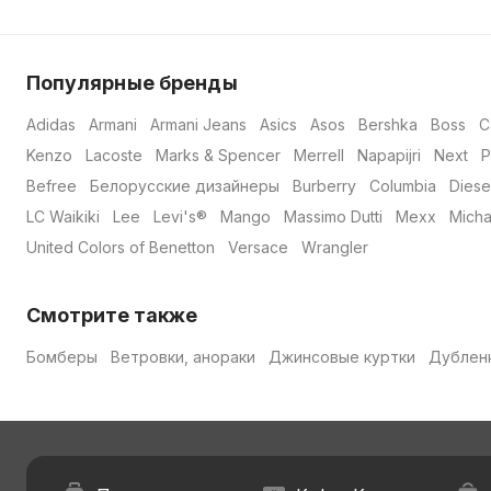
Популярные бренды
Adidas
Armani
Armani Jeans
Asics
Asos
Bershka
Boss
C
Kenzo
Lacoste
Marks & Spencer
Merrell
Napapijri
Next
P
Befree
Белорусские дизайнеры
Burberry
Columbia
Diese
LC Waikiki
Lee
Levi's®
Mango
Massimo Dutti
Mexx
Micha
United Colors of Benetton
Versace
Wrangler
Смотрите также
Бомберы
Ветровки, анораки
Джинсовые куртки
Дублен