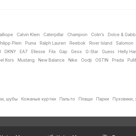
alliope
Calvin Klein
Caterpillar
Champion
Colin’s
Dolce & Gabb
hilipp Plein
Puma
Ralph Lauren
Reebok
River Island
Salomon
l
DKNY
EA7
Ellesse
Fila
Gap
Geox
G-Star
Guess
Helly Ha
el Kors
Mustang
New Balance
Nike
Oodji
OSTIN
Prada
Pull
ки, шубы
Кожаные куртки
Пальто
Плащи
Парки
Пуховики, 