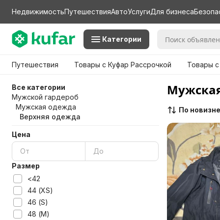
Недвижимость
Путешествия
Авто
Услуги
Для бизнеса
Безопа
Категории
Путешествия
Товары с Куфар Рассрочкой
Товары с
Мужская
Все категории
Мужской гардероб
Мужская одежда
По новизн
Верхняя одежда
Цена
Размер
<42
44 (XS)
46 (S)
48 (M)