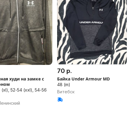
70 р.
ная худи на замке с
Байка Under Armour MD
оном
48 (m)
2 (xl), 52-54 (xxl), 54-56
Витебск
Ленинский