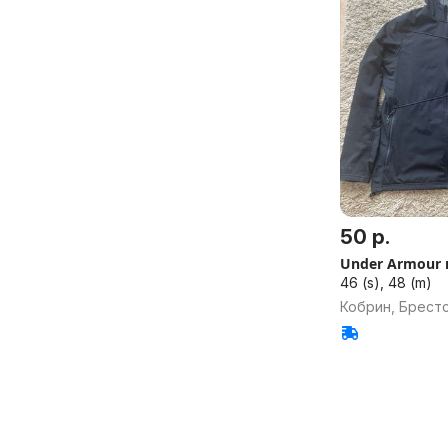
50 р.
Under Armour 
46 (s), 48 (m)
Кобрин, Брестс