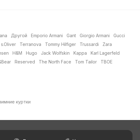
ana
Другой
Emporio Armani
Gant
Giorgio Armani
Gucci
s.Oliver
Terranova
Tommy Hilfiger
Trussardi
Zara
nsen
H&M
Hugo
Jack Wolfskin
Kappa
Karl Lagerfeld
&Bear
Reserved
The North Face
Tom Tailor
ТВОЕ
зимние куртки