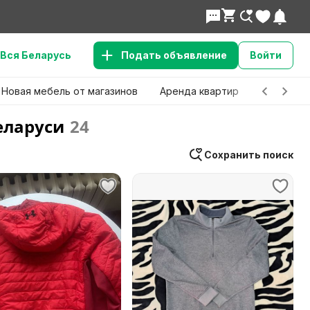
Вся Беларусь
Подать объявление
Войти
Новая мебель от магазинов
Аренда квартир
Детские 
еларуси
24
Сохранить поиск