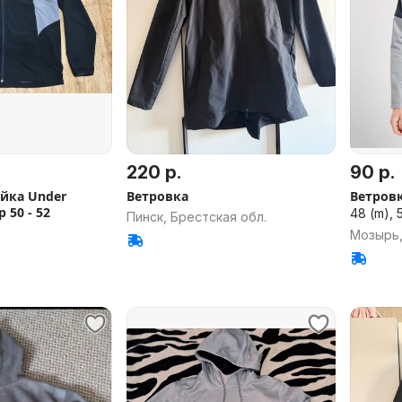
220 р.
90 р.
йка Under
Ветровка
Ветровк
 50 - 52
48 (m), 5
Пинск, Брестская обл.
Мозырь,