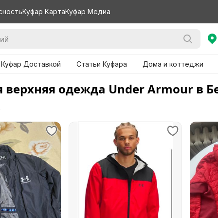
сность
Куфар Карта
Куфар Медиа
 Куфар Доставкой
Статьи Куфара
Дома и коттеджи
 верхняя одежда Under Armour в Б
е