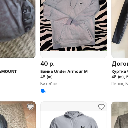
40 р.
Дого
 AMOUNT
Байка Under Armour M
Куртка 
48 (m)
48 (m), 5
Витебск
Пинск, 