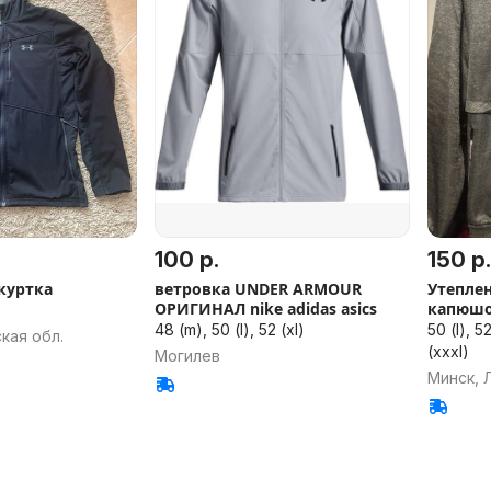
100 р.
150 р.
куртка
ветровка UNDER ARMOUR
Утеплен
ОРИГИНАЛ nike adidas asics
капюш
48 (m), 50 (l), 52 (xl)
50 (l), 5
кая обл.
(xxxl)
Могилев
Минск, 