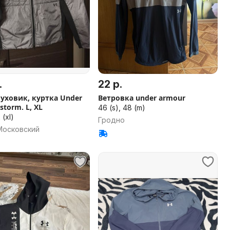
.
22 р.
уховик, куртка Under
Ветровка under armour
storm. L, XL
46 (s), 48 (m)
 (xl)
Гродно
Московский