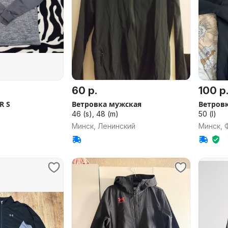
60 р.
100 р
R S
Ветровка мужская
Ветровк
46 (s), 48 (m)
50 (l)
Минск, Ленинский
Минск, 