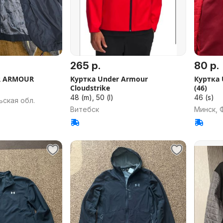
265 р.
80 р.
R ARMOUR
Kуртка Under Armour
Куртка 
Cloudstrike
(46)
48 (m), 50 (l)
46 (s)
ьская обл.
Витебск
Минск, 