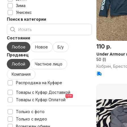
Зима
Унисекс
Поиск в категории
Состояние
110 р.
Любое
Новое
Б/у
Under Armour 
Продавец
50 (l)
Любой
Частное лицо
Кобрин, Брестс
Компания
Распродажа на Куфаре
Товары с Куфар Доставкой
Товары с Куфар Оплатой
Только с фото
Только с видео
Возможен обмен