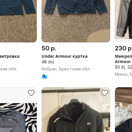
50 р.
230 р
ветровка
Under Armour куртка
Микроп
Armour 
48 (m)
50 (l), 52
кая обл.
Кобрин, Брестская обл.
Минск, 