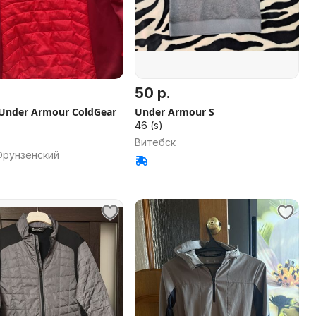
50 р.
Under Armour ColdGear
Under Armour S
46 (s)
Витебск
Фрунзенский