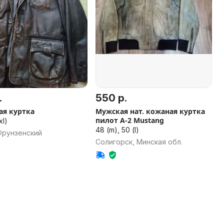
.
550 р.
ая куртка
Мужская нат. кожаная куртка
пилот A-2 Mustang
xl)
48 (m), 50 (l)
Фрунзенский
Солигорск, Минская обл.