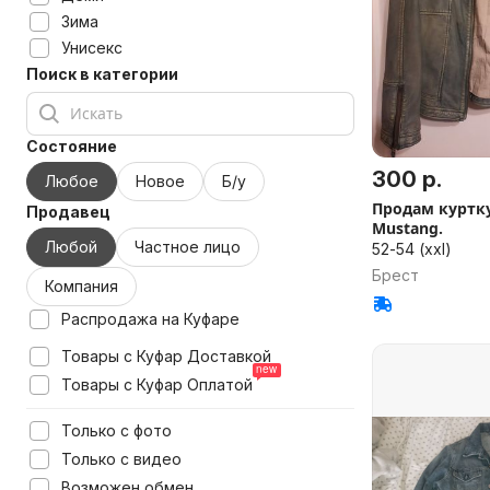
Зима
Унисекс
Поиск в категории
Состояние
300 р.
Любое
Новое
Б/у
Продам куртк
Продавец
Mustang.
Любой
Частное лицо
52-54 (xxl)
Брест
Компания
Распродажа на Куфаре
Товары с Куфар Доставкой
Товары с Куфар Оплатой
Только с фото
Только с видео
Возможен обмен