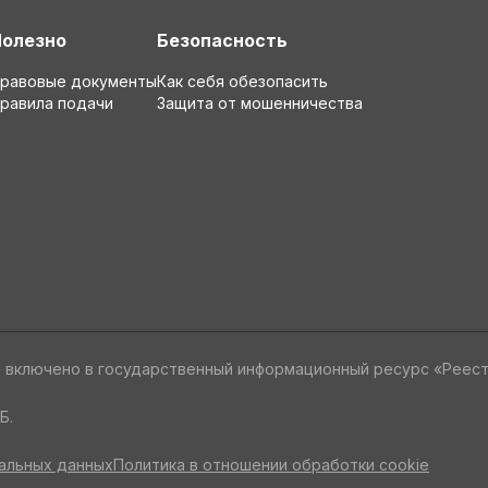
Полезно
Безопасность
равовые документы
Как себя обезопасить
равила подачи
Защита от мошенничества
» включено в государственный информационный ресурс «Реес
Б.
альных данных
Политика в отношении обработки cookie