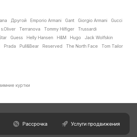
ana
Другой
Emporio Armani
Gant
Giorgio Armani
Gucci
s.Oliver
Terranova
Tommy Hilfiger
Trussardi
Star
Guess
Helly Hansen
H&M
Hugo
Jack Wolfskin
N
Prada
Pull&Bear
Reserved
The North Face
Tom Tailor
зимние куртки
Рассрочка
Услуги продвижения