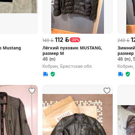
112 р.
1
140 р.
240 р.
-20%
р Mustang
Лёгкий пуховик MUSTANG,
Зимний
размер М
размер
48 (m)
48 (m), 5
Кобрин, Брестская обл.
Кобрин,