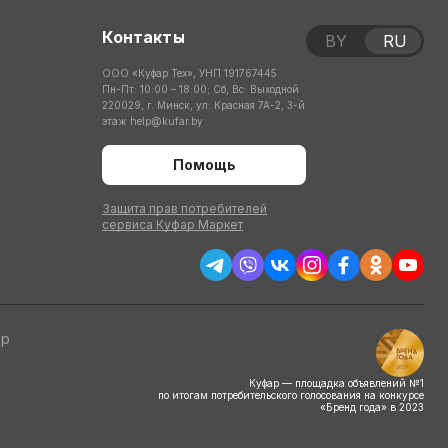
Контакты
BY
RU
ООО «Куфар Тех», УНП 191767445
Пн-Пт: 10:00 – 18:00; Сб, Вс: Выходной
220029, г. Минск, ул. Красная 7А-2, 3-й
этаж
help@kufar.by
Помощь
Защита прав потребителей
сервиса Куфар Маркет
тр
Куфар — площадка объявлений №1
по итогам потребительского голосования на конкурсе
«Бренд года» в 2023