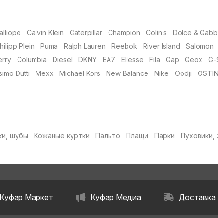
alliope
Calvin Klein
Caterpillar
Champion
Colin’s
Dolce & Gabb
hilipp Plein
Puma
Ralph Lauren
Reebok
River Island
Salomon
erry
Columbia
Diesel
DKNY
EA7
Ellesse
Fila
Gap
Geox
G-
imo Dutti
Mexx
Michael Kors
New Balance
Nike
Oodji
OSTI
ки, шубы
Кожаные куртки
Пальто
Плащи
Парки
Пуховики, 
Куфар Маркет
Куфар Медиа
Доставка