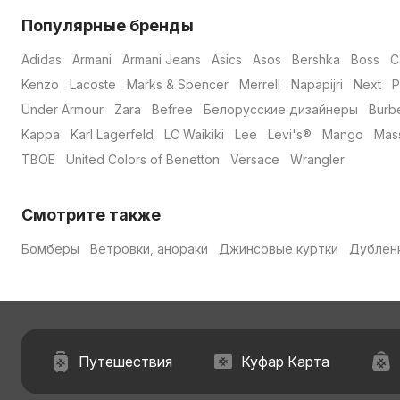
Популярные бренды
Adidas
Armani
Armani Jeans
Asics
Asos
Bershka
Boss
C
Kenzo
Lacoste
Marks & Spencer
Merrell
Napapijri
Next
P
Under Armour
Zara
Befree
Белорусские дизайнеры
Burb
Kappa
Karl Lagerfeld
LC Waikiki
Lee
Levi's®
Mango
Mass
ТВОЕ
United Colors of Benetton
Versace
Wrangler
Смотрите также
Бомберы
Ветровки, анораки
Джинсовые куртки
Дублен
Путешествия
Куфар Карта