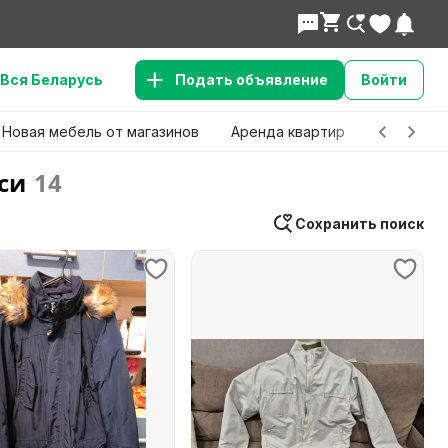
Вся Беларусь
Подать объявление
Войти
Новая мебель от магазинов
Аренда квартир
Детские 
си
14
Сохранить поиск