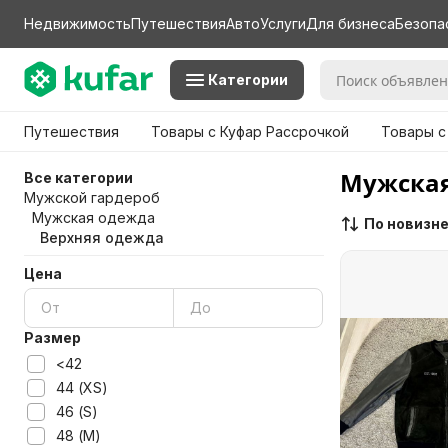
Недвижимость
Путешествия
Авто
Услуги
Для бизнеса
Безопа
Категории
Путешествия
Товары с Куфар Рассрочкой
Товары с
Мужская
Все категории
Мужской гардероб
Мужская одежда
По новизн
Верхняя одежда
Цена
Размер
<42
44 (XS)
46 (S)
48 (M)