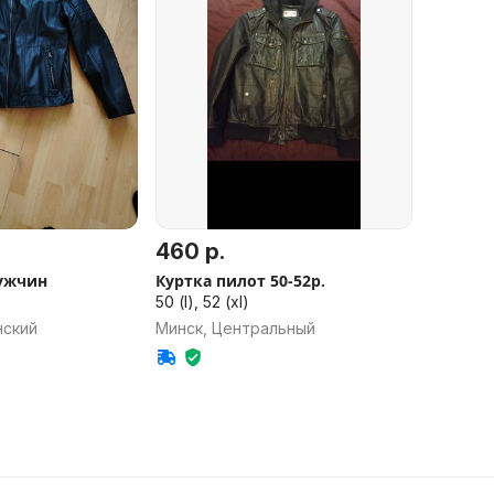
460 р.
ужчин
Куртка пилот 50-52р.
50 (l), 52 (xl)
нский
Минск, Центральный