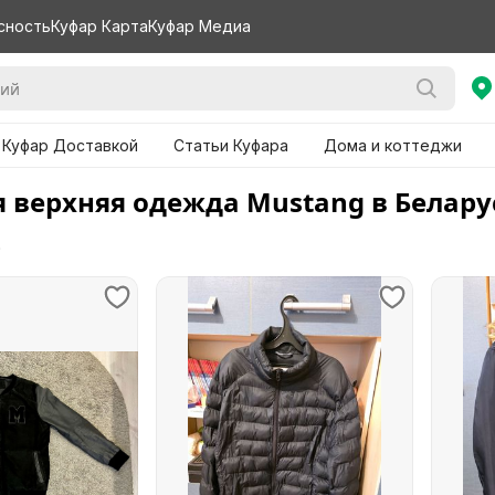
сность
Куфар Карта
Куфар Медиа
 Куфар Доставкой
Статьи Куфара
Дома и коттеджи
 верхняя одежда Mustang в Белару
е