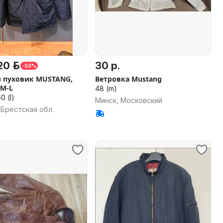
20 р.
30 р.
-50%
 пуховик MUSTANG,
Ветровка Mustang
 М-L
48 (m)
0 (l)
Минск, Московский
 Брестская обл.