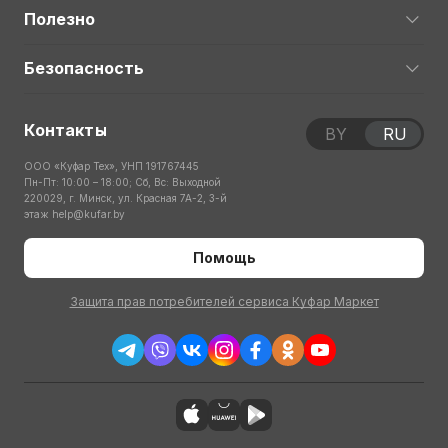
Полезно
Безопасность
Контакты
BY
RU
ООО «Куфар Тех», УНП 191767445
Пн-Пт: 10:00 – 18:00; Сб, Вс: Выходной
220029, г. Минск, ул. Красная 7А-2, 3-й
этаж
help@kufar.by
Помощь
Защита прав потребителей сервиса Куфар Маркет