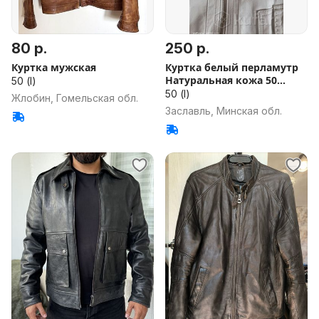
80 р.
250 р.
Куртка мужская
Куртка белый перламутр
Натуральная кожа 50
50 (l)
ращмер
50 (l)
Жлобин, Гомельская обл.
Заславль, Минская обл.