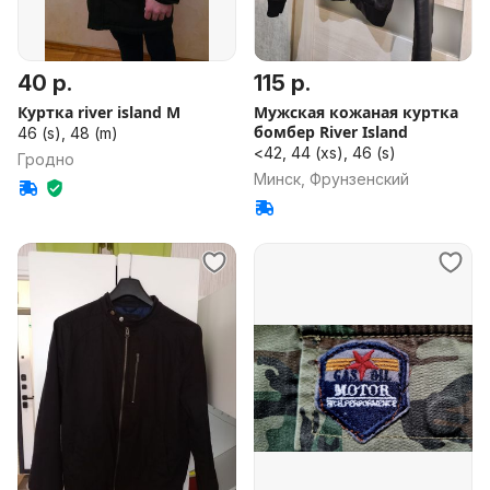
40 р.
115 р.
Куртка river island M
Мужская кожаная куртка
бомбер River Island
46 (s), 48 (m)
<42, 44 (xs), 46 (s)
Гродно
Минск, Фрунзенский