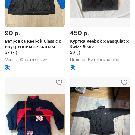
90 р.
450 р.
Ветровка Reebok Classic с
Куртка Reebok x Basquiat x
внутренним сетчатым
Swizz Beatz
подк
52 (xl)
50 (l)
Минск, Фрунзенский
Полоцк, Витебская обл.