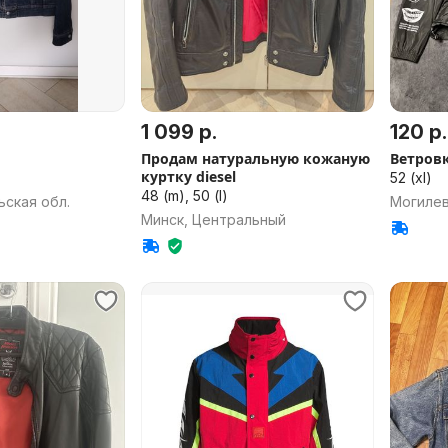
1 099 р.
120 р.
Продам натуральную кожаную
Ветровк
куртку diesel
52 (xl)
48 (m), 50 (l)
ьская обл.
Могиле
Минск, Центральный