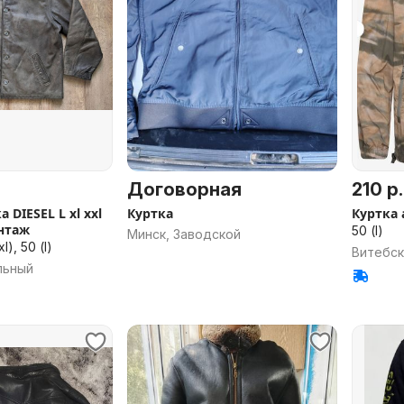
Договорная
210 р.
 DIESEL L xl xxl
Куртка
Куртка 
нтаж
50 (l)
Минск, Заводской
l), 50 (l)
Витебск
льный