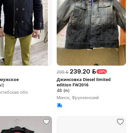
239.20 р.
299 р.
-20%
 мужское
Джинсовка Diesel limited
edition FW2016
xl)
48 (m)
итебская обл.
Минск, Фрунзенский