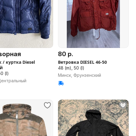
ворная
80 р.
 / куртка Diesel
Ветровка DIESEL 46-50
й
48 (m), 50 (l)
0 (l)
Минск, Фрунзенский
Центральный