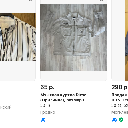
65 р.
298 р
Мужская куртка Diesel
Продам пу
(Оригинал), размер L
DIESELт
50 (l)
50 (l), 5
анский
Гродно
Могиле