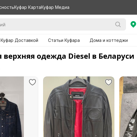
сность
Куфар Карта
Куфар Медиа
 Куфар Доставкой
Статьи Куфара
Дома и коттеджи
 верхняя одежда Diesel в Беларуси
е