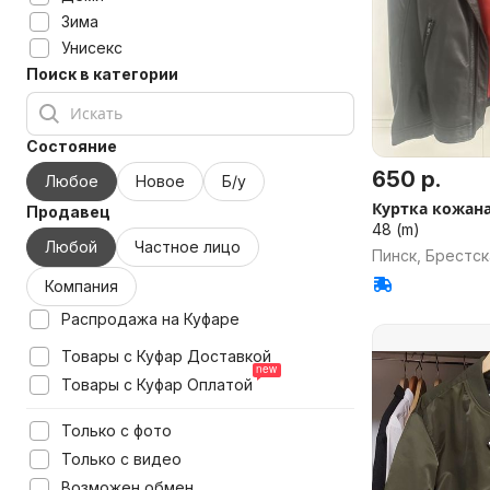
Зима
Унисекс
Поиск в категории
Состояние
650 р.
Любое
Новое
Б/у
Куртка кожана
Продавец
48 (m)
Любой
Частное лицо
Пинск, Брестск
Компания
Распродажа на Куфаре
Товары с Куфар Доставкой
Товары с Куфар Оплатой
Только с фото
Только с видео
Возможен обмен