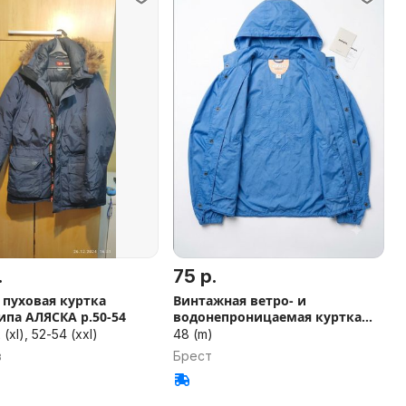
.
75 р.
ховая куртка
Винтажная ветро- и
ипа АЛЯСКА р.50-54
водонепроницаемая куртка
Diesel
2 (xl), 52-54 (xxl)
48 (m)
в
Брест