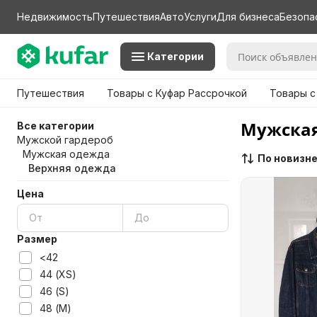
Недвижимость
Путешествия
Авто
Услуги
Для бизнеса
Безопа
Категории
Путешествия
Товары с Куфар Рассрочкой
Товары с
Мужская
Все категории
Мужской гардероб
Мужская одежда
По новизн
Верхняя одежда
Цена
Размер
<42
44 (XS)
46 (S)
48 (M)