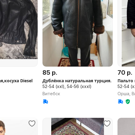
85 р.
70 р.
,косуха Diesel
Дублёнка натуральная турция.
Пальто
52-54 (xxl), 54-56 (xxxl)
52-54 (x
Витебск
Орша, В