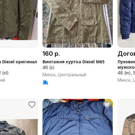
160 р.
Дого
 Diesel оригинал
Винтажня куртка Diesel M65
Пуховик
мужско
46 (s)
 (xl)
48 (m), 5
Минск, Центральный
кий
Минск, 