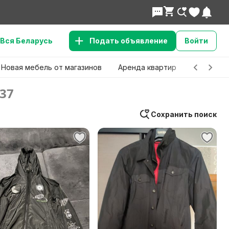
Вся Беларусь
Подать объявление
Войти
Новая мебель от магазинов
Аренда квартир
Детские 
37
Сохранить поиск