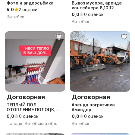
Фото и видеосъёмка
Вывоз мусора, аренда
контейнера 8,10,12
5,0
2 оценки
кубов, помощ в погрузке,
0,0
0 оценок
Витебск
демонтаж
Витебск
Договорная
Договорная
ТЕПЛЫЙ ПОЛ.
Аренда погрузчика
ОТОПЛЕНИЕ ПОЛОЦК,
Амкодор
ПОЛОЦКИЙ Р-Н
0,0
0 оценок
0,0
0 оценок
Полоцк, Витебская обл.
Витебск