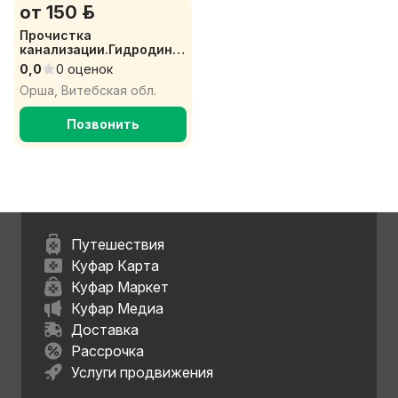
от 150 р.
Прочистка
канализации.Гидродина
мика
0,0
0 оценок
Орша, Витебская обл.
Позвонить
Путешествия
Куфар Карта
Куфар Маркет
Куфар Медиа
Доставка
Рассрочка
Услуги продвижения