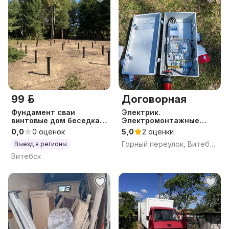
99 р.
Договорная
Фундамент сваи
Электрик.
винтовые дом беседка
Электромонтажные
пирс огород крыша
работы
0,0
0 оценок
5,0
2 оценки
кровля терраса сваи
Горный переулок, Витебск, Витебская область
Выезд в регионы
ростверк баня каркас
участ
Витебск