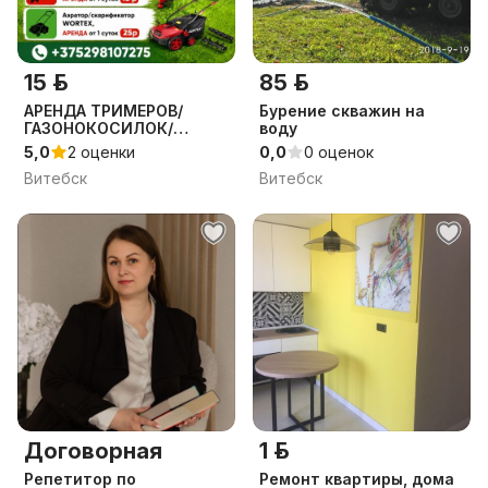
15 р.
85 р.
АРЕНДА ТРИМЕРОВ/
Бурение скважин на
ГАЗОНОКОСИЛОК/
воду
АЭРОТОРА/
5,0
2 оценки
0,0
0 оценок
СКАРИФИКАТОРА
Витебск
Витебск
Договорная
1 р.
Репетитор по
Ремонт квартиры, дома