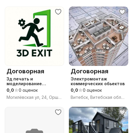
Договорная
Договорная
3д печать и
Электромонтаж
моделирование
коммерческих обьектов
массового
0,0
0 оценок
0,0
0 оценок
производства
Могилёвская ул, 24, Орша, Оршанский район, Витебская область
Витебск, Витебская область