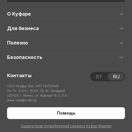
О Куфаре
Для бизнеса
Полезно
Безопасность
Контакты
BY
RU
ООО «Куфар Тех», УНП 191767445
Пн-Пт: 10:00 – 18:00; Сб, Вс: Выходной
220029, г. Минск, ул. Красная 7А-2, 3-й
этаж
help@kufar.by
Помощь
Защита прав потребителей сервиса Куфар Маркет