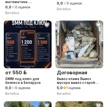
математике.
0,0
0 оценок
Подготовка к ЦЭ(ЦТ)
0,0
0 оценок
Витебск
Витебск
от 550 р.
Договорная
SMM под ключ для
Вывоз хлама Вывоз
бизнеса в Беларуси
мусора вывоз старой
мебели Вывоз
0,0
0 оценок
5,0
1 оценка
строительного мусора
Витебск
Витебск
Вывоз мусора с
грузчиками