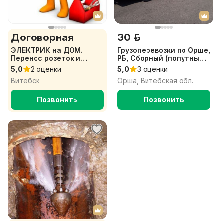
Договорная
30 р.
ЭЛЕКТРИК на ДОМ.
Грузоперевозки по Орше,
Перенос розеток и
РБ, Сборный (попутный)
выключателей
груз Орша-Минск-Орша,
5,0
2 оценки
5,0
3 оценки
РФ
Витебск
Орша, Витебская обл.
Позвонить
Позвонить