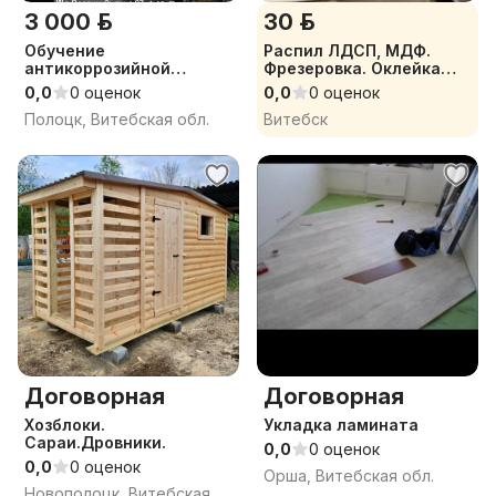
3 000 р.
30 р.
Обучение
Распил ЛДСП, МДФ.
антикоррозийной
Фрезеровка. Оклейка
обработке автомобилей
кромкой.
0,0
0 оценок
0,0
0 оценок
Полоцк, Витебская обл.
Витебск
Договорная
Договорная
Хозблоки.
Укладка ламината
Сараи.Дровники.
0,0
0 оценок
0,0
0 оценок
Орша, Витебская обл.
Новополоцк, Витебская обл.