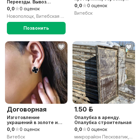
Переезды. Вывоз
спил деревьев.
0,0
0 оценок
мусора.
0,0
0 оценок
Витебск
Новополоцк, Витебская обл.
Позвонить
Договорная
1.50 р.
Изготовление
Опалубка в аренду.
украшений в золоте и
Опалубка строительная
серебре
0,0
0 оценок
0,0
0 оценок
Витебск
микрорайон Песковатик, Витебск, Витебская область