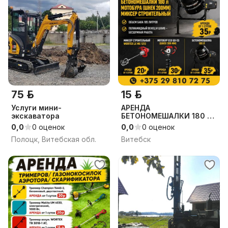
75 р.
15 р.
Услуги мини-
АРЕНДА
экскаватора
БЕТОНОМЕШАЛКИ 180 л/
мотобура ( шнек
0,0
0 оценок
0,0
0 оценок
200мм)/ миксер
Полоцк, Витебская обл.
Витебск
строительный