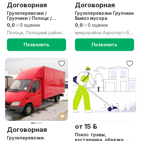
Договорная
Договорная
Грузоперевозки /
Грузоперевозки Грузчики
Грузчики / Полоцк /
Вывоз мусора
Новополоцк
0,0
0 оценок
0,0
0 оценок
Полоцк, Полоцкий район, Витебская область
микрорайон Аэропорт-6, Полоцк, Полоцкий район, Витебская область
Позвонить
Позвонить
от 15 р.
Договорная
Покос травы,
Грузоперевозки.
кустарника, обрезка,