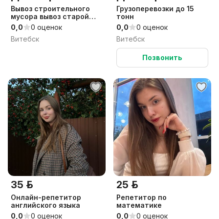
Вывоз строительного
Грузоперевозки до 15
мусора вывоз старой
тонн
мебели вывоз хлама
0,0
0 оценок
0,0
0 оценок
вывоз мусора после
Витебск
Витебск
ремонта
Позвонить
35 р.
25 р.
Онлайн-репетитор
Репетитор по
английского языка
математике
0,0
0 оценок
0,0
0 оценок