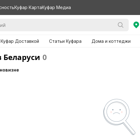
сность
Куфар Карта
Куфар Медиа
 Куфар Доставкой
Статьи Куфара
Дома и коттеджи
в Беларуси
0
 новизне