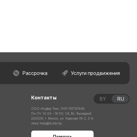
Рассрочка
Услуги продвижения
Контакты
BY
RU
ООО «Куфар Тех», УНП 191767445
Пн-Пт: 10:00 – 18:00; Сб, Вс: Выходной
220029, г. Минск, ул. Красная 7А-2, 3-й
этаж
help@kufar.by
Помощь