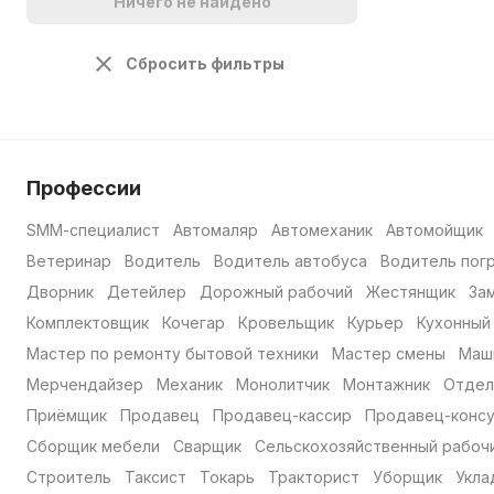
Ничего не найдено
Сбросить фильтры
Профессии
SMM-специалист
Автомаляр
Автомеханик
Автомойщик
Ветеринар
Водитель
Водитель автобуса
Водитель пог
Дворник
Детейлер
Дорожный рабочий
Жестянщик
За
Комплектовщик
Кочегар
Кровельщик
Курьер
Кухонный
Мастер по ремонту бытовой техники
Мастер смены
Маш
Мерчендайзер
Механик
Монолитчик
Монтажник
Отдел
Приёмщик
Продавец
Продавец-кассир
Продавец-консу
Сборщик мебели
Сварщик
Сельскохозяйственный рабоч
Строитель
Таксист
Токарь
Тракторист
Уборщик
Укла