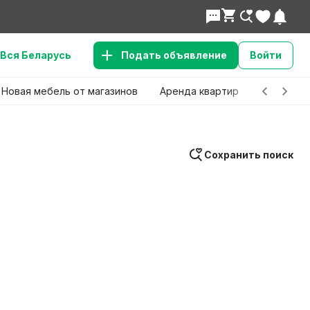
Вся Беларусь
Подать объявление
Войти
Новая мебель от магазинов
Аренда квартир
Детские 
Сохранить поиск