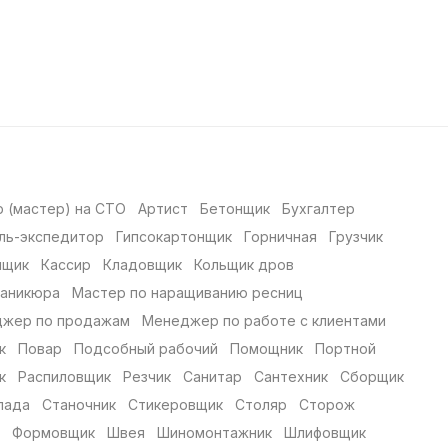
 (мастер) на СТО
Артист
Бетонщик
Бухгалтер
ль-экспедитор
Гипсокартонщик
Горничная
Грузчик
нщик
Кассир
Кладовщик
Кольщик дров
маникюра
Мастер по наращиванию ресниц
жер по продажам
Менеджер по работе с клиентами
к
Повар
Подсобный рабочий
Помощник
Портной
к
Распиловщик
Резчик
Санитар
Сантехник
Сборщик
лада
Станочник
Стикеровщик
Столяр
Сторож
Формовщик
Швея
Шиномонтажник
Шлифовщик