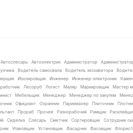
Автослесарь
Автоэлектрик
Администратор
Администратор
рузчика
Водитель самосвала
Водитель экскаватора
Водите
мерщик
Изолировщик
Инженер
Инженер-электроник
Каме
 работник
Лесоруб
Логист
Маляр
Маркировщик
Мастер 
инист
Мебельщик
Менеджер
Менеджер по закупкм
Менед
очник
Официант
Охранник
Парикмахер
Плиточник
Плотни
льтант
Прораб
Прочее
Разнорабочий
Рамщик
Расклейщи
ий
Сиделка
Слесарь
Сметчик
Сортировщик
Сотрудник ск
дчик
Упаковщик
Установщик
Фасадчик
Фасовщик
Флорист