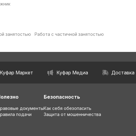
жник
ой занятостью
Работа с частичной занятостью
Куфар Маркет
Куфар Медиа
Доставка
Полезно
Безопасность
равовые документы
Как себя обезопасить
равила подачи
Защита от мошенничества