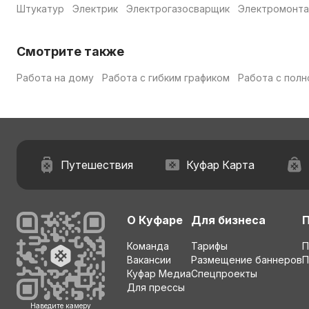
Штукатур
Электрик
Электрогазосварщик
Электромонта
Смотрите также
Работа на дому
Работа с гибким графиком
Работа с полн
Путешествия
Куфар Карта
О Куфаре
Для бизнеса
Команда
Тарифы
П
Вакансии
Размещение баннеров
П
Куфар Медиа
Спецпроекты
Для прессы
Наведите камеру