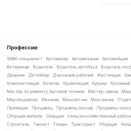
Профессии
SMM-специалист
Автомаляр
Автомеханик
Автомойщик
Ветеринар
Водитель
Водитель автобуса
Водитель пог
Дворник
Детейлер
Дорожный рабочий
Жестянщик
За
Комплектовщик
Кочегар
Кровельщик
Курьер
Кухонный
Мастер по ремонту бытовой техники
Мастер смены
Маш
Мерчендайзер
Механик
Монолитчик
Монтажник
Отдел
Приёмщик
Продавец
Продавец-кассир
Продавец-консу
Сборщик мебели
Сварщик
Сельскохозяйственный рабоч
Строитель
Таксист
Токарь
Тракторист
Уборщик
Укла