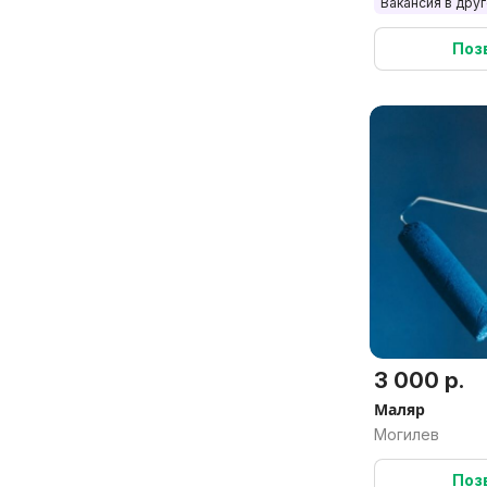
Вакансия в дру
Поз
3 000 р.
Маляр
Могилев
Поз