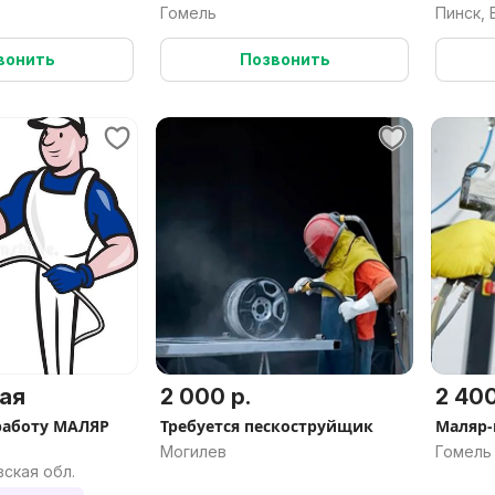
Слесарь, Маляр)
Гомель
Пинск, 
вонить
Позвонить
ая
2 000 р.
2 400
 работу МАЛЯР
Требуется пескоструйщик
Маляр
Могилев
Гомель
вская обл.