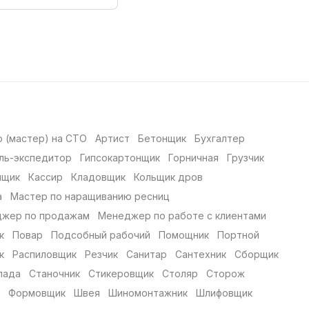
 (мастер) на СТО
Артист
Бетонщик
Бухгалтер
ль-экспедитор
Гипсокартонщик
Горничная
Грузчик
нщик
Кассир
Кладовщик
Кольщик дров
а
Мастер по наращиванию ресниц
жер по продажам
Менеджер по работе с клиентами
к
Повар
Подсобный рабочий
Помощник
Портной
к
Распиловщик
Резчик
Санитар
Сантехник
Сборщик
лада
Станочник
Стикеровщик
Столяр
Сторож
Формовщик
Швея
Шиномонтажник
Шлифовщик