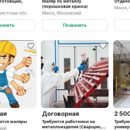
дготовщик,
Маляр по металлу
Отдел
(порошковая краска)
Минск,
рестская обл.
Минск, Московский
вонить
Позвонить
ая
Договорная
2 500
ются маляры
Требуются работники на
Требую
металлоизделия (Сварщик,
универ
кий