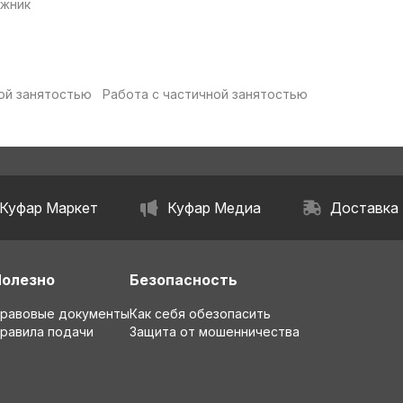
жник
ой занятостью
Работа с частичной занятостью
Куфар Маркет
Куфар Медиа
Доставка
Полезно
Безопасность
равовые документы
Как себя обезопасить
равила подачи
Защита от мошенничества