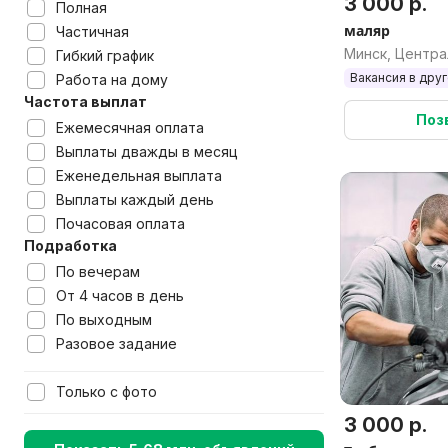
3 000 р.
Полная
маляр
Частичная
Минск, Центр
Гибкий график
Вакансия в дру
Работа на дому
Частота выплат
Поз
Ежемесячная оплата
Выплаты дважды в месяц
Еженедельная выплата
Выплаты каждый день
Почасовая оплата
Подработка
По вечерам
От 4 часов в день
По выходным
Разовое задание
Только с фото
3 000 р.