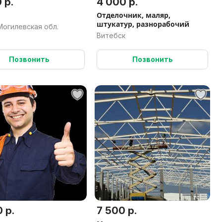
 р.
4 000 р.
Отделочник, маляр,
штукатур, разнорабочий
Могилевская обл.
Витебск
Позвонить
Позвонить
 р.
7 500 р.