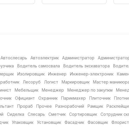
Автослесарь
Автоэлектрик
Администратор
Администратор
рузчика
Водитель самосвала
Водитель экскаватора
Водите
мерщик
Изолировщик
Инженер
Инженер-электроник
Каме
 работник
Лесоруб
Логист
Маркировщик
Мастер маникюр
инист
Мебельщик
Менеджер
Менеджер по закупкм
Менед
очник
Официант
Охранник
Парикмахер
Плиточник
Плотни
льтант
Прораб
Прочее
Разнорабочий
Рамщик
Расклейщи
ий
Сиделка
Слесарь
Сметчик
Сортировщик
Сотрудник ск
дчик
Упаковщик
Установщик
Фасадчик
Фасовщик
Флорист