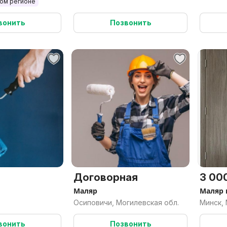
гом регионе
вонить
Позвонить
Договорная
3 000
Маляр
Маляр 
Осиповичи, Могилевская обл.
Минск,
вонить
Позвонить