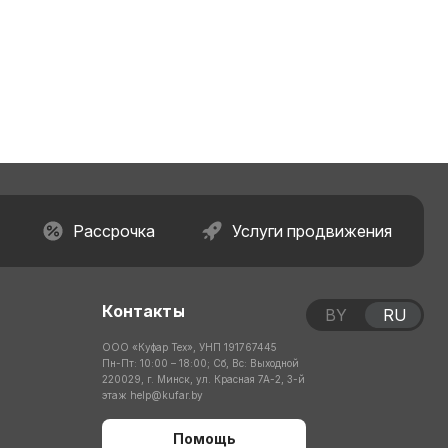
Рассрочка
Услуги продвижения
Контакты
BY
RU
ООО «Куфар Тех», УНП 191767445
Пн-Пт: 10:00 – 18:00; Сб, Вс: Выходной
220029, г. Минск, ул. Красная 7А-2, 3-й
этаж
help@kufar.by
Помощь