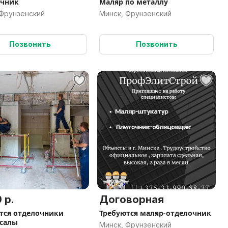
очник
Маляр по металлу
 Фрунзенский
Минск, Фрунзенский
Позвонить
Позвонить
 р.
Договорная
тся отделочники
Требуются маляр-отделочник
салы
Минск, Фрунзенский