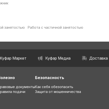
жник
ой занятостью
Работа с частичной занятостью
Куфар Маркет
Куфар Медиа
Доставка
Полезно
Безопасность
равовые документы
Как себя обезопасить
равила подачи
Защита от мошенничества