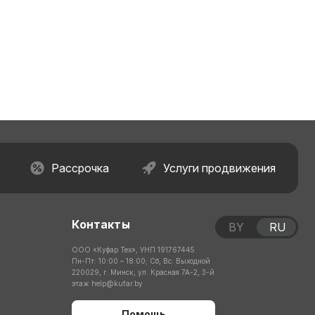
Рассрочка
Услуги продвижения
Контакты
BY
RU
ООО «Куфар Тех», УНП 191767445
Пн-Пт: 10:00 – 18:00; Сб, Вс: Выходной
220029, г. Минск, ул. Красная 7А-2, 3-й
этаж
help@kufar.by
Помощь