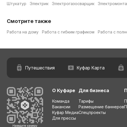
Штукатур
Электрик
Электрогазосварщик
Электромонта
Смотрите также
Работа на дому
Работа с гибким графиком
Работа с полн
Путешествия
Куфар Карта
О Куфаре
Для бизнеса
Команда
Тарифы
П
Вакансии
Размещение баннеров
П
Куфар Медиа
Спецпроекты
Для прессы
Наведите камеру