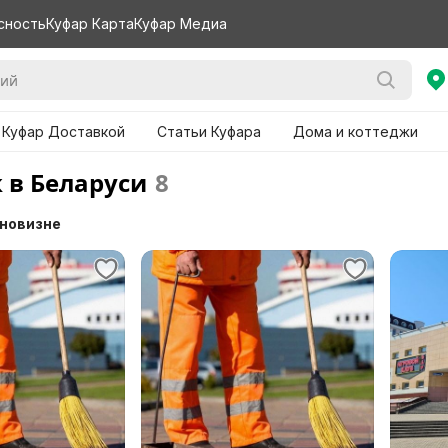
сность
Куфар Карта
Куфар Медиа
 Куфар Доставкой
Статьи Куфара
Дома и коттеджи
 в Беларуси
8
 новизне