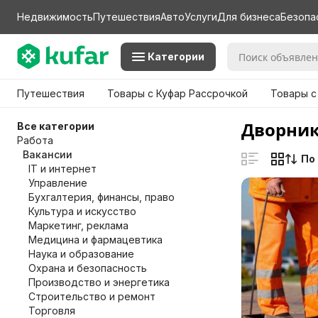
Недвижимость
Путешествия
Авто
Услуги
Для бизнеса
Безопа
Категории
Путешествия
Товары с Куфар Рассрочкой
Товары с
Дворник
Все категории
Работа
Вакансии
По
IT и интернет
Управление
Бухгалтерия, финансы, право
Культура и искусство
Маркетинг, реклама
Медицина и фармацевтика
Наука и образование
Охрана и безопасность
Производство и энергетика
Строительство и ремонт
Торговля