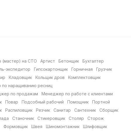
 (мастер) на СТО
Артист
Бетонщик
Бухгалтер
ль-экспедитор
Гипсокартонщик
Горничная
Грузчик
сир
Кладовщик
Кольщик дров
Комплектовщик
 по наращиванию ресниц
жер по продажам
Менеджер по работе с клиентами
к
Повар
Подсобный рабочий
Помощник
Портной
к
Распиловщик
Резчик
Санитар
Сантехник
Сборщик
лада
Станочник
Стикеровщик
Столяр
Сторож
Формовщик
Швея
Шиномонтажник
Шлифовщик