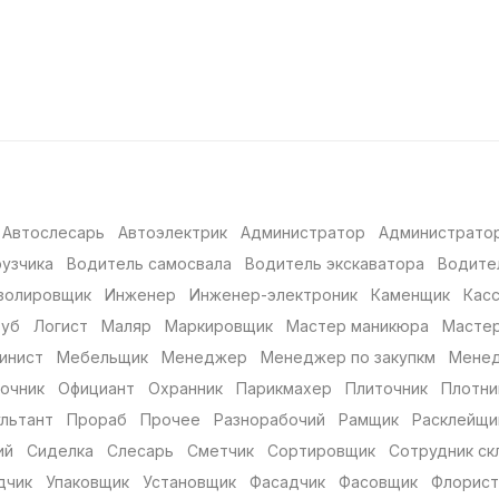
Автослесарь
Автоэлектрик
Администратор
Администратор
рузчика
Водитель самосвала
Водитель экскаватора
Водите
золировщик
Инженер
Инженер-электроник
Каменщик
Кас
руб
Логист
Маляр
Маркировщик
Мастер маникюра
Мастер
инист
Мебельщик
Менеджер
Менеджер по закупкм
Менед
очник
Официант
Охранник
Парикмахер
Плиточник
Плотни
льтант
Прораб
Прочее
Разнорабочий
Рамщик
Расклейщи
ий
Сиделка
Слесарь
Сметчик
Сортировщик
Сотрудник ск
дчик
Упаковщик
Установщик
Фасадчик
Фасовщик
Флорист