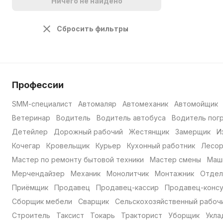
Ничего не найдено
Сбросить фильтры
Профессии
SMM-специалист
Автомаляр
Автомеханик
Автомойщик
Ветеринар
Водитель
Водитель автобуса
Водитель пог
Детейлер
Дорожный рабочий
Жестянщик
Замерщик
И
Кочегар
Кровельщик
Курьер
Кухонный работник
Лесо
Мастер по ремонту бытовой техники
Мастер смены
Маш
Мерчендайзер
Механик
Монолитчик
Монтажник
Отдел
Приёмщик
Продавец
Продавец-кассир
Продавец-консу
Сборщик мебели
Сварщик
Сельскохозяйственный рабоч
Строитель
Таксист
Токарь
Тракторист
Уборщик
Укла