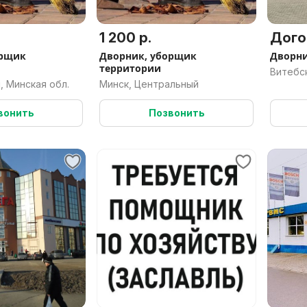
1 200 р.
Дого
орщик
Дворник, уборщик
Дворни
территории
Витебс
, Минская обл.
Минск, Центральный
вонить
Позвонить