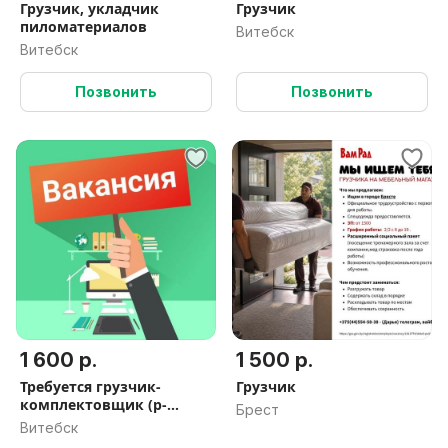
Грузчик, укладчик
Грузчик
пиломатериалов
Витебск
Витебск
Позвонить
Позвонить
1 600 р.
1 500 р.
Требуется грузчик-
Грузчик
комплектовщик (р-
Брест
нРечного порта)
Витебск