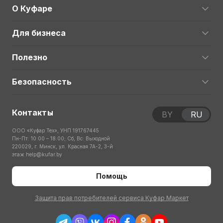
О Куфаре
Для бизнеса
Полезно
Безопасность
Контакты
BY
RU
ООО «Куфар Тех», УНП 191767445
Пн-Пт: 10:00 – 18:00; Сб, Вс: Выходной
220029, г. Минск, ул. Красная 7А-2, 3-й
этаж
help@kufar.by
Помощь
Защита прав потребителей сервиса Куфар Маркет