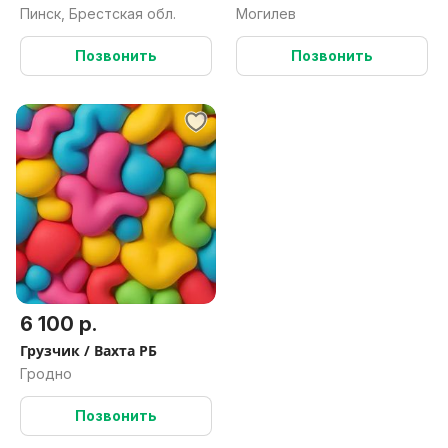
РБ
проживанием и
Пинск, Брестская обл.
Могилев
питанием
Позвонить
Позвонить
6 100 р.
Грузчик / Вахта РБ
Гродно
Позвонить