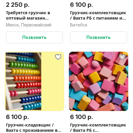
2 250 р.
6 100 р.
Требуется грузчик в
Грузчик-комплектовщик
оптовый магазин
/ Вахта РБ с питанием и
Unistore (Пересечение
проживанием
Минск, Первомайский
Витебск
Логойского тр-та и
МКАД)
Позвонить
Позвонить
6 100 р.
6 100 р.
Грузчик-кладовщик /
Грузчик-комплектовщик
Вахта с проживанием в
/ Вахта РБ с