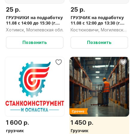
25 р.
25 р.
ГРУЗЧИКИ на подработку
ГРУЗЧИК на подработку
11.08 с 14:00 до 15:30 (г.
11.08 с 12:00 до 13:30 (г.
Хотимск, пер.
Костюковичи, ул.
Хотимск, Могилевская обл.
Костюковичи, Могилевская
Островского, 6)
Ленинская, 117)
обл.
Позвонить
Позвонить
Срочно
1 600 р.
1 450 р.
грузчик
Грузчик