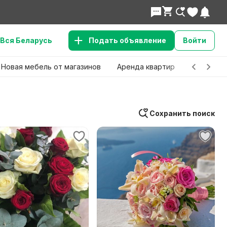
Вся Беларусь
Подать объявление
Войти
Новая мебель от магазинов
Аренда квартир
Детские 
Сохранить поиск