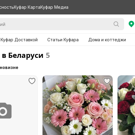
сность
Куфар Карта
Куфар Медиа
 Куфар Доставкой
Статьи Куфара
Дома и коттеджи
 в Беларуси
5
 новизне