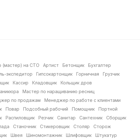
 (мастер) на СТО
Артист
Бетонщик
Бухгалтер
ль-экспедитор
Гипсокартонщик
Горничная
Грузчик
нщик
Кассир
Кладовщик
Кольщик дров
маникюра
Мастер по наращиванию ресниц
жер по продажам
Менеджер по работе с клиентами
к
Повар
Подсобный рабочий
Помощник
Портной
к
Распиловщик
Резчик
Санитар
Сантехник
Сборщик
лада
Станочник
Стикеровщик
Столяр
Сторож
щик
Швея
Шиномонтажник
Шлифовщик
Штукатур