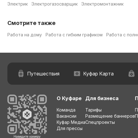
Электрик
Электрогазосварщик
Электромонтажник
Смотрите также
Работа на дому
Работа с гибким графиком
Работа с полн
Путешествия
Куфар Карта
О Куфаре
Для бизнеса
Команда
Тарифы
П
Вакансии
Размещение баннеров
П
Куфар Медиа
Спецпроекты
Для прессы
Наведите камеру