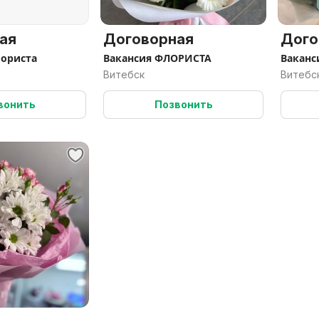
ая
Договорная
Дого
лориста
Вакансия ФЛОРИСТА
Ваканс
Витебск
Витебс
вонить
Позвонить