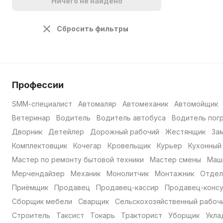
Ничего не найдено
Сбросить фильтры
Профессии
SMM-специалист
Автомаляр
Автомеханик
Автомойщик
Ветеринар
Водитель
Водитель автобуса
Водитель пог
Дворник
Детейлер
Дорожный рабочий
Жестянщик
За
Комплектовщик
Кочегар
Кровельщик
Курьер
Кухонный
Мастер по ремонту бытовой техники
Мастер смены
Маш
Мерчендайзер
Механик
Монолитчик
Монтажник
Отдел
Приёмщик
Продавец
Продавец-кассир
Продавец-консу
Сборщик мебели
Сварщик
Сельскохозяйственный рабоч
Строитель
Таксист
Токарь
Тракторист
Уборщик
Укла