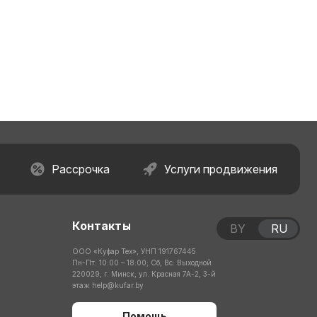
Рассрочка
Услуги продвижения
Контакты
BY
RU
ООО «Куфар Тех», УНП 191767445
Пн-Пт: 10:00 – 18:00; Сб, Вс: Выходной
220029, г. Минск, ул. Красная 7А-2, 3-й
этаж
help@kufar.by
Помощь