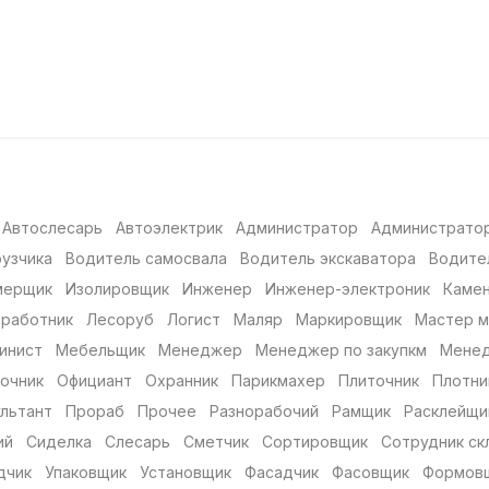
Автослесарь
Автоэлектрик
Администратор
Администратор
рузчика
Водитель самосвала
Водитель экскаватора
Водите
мерщик
Изолировщик
Инженер
Инженер-электроник
Каме
 работник
Лесоруб
Логист
Маляр
Маркировщик
Мастер 
инист
Мебельщик
Менеджер
Менеджер по закупкм
Менед
очник
Официант
Охранник
Парикмахер
Плиточник
Плотни
льтант
Прораб
Прочее
Разнорабочий
Рамщик
Расклейщи
ий
Сиделка
Слесарь
Сметчик
Сортировщик
Сотрудник ск
дчик
Упаковщик
Установщик
Фасадчик
Фасовщик
Формов