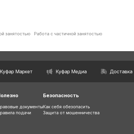
ой занятостью
Работа с частичной занятостью
Куфар Маркет
Куфар Медиа
Доставка
Полезно
Безопасность
равовые документы
Как себя обезопасить
равила подачи
Защита от мошенничества