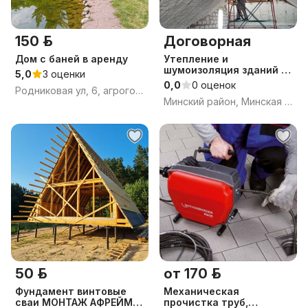
150 р.
Договорная
Дом с баней в аренду
Утепление и
шумоизоляция зданий и
5,0
3 оценки
сооружений
0,0
0 оценок
Родниковая ул, 6, агрогородок Ратомка, Ждановичский сельсовет, Минский район, Минская область
Минский район, Минская обл.
50 р.
от 170 р.
Фундамент винтовые
Механическая
сваи МОНТАЖ АФРЕЙМ
прочистка труб,