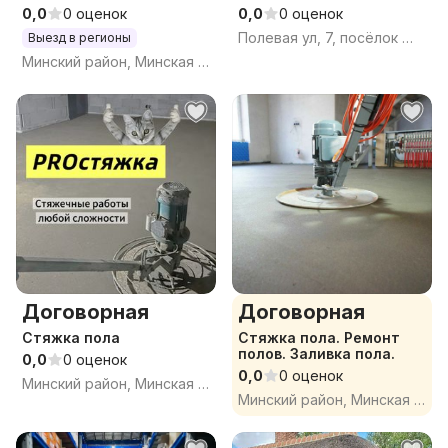
Пирс под дом баня пирс
устранение засоров
0,0
0 оценок
0,0
0 оценок
беседка терраса
Полевая ул, 7, посёлок Юбилейный, Сеницкий сельсовет, Минский район, Минская область
Выезд в регионы
участок ростверк
Минский район, Минская обл.
Договорная
Договорная
Стяжка пола
Стяжка пола. Ремонт
полов. Заливка пола.
0,0
0 оценок
0,0
0 оценок
Минский район, Минская обл.
Минский район, Минская обл.