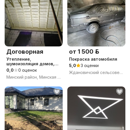
Договорная
от 1 500 р.
Утепление,
Покраска автомобиля
шумоизоляция домов,
5,0
3 оценки
ангаров, контейнеров и
0,0
0 оценок
Ждановичский сельсовет, Минский район, Минская область
прочих строений.
Минский район, Минская обл.