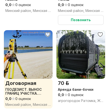
0,0
0 оценок
0,0
0 оценок
Минский район, Минская обл.
Минский район, Минская обл.
Позвонить
Договорная
70 р.
ГЕОДЕЗИСТ. ВЫНОС
Аренда бани-бочки
ГРАНИЦ УЧАСТКА.
0,0
0 оценок
ТОПОСЪЕМКА ПОД
0,0
0 оценок
агрогородок Ратомка, Ждановичский сельсовет, Минский район, Минская область
ПРОЕКТ
Минский район, Минская обл.