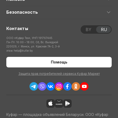
Безопасность
Контакты
BY
RU
ООО «Куфар Тех», УНП 191767445
Пн-Пт: 10:00 – 18:00; Сб, Вс: Выходной
220029, г. Минск, ул. Красная 7А-2, 3-й
этаж
help@kufar.by
Помощь
Защита прав потребителей сервиса Куфар Маркет
Куфар — площадка объявлений Беларуси. ООО «Куфар