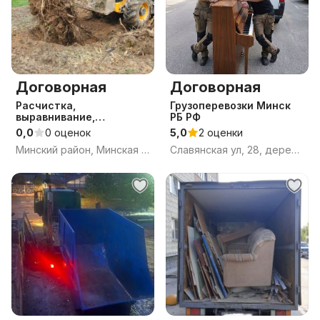
Договорная
Договорная
Расчистка,
Грузоперевозки Минск
выравнивание,
РБ РФ
благоустройство
0,0
0 оценок
5,0
2 оценки
участков
Минский район, Минская обл.
Славянская ул, 28, деревня Валерьяново, Боровлянский сельсовет, Минский район, Минская область