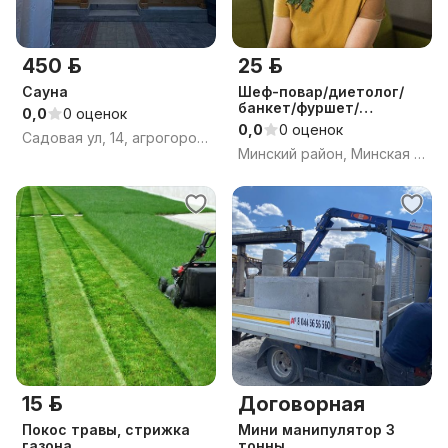
450 р.
25 р.
Сауна
Шеф-повар/диетолог/
банкет/фуршет/
0,0
0 оценок
кейтеринг/обучение
0,0
0 оценок
Садовая ул, 14, агрогородок Ждановичи, Ждановичский сельсовет, Минский район, Минская область
Минский район, Минская обл.
15 р.
Договорная
Покос травы, стрижка
Мини манипулятор 3
газона
тонны