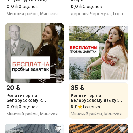
Шпатлевание стен
0,0
0 оценок
0,0
0 оценок
Минский район, Минская обл.
деревня Черёмуха, Горанский сельсовет, Минский район, Минская область
20 р.
35 р.
Репетитор по
Репетитор по
белорусскому к
белорусскому языку(
ЦЭ(групповые занятия)
онлайн)
0,0
0 оценок
5,0
1 оценка
Минский район, Минская обл.
Минский район, Минская обл.