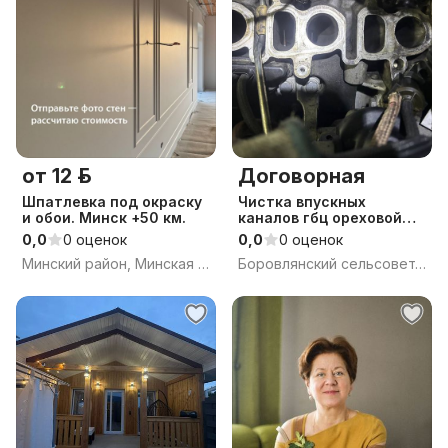
от 12 р.
Договорная
Шпатлевка под окраску
Чистка впускных
и обои. Минск +50 км.
каналов гбц ореховой
скорлупой
0,0
0 оценок
0,0
0 оценок
Минский район, Минская обл.
Боровлянский сельсовет, Минский район, Минская область