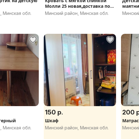
тик на детскую
Кровать с мягкой спинкой
Детска
Молли 25 новая,доставка по
маятн
РБ.
, Минская обл.
Минский район, Минская обл.
Минский
150 р.
200 р
терный
Шкаф
Матрас
, Минская обл.
Минский район, Минская обл.
Минский