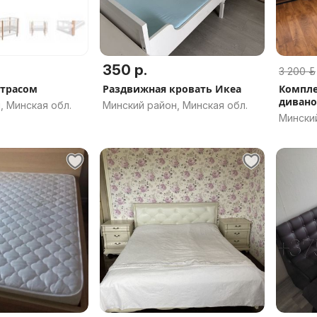
350 р.
3 200 р.
атрасом
Раздвижная кровать Икеа
Компле
дивано
, Минская обл.
Минский район, Минская обл.
кожи
Минский