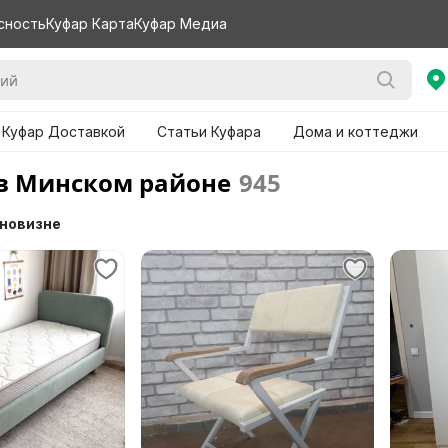
сность
Куфар Карта
Куфар Медиа
 Куфар Доставкой
Статьи Куфара
Дома и коттеджи
в Минском районе
945
 новизне