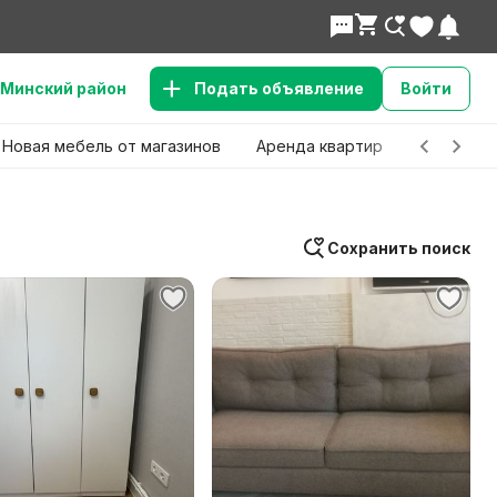
Минский район
Подать объявление
Войти
Новая мебель от магазинов
Аренда квартир
Детские 
Сохранить поиск