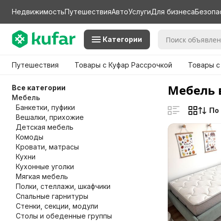
Недвижимость
Путешествия
Авто
Услуги
Для бизнеса
Безопа
Категории
Путешествия
Товары с Куфар Рассрочкой
Товары с
Мебель 
Все категории
Мебель
Банкетки, пуфики
По
Вешалки, прихожие
Детская мебель
Комоды
Кровати, матрасы
Кухни
Кухонные уголки
Мягкая мебель
Полки, стеллажи, шкафчики
Спальные гарнитуры
Стенки, секции, модули
Столы и обеденные группы