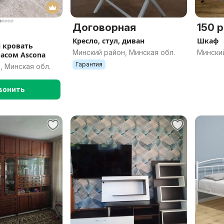
Договорная
150 р
Кресло, стул, диван
Шкаф
 кровать
Минский район, Минская обл.
Минский
расом Ascona
Гарантия
, Минская обл.
вонить