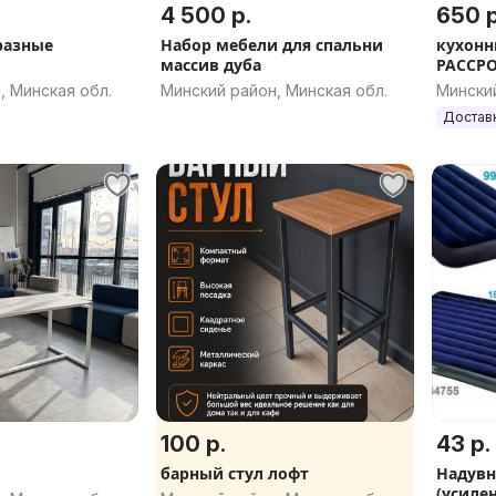
4 500 р.
650 р
разные
Набор мебели для спальни
кухонн
массив дуба
РАССР
, Минская обл.
Минский район, Минская обл.
Минский
Достав
100 р.
43 р.
барный стул лофт
Надувн
(усиле