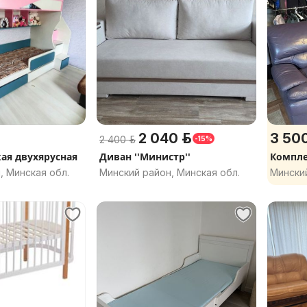
2 040 р.
3 500
2 400 р.
-15%
кая двухярусная
Диван ''Министр''
Комплек
, Минская обл.
Минский район, Минская обл.
Минский