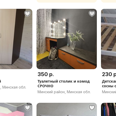
350 р.
230 р
й
Туалетный столик и комод
Детска
СРОЧНО
сосны 
, Минская обл.
Минский район, Минская обл.
Минский