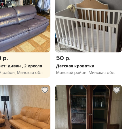
 р.
50 р.
т: диван , 2 кресла
Детская кроватка
 район, Минская обл.
Минский район, Минская обл.