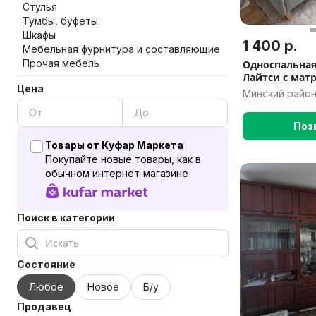
Стулья
Тумбы, буфеты
Шкафы
1 400 р.
Мебельная фурнитура и составляющие
Прочая мебель
Односпальная
Лайтси с мат
Цена
Минский район
Поз
Товары от Куфар Маркета
Покупайте новые товары, как в
обычном интернет-магазине
Поиск в категории
Состояние
Любое
Новое
Б/у
Продавец