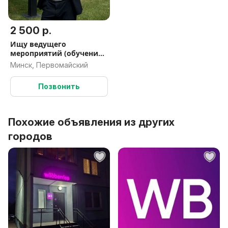
2 500 р.
Ищу ведущего
мероприятий (обучение с
нуля)
Минск, Первомайский
Позвонить
Похожие объявления из других
городов