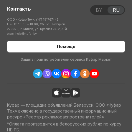
Контакты
BY
RU
ООО «Куфар Тех», УНП 191767445
Пн-Пт: 10:00 – 18:00; Сб, Вс: Выходной
220029, г. Минск, ул. Красная 7А-2, 3-й
этаж
help@kufar.by
Помощь
Защита прав потребителей сервиса Куфар Маркет
Куфар — площадка объявлений Беларуси. ООО «Куфар
Тех» включено в государственный информационный
ресурс «Реестр рекламораспространителей»
*Оплата производится в белорусских рублях по курсу
НБ РБ.