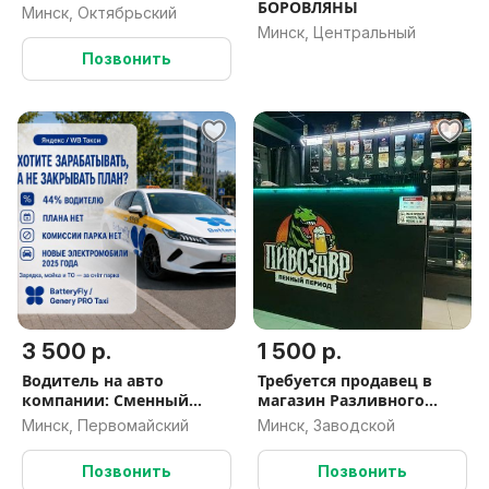
БОРОВЛЯНЫ
Минск, Октябрьский
Минск, Центральный
Позвонить
3 500 р.
1 500 р.
Водитель на авто
Требуется продавец в
компании: Сменный
магазин Разливного
график /
пива
Минск, Первомайский
Минск, Заводской
Подработка(Яндекс/WB)
Позвонить
Позвонить