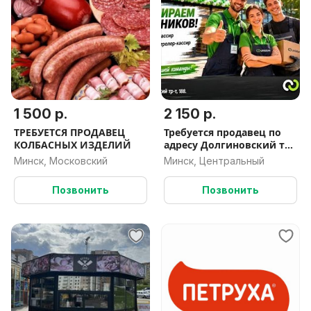
1 500 р.
2 150 р.
ТРЕБУЕТСЯ ПРОДАВЕЦ
Требуется продавец по
КОЛБАСНЫХ ИЗДЕЛИЙ
адресу Долгиновский тр-
т., 188 в оптовый магазин
Минск, Московский
Минск, Центральный
Unistore.
Позвонить
Позвонить