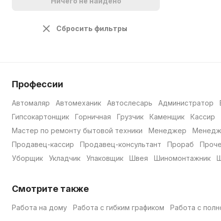
Ничего не найдено
Сбросить фильтры
Профессии
Автомаляр
Автомеханик
Автослесарь
Администратор
Гипсокартонщик
Горничная
Грузчик
Каменщик
Кассир
Мастер по ремонту бытовой техники
Менеджер
Менедж
Продавец-кассир
Продавец-консультант
Прораб
Проч
Уборщик
Укладчик
Упаковщик
Швея
Шиномонтажник
Ш
Смотрите также
Работа на дому
Работа с гибким графиком
Работа с полн