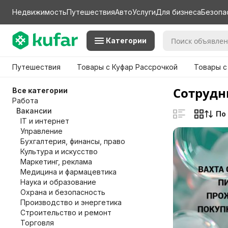
Недвижимость
Путешествия
Авто
Услуги
Для бизнеса
Безопа
Категории
Путешествия
Товары с Куфар Рассрочкой
Товары с
Сотрудн
Все категории
Работа
Вакансии
По
IT и интернет
Управление
Бухгалтерия, финансы, право
Культура и искусство
Маркетинг, реклама
Медицина и фармацевтика
Наука и образование
Охрана и безопасность
Производство и энергетика
Строительство и ремонт
Торговля