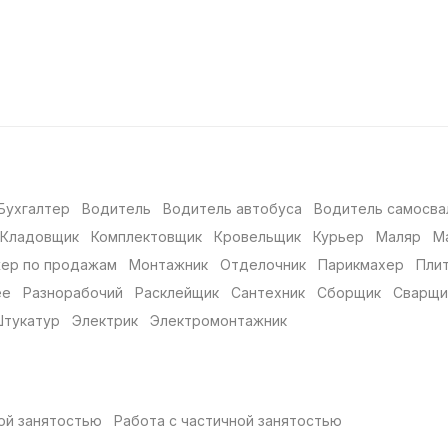
Бухгалтер
Водитель
Водитель автобуса
Водитель самосва
Кладовщик
Комплектовщик
Кровельщик
Курьер
Маляр
М
ер по продажам
Монтажник
Отделочник
Парикмахер
Пли
ее
Разнорабочий
Расклейщик
Сантехник
Сборщик
Сварщи
тукатур
Электрик
Электромонтажник
ой занятостью
Работа с частичной занятостью