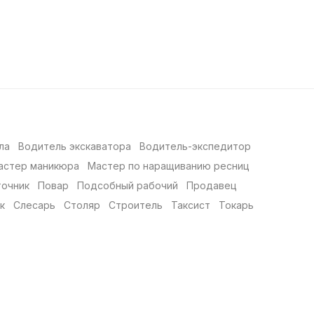
ла
Водитель экскаватора
Водитель-экспедитор
астер маникюра
Мастер по наращиванию ресниц
точник
Повар
Подсобный рабочий
Продавец
к
Слесарь
Столяр
Строитель
Таксист
Токарь