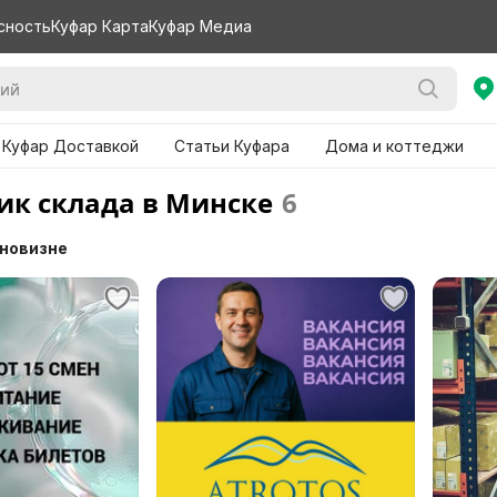
сность
Куфар Карта
Куфар Медиа
 Куфар Доставкой
Статьи Куфара
Дома и коттеджи
ик склада в Минске
6
 новизне