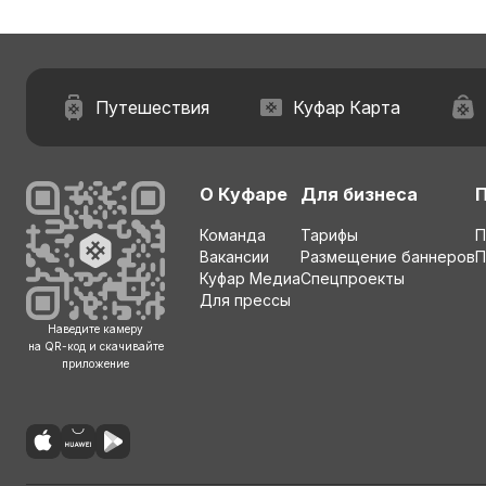
Путешествия
Куфар Карта
О Куфаре
Для бизнеса
Команда
Тарифы
П
Вакансии
Размещение баннеров
П
Куфар Медиа
Спецпроекты
Для прессы
Наведите камеру
на QR-код и скачивайте
приложение