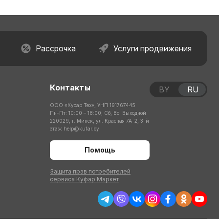
Рассрочка
Услуги продвижения
Контакты
BY
RU
ООО «Куфар Тех», УНП 191767445
Пн-Пт: 10:00 – 18:00; Сб, Вс: Выходной
220029, г. Минск, ул. Красная 7А-2, 3-й
этаж
help@kufar.by
Помощь
Защита прав потребителей
сервиса Куфар Маркет