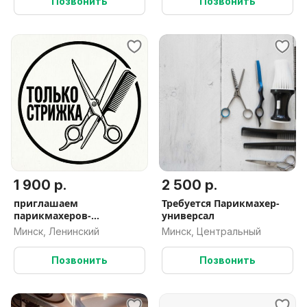
Позвонить
Позвонить
1 900 р.
2 500 р.
приглашаем
Требуется Парикмахер-
парикмахеров-
универсал
универсалов
Минск, Ленинский
Минск, Центральный
Позвонить
Позвонить