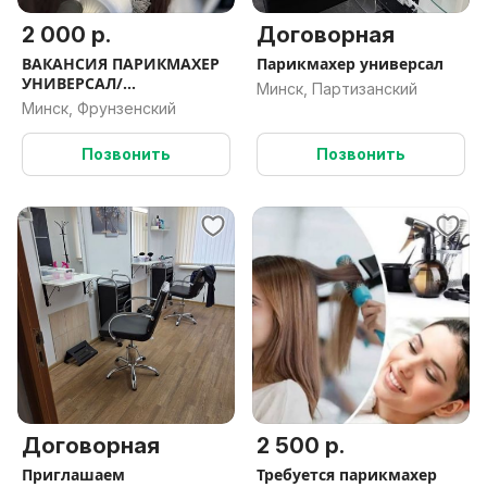
2 000 р.
Договорная
ВАКАНСИЯ ПАРИКМАХЕР
Парикмахер универсал
УНИВЕРСАЛ/
Минск, Партизанский
ПАРИКМАХЕР КОЛОРИСТ
Минск, Фрунзенский
Позвонить
Позвонить
Договорная
2 500 р.
Приглашаем
Требуется парикмахер