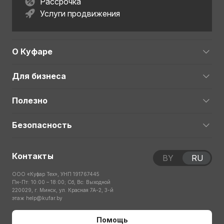
Рассрочка
Услуги продвижения
О Куфаре
Для бизнеса
Полезно
Безопасность
Контакты
BY
RU
ООО «Куфар Тех», УНП 191767445
Пн-Пт: 10:00 – 18:00; Сб, Вс: Выходной
220029, г. Минск, ул. Красная 7А-2, 3-й
этаж
help@kufar.by
Помощь