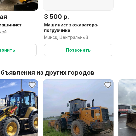
ая
3 500 р.
 машинист
Машинист экскаватора-
погрузчика
кой
Минск, Центральный
вонить
Позвонить
бъявления из других городов