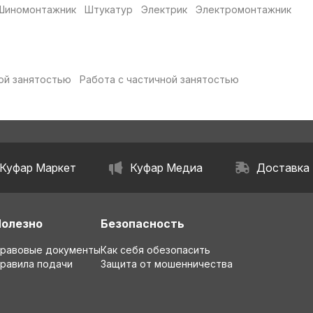
Шиномонтажник
Штукатур
Электрик
Электромонтажник
ой занятостью
Работа с частичной занятостью
Куфар Маркет
Куфар Медиа
Доставка
Полезно
Безопасность
равовые документы
Как себя обезопасить
равила подачи
Защита от мошенничества