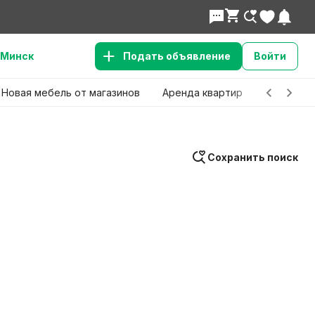
Минск
Подать объявление
Войти
Новая мебель от магазинов
Аренда квартир
Детские 
Сохранить поиск