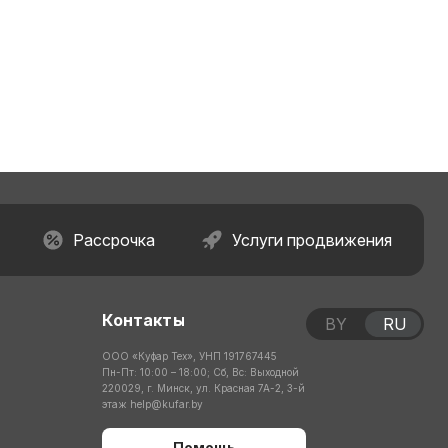
Рассрочка
Услуги продвижения
Контакты
BY
RU
ООО «Куфар Тех», УНП 191767445
Пн-Пт: 10:00 – 18:00; Сб, Вс: Выходной
220029, г. Минск, ул. Красная 7А-2, 3-й
этаж
help@kufar.by
Помощь