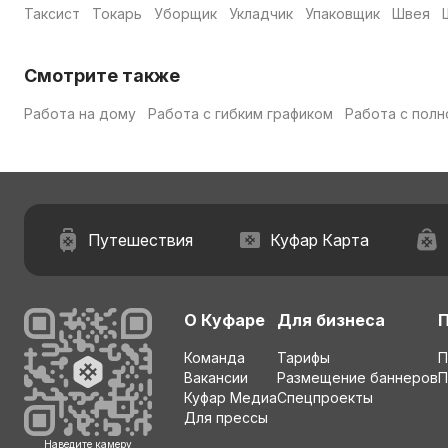
Таксист
Токарь
Уборщик
Укладчик
Упаковщик
Швея
Смотрите также
Работа на дому
Работа с гибким графиком
Работа с полн
Путешествия
Куфар Карта
О Куфаре
Для бизнеса
Команда
Тарифы
П
Вакансии
Размещение баннеров
П
Куфар Медиа
Спецпроекты
Для прессы
Наведите камеру