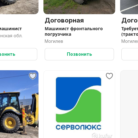
Договорная
Дого
 машинист
Машинист фронтального
Требуе
погрузчика
(тракто
нская обл.
Могилев
Могиле
вонить
Позвонить