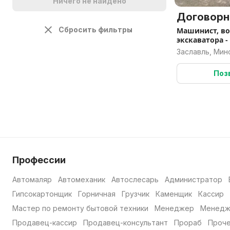
Ничего не найдено
Договорн
Сбросить фильтры
Машинист, в
экскаватора -
Заславль, Мин
Поз
Профессии
Автомаляр
Автомеханик
Автослесарь
Администратор
Гипсокартонщик
Горничная
Грузчик
Каменщик
Кассир
Мастер по ремонту бытовой техники
Менеджер
Менедж
Продавец-кассир
Продавец-консультант
Прораб
Проч