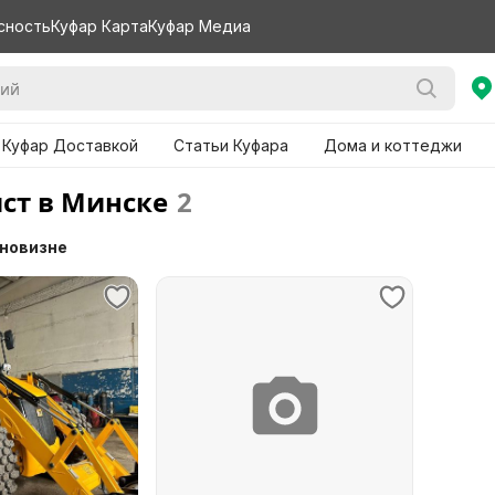
сность
Куфар Карта
Куфар Медиа
 Куфар Доставкой
Статьи Куфара
Дома и коттеджи
т в Минске
2
 новизне