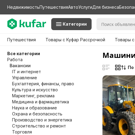
Недвижимость
Путешествия
Авто
Услуги
Для бизнеса
Безопа
Категории
Путешествия
Товары с Куфар Рассрочкой
Товары с
Машинис
Все категории
Работа
Вакансии
По
IT и интернет
Управление
Бухгалтерия, финансы, право
Культура и искусство
Маркетинг, реклама
Медицина и фармацевтика
Наука и образование
Охрана и безопасность
Производство и энергетика
Строительство и ремонт
Торговля