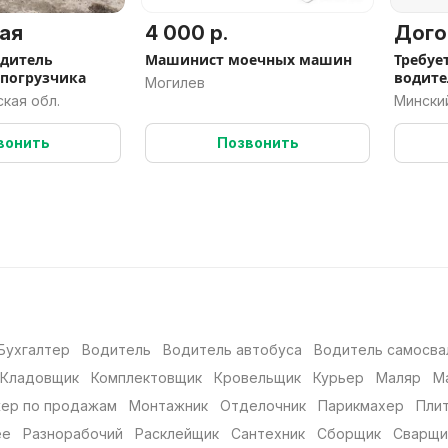
ая
4 000 р.
Дого
одитель
Машинист моечных машин
Требуе
 погрузчика
водите
Могилев
ская обл.
Минский
вонить
Позвонить
Бухгалтер
Водитель
Водитель автобуса
Водитель самосва
Кладовщик
Комплектовщик
Кровельщик
Курьер
Маляр
М
ер по продажам
Монтажник
Отделочник
Парикмахер
Пли
ее
Разнорабочий
Расклейщик
Сантехник
Сборщик
Сварщи