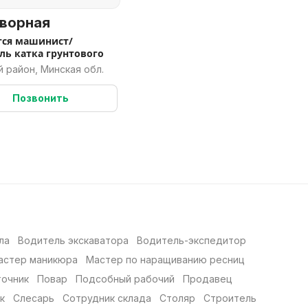
ворная
тся машинист/
ль катка грунтового
 район, Минская обл.
Позвонить
ла
Водитель экскаватора
Водитель-экспедитор
астер маникюра
Мастер по наращиванию ресниц
точник
Повар
Подсобный рабочий
Продавец
к
Слесарь
Сотрудник склада
Столяр
Строитель