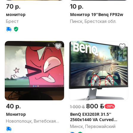
70 р.
10 р.
монитор
Монитор 19''Benq FP92w
Брест
Пинск, Брестская обл.
40 р.
800 р.
1 000 р.
-20%
Монитор
BenQ EX3203R 31.5''
2560x1440 VA Curved
Новополоцк, Витебская
144Hz HDR
Минск, Первомайский
обл.