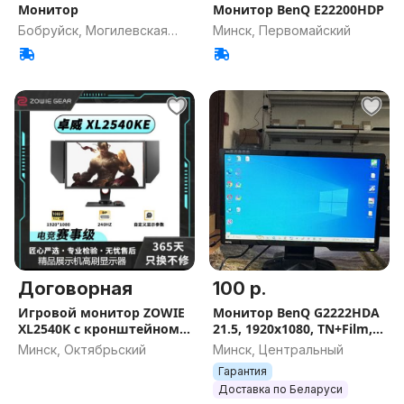
Монитор
Монитор BenQ E22200HDP
Бобруйск, Могилевская
Минск, Первомайский
обл.
Договорная
100 р.
Игровой монитор ZOWIE
Монитор BenQ G2222HDA
XL2540K с кронштейном-
21.5, 1920x1080, TN+Film,
рукаво
VGA
Минск, Октябрьский
Минск, Центральный
Гарантия
Доставка по Беларуси