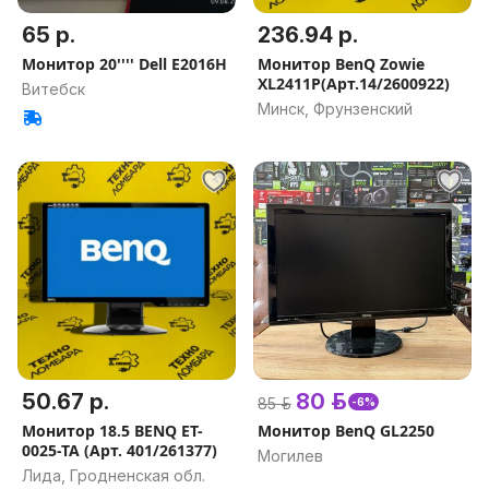
65 р.
236.94 р.
Монитор 20'''' Dell E2016H
Монитор BenQ Zowie
XL2411P(Арт.14/2600922)
Витебск
Минск, Фрунзенский
50.67 р.
80 р.
85 р.
-6%
Монитор 18.5 BENQ ET-
Монитор BenQ GL2250
0025-TA (Арт. 401/261377)
Могилев
Лида, Гродненская обл.