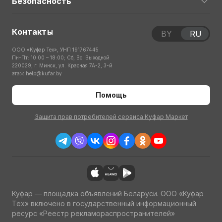
Безопасность
Контакты
BY
RU
ООО «Куфар Тех», УНП 191767445
Пн-Пт: 10:00 – 18:00; Сб, Вс: Выходной
220029, г. Минск, ул. Красная 7А-2, 3-й
этаж
help@kufar.by
Помощь
Защита прав потребителей сервиса Куфар Маркет
Куфар — площадка объявлений Беларуси. ООО «Куфар
Тех» включено в государственный информационный
ресурс «Реестр рекламораспространителей»