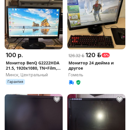
100 р.
120 р.
126.32 р.
-5%
Монитор BenQ G2222HDA
Монитор 24 дюйма и
21.5, 1920x1080, TN+Film,
другое
VGA
Минск, Центральный
Гомель
Гарантия