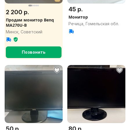
45 р.
2 200 р.
Монитор
Продам монитор Benq
Речица, Гомельская обл.
MA270U-B
Минск, Советский
Позвонить
50 р.
80 р.