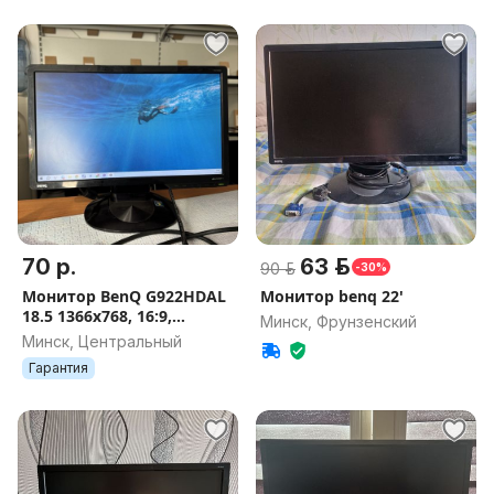
70 р.
63 р.
90 р.
-30%
Монитор BenQ G922HDAL
Монитор benq 22'
18.5 1366x768, 16:9,
Минск, Фрунзенский
TN+Film, яркость 250 нит,
Минск, Центральный
D-Sub (VGA)
Гарантия