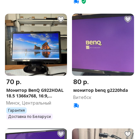
70 р.
80 р.
Монитор BenQ G922HDAL
монитор benq g2220hda
18.5 1366x768, 16:9,
Витебск
TN+Film, яркость 250 нит,
Минск, Центральный
D-Sub (VGA)
Гарантия
Доставка по Беларуси