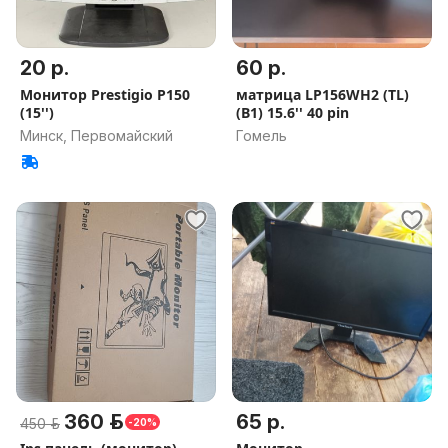
20 р.
60 р.
Монитор Prestigio P150
матрица LP156WH2 (TL)
(15'')
(B1) 15.6'' 40 pin
Минск, Первомайский
Гомель
360 р.
65 р.
450 р.
-20%