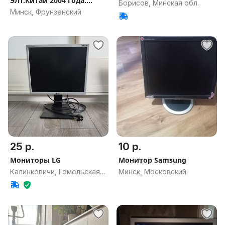
ЭЛТ.Китай 2004 года.
Борисов, Минская обл.
Рабочий.
Минск, Фрунзенский
25 р.
10 р.
Мониторы LG
Монитор Samsung
Калинковичи, Гомельская
Минск, Московский
обл.