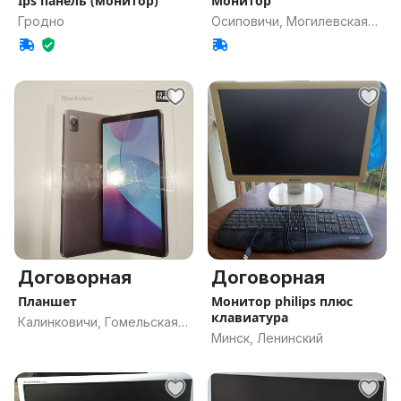
Ips панель (монитор)
Монитор
Гродно
Осиповичи, Могилевская
обл.
Договорная
Договорная
Планшет
Монитор philips плюс
клавиатура
Калинковичи, Гомельская
Минск, Ленинский
обл.