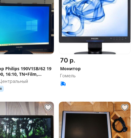
70 р.
 Philips 190V1SB/62 19
Монитор
0, 16:10, TN+Film,
Гомель
 250 нит, DVI+D-Sub
 Центральный
я