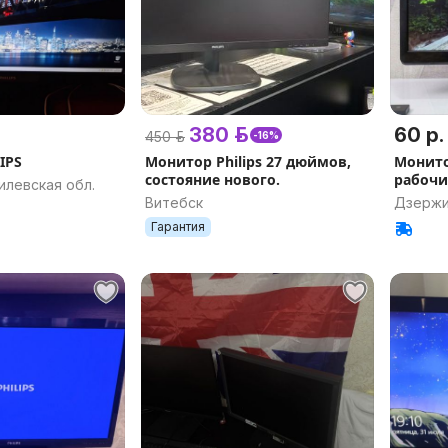
380 р.
60 р.
450 р.
-16%
IPS
Монитор Philips 27 дюймов,
Монитор
состояние нового.
рабочи
илевская обл.
Витебск
Дзержи
Гарантия