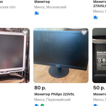
ps
Манитор
Монито
273V5L
вская обл.
Минск, Московский
Минск,
80 р.
50 р.
Монитор Philips 223V5L
Монито
Минск, Первомайский
Минск,