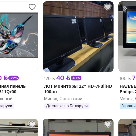
 р.
40 р.
7
120 р.
100 р.
-22%
-67%
ная панель
ЛОТ мониторы 22'' HD+/FullHD
НАЛ/БЕ
3511Q/00
100шт
Philips
альный
Минск, Советский
Минск,
ларуси
Доставка по Беларуси
Гаранти