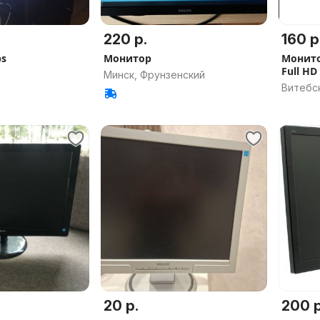
220 р.
160 р
ps
Монитор
Монито
Full HD
Минск, Фрунзенский
Витебс
20 р.
200 р