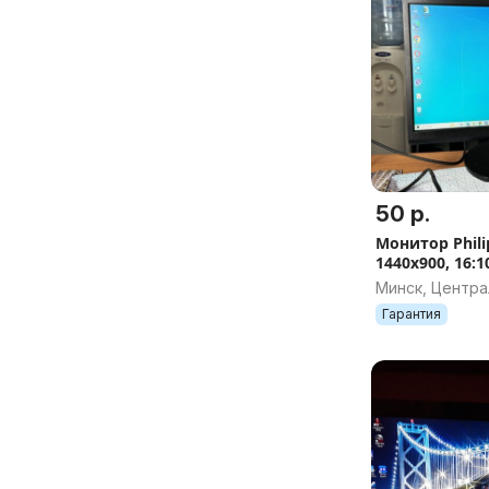
50 р.
Монитор Phili
1440x900, 16:1
яркость 250 н
Минск, Центр
(VGA)
Гарантия