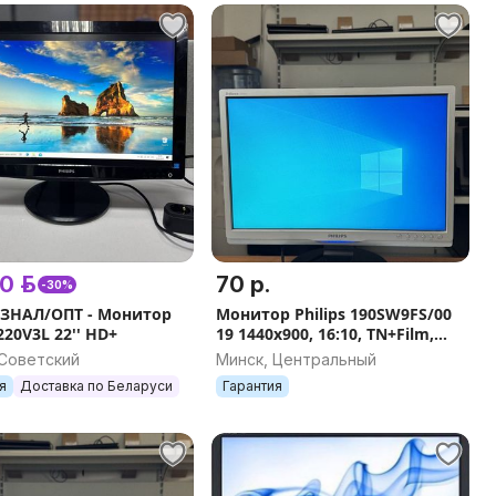
0 р.
70 р.
-30%
ЗНАЛ/ОПТ - Монитор
Монитор Philips 190SW9FS/00
 220V3L 22'' HD+
19 1440x900, 16:10, TN+Film,
яркость 300 нит, DVI+D-Sub
 Советский
Минск, Центральный
(VGA)
я
Доставка по Беларуси
Гарантия