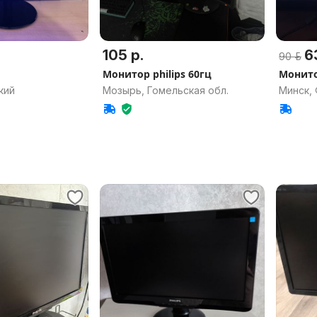
105 р.
63
90 р.
Монитор philips 60гц
Монитор
кий
Мозырь, Гомельская обл.
Минск,