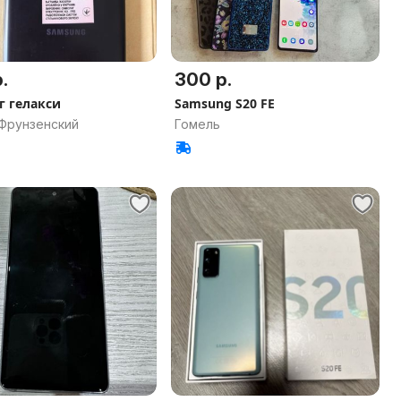
.
300 р.
г гелакси
Samsung S20 FE
 Фрунзенский
Гомель