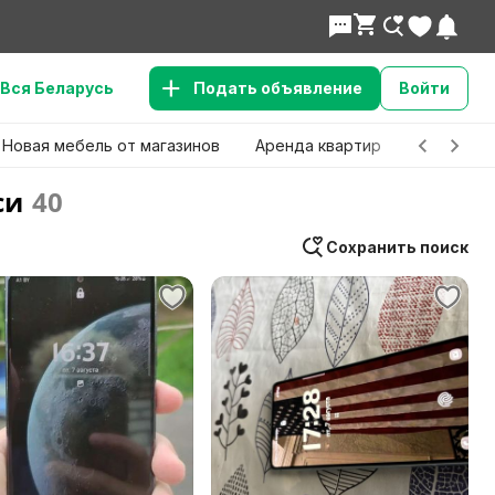
Вся Беларусь
Подать объявление
Войти
Новая мебель от магазинов
Аренда квартир
Детские 
си
40
Сохранить поиск