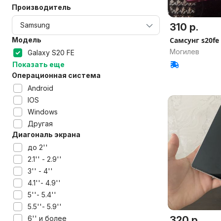
Производитель
310 р.
Модель
Самсунг s20fe
Могилев
Galaxy S20 FE
Показать еще
Операционная система
Android
IOS
Windows
Другая
Диагональ экрана
до 2''
2.1'' - 2.9''
3'' - 4''
4.1''- 4.9''
5''- 5.4''
5.5''- 5.9''
6'' и более
320 р.