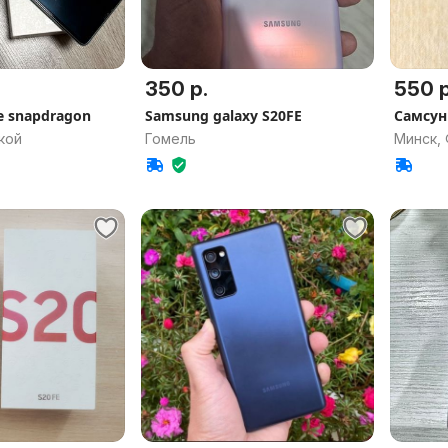
350 р.
550 р
e snapdragon
Samsung galaxy S20FE
Самсун
кой
Гомель
Минск,