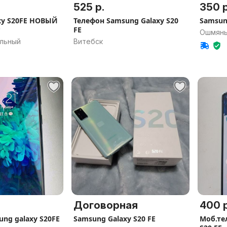
525 р.
350 р
xy S20FE НОВЫЙ
Телефон Samsung Galaxy S20
Samsung
Р
FE
Ошмяны
альный
Витебск
Договорная
400 р
ng galaxy S20FE
Samsung Galaxy S20 FE
Моб.тел. SAMSUNG G