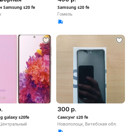
н Samsung s20 fe
Samsung s20 fe
к
Гомель
.
300 р.
 galaxy s20fe
Самсунг s20 fe
 Центральный
Новополоцк, Витебская обл.