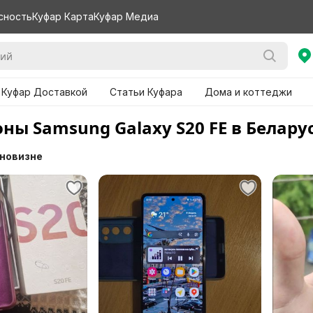
сность
Куфар Карта
Куфар Медиа
 Куфар Доставкой
Статьи Куфара
Дома и коттеджи
ны Samsung Galaxy S20 FE в Белару
 новизне