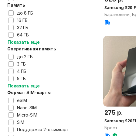
Память
Samsung S20 F
до 8 ГБ
Барановичи, Б
16 ГБ
32 ГБ
64 ГБ
Показать еще
Оперативная память
до 2 ГБ
3 ГБ
4 ГБ
5 ГБ
Показать еще
Формат SIM-карты
eSIM
Nano-SIM
275 р.
Micro-SIM
Samsung S20F
SIM
Брест
Поддержка 2-х симкарт