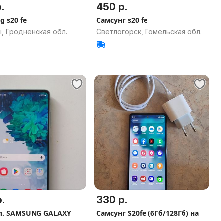
.
450 р.
 s20 fe
Самсунг s20 fe
, Гродненская обл.
Светлогорск, Гомельская обл.
.
330 р.
ALAXY
Самсунг S20fe (6Гб/128Гб) на