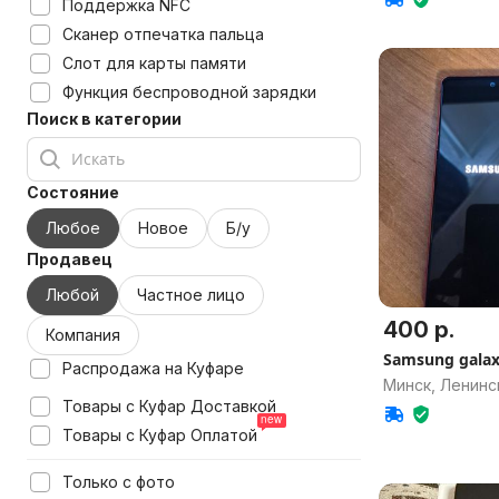
Поддержка NFC
Сканер отпечатка пальца
Слот для карты памяти
Функция беспроводной зарядки
Поиск в категории
Состояние
Любое
Новое
Б/у
Продавец
Любой
Частное лицо
400 р.
Компания
Samsung galax
Распродажа на Куфаре
Минск, Ленинс
Товары с Куфар Доставкой
Товары с Куфар Оплатой
Только с фото