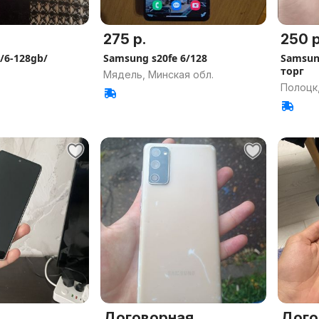
275 р.
250 р
 /6-128gb/
Samsung s20fe 6/128
Samsung
торг
Мядель, Минская обл.
Полоцк,
Договорная
Дого