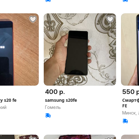
400 р.
550 р
y s20 fe
samsung s20fe
Смартф
FE
кий
Гомель
Минск,