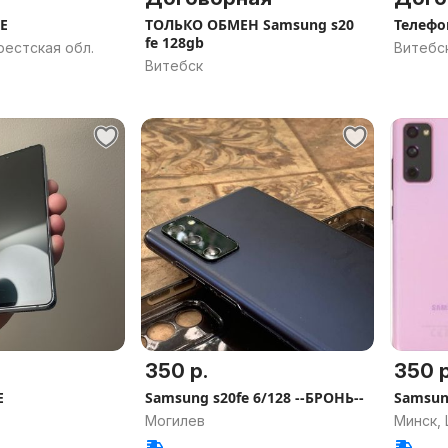
E
ТОЛЬКО ОБМЕН Samsung s20
Телефо
fe 128gb
рестская обл.
Витебс
Витебск
350 р.
350 р
E
Samsung s20fe 6/128 --БРОНЬ--
Samsung
Могилев
Минск,