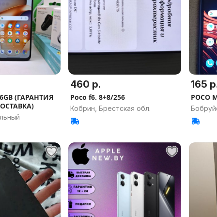
460 р.
165 р
56GB (ГАРАНТИЯ
Poco f6. 8+8/256
POCO M
ДОСТАВКА)
Кобрин, Брестская обл.
Бобруйс
альный