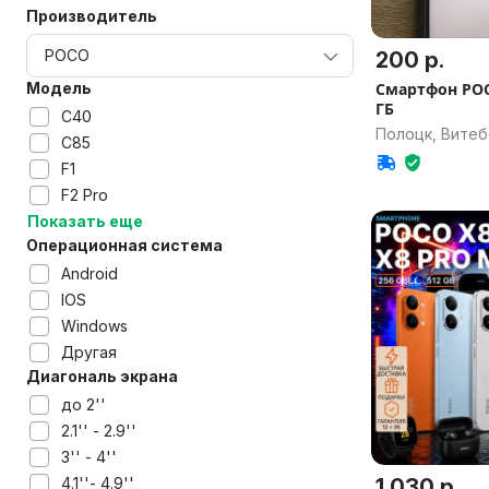
Производитель
200 р.
Модель
Смартфон POC
ГБ
C40
Полоцк, Витеб
C85
F1
F2 Pro
Показать еще
Операционная система
Android
IOS
Windows
Другая
Диагональ экрана
до 2''
2.1'' - 2.9''
3'' - 4''
4.1''- 4.9''
1 030 р.