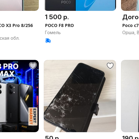
1 500 р.
Дого
O X3 Pro 8/256
POCO F8 PRO
Poco c7
Гомель
Орша, В
ская обл.
50 р.
190 р