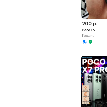
200 р.
Poco F5
Гродно