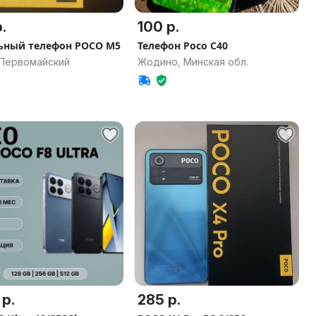
.
100 р.
ный телефон POCO M5
Телефон Poco C40
 Первомайский
Жодино, Минская обл.
 р.
285 р.