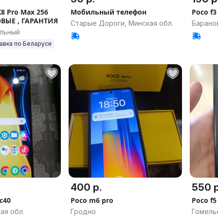
X8 Pro Max 256
Мобильный телефон
Poco f3
ОВЫЕ , ГАРАНТИЯ
Старые Дороги, Минская обл.
Баранов
альный
авка по Беларуси
400 р.
550 р
c40
Poco m6 pro
Poco f
ая обл.
Гродно
Гомель