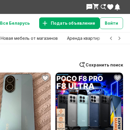
Вся Беларусь
Подать объявление
Войти
Новая мебель от магазинов
Аренда квартир
Детские 
Сохранить поиск