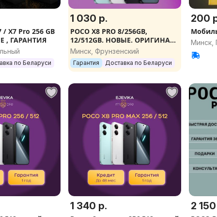
1 030 р.
200 р
 / X7 Pro 256 GB
POCO X8 PRO 8/256GB,
Мобиль
Е , ГАРАНТИЯ
12/512GB. НОВЫЕ. ОРИГИНАЛ.
Минск,
ВСЕ ЦВЕТА. ГАРАНТИЯ.
альный
Минск, Фрунзенский
авка по Беларуси
Гарантия
Доставка по Беларуси
1 340 р.
2 150