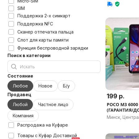
Micro-SIM
SIM
Поддержка 2-х симкарт
Поддержка NFC
Сканер отпечатка пальца
Слот для карты памяти
Функция беспроводной зарядки
Поиск в категории
Состояние
Любое
Новое
Б/у
Продавец
199 р.
POCO M3 6000
Любой
Частное лицо
(ГАРАНТИЯ/Д
Компания
Минск, Центр
Распродажа на Куфаре
Товары с Куфар Доставкой