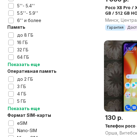
5''- 5.4''
Poco X8 Pro / 
GB / 512 GB Н
5.5''- 5.9''
Минск, Центр
6'' и более
Память
Гарантия
Дост
до 8 ГБ
16 ГБ
32 ГБ
64 ГБ
Показать еще
Оперативная память
до 2 ГБ
3 ГБ
4 ГБ
5 ГБ
Показать еще
Формат SIM-карты
130 р.
eSIM
Телефон poco 
Nano-SIM
Орша, Витебск