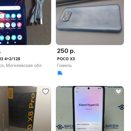
.
250 р.
3 4+2/128
POCO X3
к, Могилевская обл.
Гомель