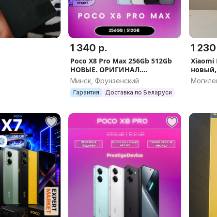
1 340 р.
1 230
Poco X8 Pro Max 256Gb 512Gb
Xiaomi 
НОВЫЕ. ОРИГИНАЛ.
новый,
ГАРАНТИЯ
Минск, Фрунзенский
Могиле
Гарантия
Доставка по Беларуси