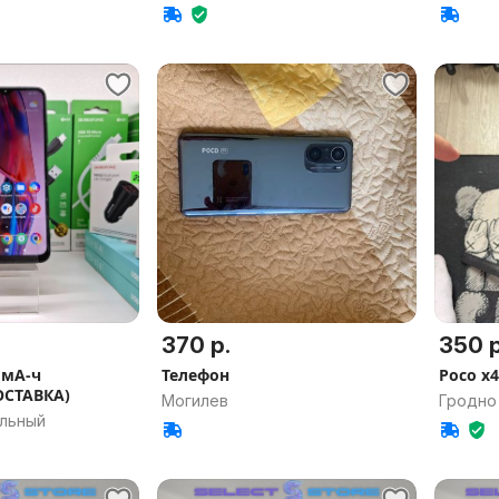
обл.
370 р.
350 р
 мА-ч
Телефон
Poco x4
ОСТАВКА)
Могилев
Гродно
альный