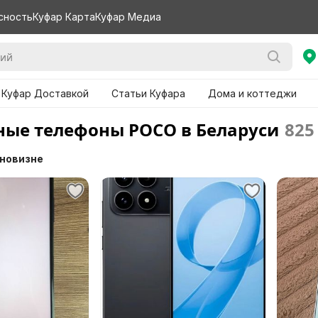
сность
Куфар Карта
Куфар Медиа
 Куфар Доставкой
Статьи Куфара
Дома и коттеджи
ые телефоны POCO в Беларуси
825
 новизне