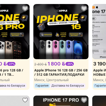
 р.
1 800 р.
3 190
2 400 р.
-27%
-25%
6 pro 128 GB /
Apple IPhone 16 128 GB / 256 GB
Apple i
 / 1 TB
/ 512 GB ГАРАНТИЯ,ПОДАРКИ
НОВЫЕ 
ОДАРКИ
альный
Минск, Центральный
Минск,
авка по Беларуси
Гарантия
Доставка по Беларуси
Гаранти