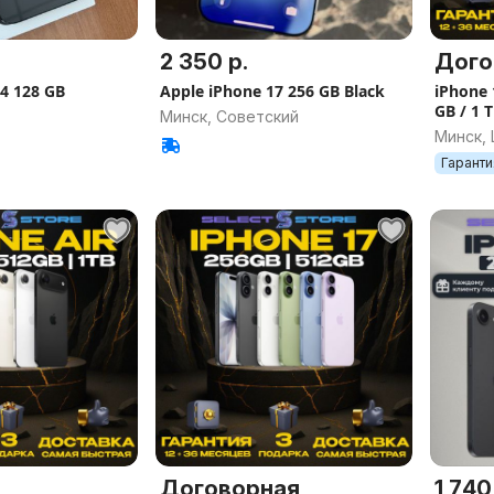
2 350 р.
Дого
4 128 GB
Apple iPhone 17 256 GB Black
iPhone 
GB / 1
Минск, Советский
ГАРАН
Минск,
Гаранти
Договорная
1 740