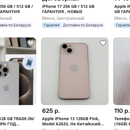
256 GB / 512 GB /
iPhone 17 256 GB / 512 GB
Apple i
 ГАРАНТИЯ
ГАРАНТИЯ , НОВЫЕ
GB ГАР
альный
Минск, Центральный
Минск,
авка по Беларуси
Гарантия
Доставка по Беларуси
Гаранти
625 р.
110 р.
 128 GB TRADE-IN/
Apple iPhone 13 128GB Pink,
Телефон
00% ГОД
Model A2633, Не Китайский
(16GB) 
Реф