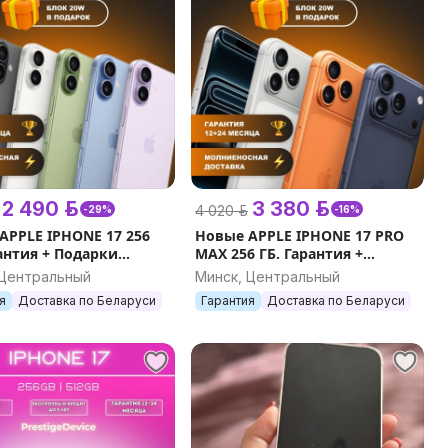
2 490 р.
3 380 р.
4 020 р.
-29%
-16%
APPLE IPHONE 17 256
Новые APPLE IPHONE 17 PRO
рантия + Подарки
MAX 256 ГБ. Гарантия +
ное стекло и чехол)
Подарки (блок 20W, стекло и
 Центральный
Минск, Центральный
чехол) eSIM
я
Доставка по Беларуси
Гарантия
Доставка по Беларуси