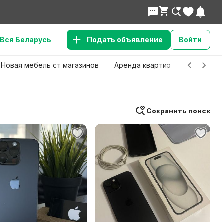
Вся Беларусь
Подать объявление
Войти
Новая мебель от магазинов
Аренда квартир
Детские 
Сохранить поиск