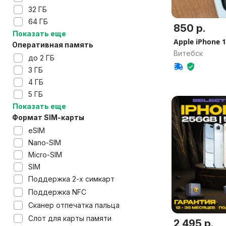
32 ГБ
64 ГБ
850 р.
Показать еще
Apple iPhone 1
Оперативная память
Витебск
до 2 ГБ
3 ГБ
4 ГБ
5 ГБ
Показать еще
Формат SIM-карты
eSIM
Nano-SIM
Micro-SIM
SIM
Поддержка 2-х симкарт
Поддержка NFC
Сканер отпечатка пальца
Слот для карты памяти
2 495 р.