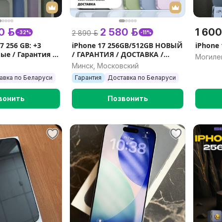
0 р.
2 580 р.
1 600
2 890 р.
-32%
-11%
7 256 GB: +3
iPhone 17 256GB/512GB НОВЫЙ
iPhone 
ые / Гарантия /
/ ГАРАНТИЯ / ДОСТАВКА /
Могиле
вка / Регион /
ПОДАРКИ / TRAIDE-IN
Минск, Московский
авка по Беларуси
Гарантия
Доставка по Беларуси
вонить
Позвонить