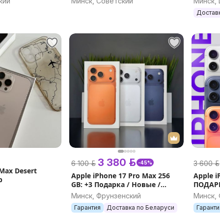
кий
Минск, Советский
Минск,
Достав
3 380 р.
6 100 р.
3 600 р.
-45%
Max Desert
Apple iPhone 17 Pro Max 256
Apple i
b
GB: +3 Подарка / Новые /
ПОДАРК
Гарантия / Быстрая доставка /
ДОСТАВ
Минск, Фрунзенский
Минск,
Регион / 2SIM
(Предз
Гарантия
Доставка по Беларуси
Гаранти