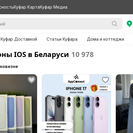
сность
Куфар Карта
Куфар Медиа
 Куфар Доставкой
Статьи Куфара
Дома и коттеджи
ны IOS в Беларуси
10 978
 новизне