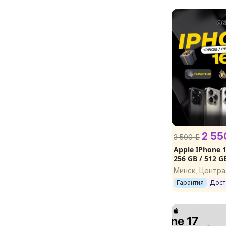
2 550
3 500 р.
Apple IPhone 1
256 GB / 512 GB
ГАРАНТИЯ, П
Минск, Центр
Гарантия
Дост