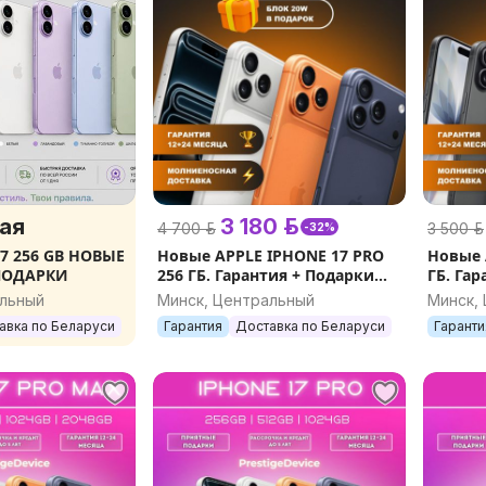
ая
3 180 р.
4 700 р.
3 500 р.
-32%
56 GB НОВЫЕ
Новые APPLE IPHONE 17 PRO
Новые 
 ПОДАРКИ
256 ГБ. Гарантия + Подарки
ГБ. Га
(блок 20W, стекло и чехол)
(защит
альный
Минск, Центральный
Минск,
SIM+SIM
eSIM
авка по Беларуси
Гарантия
Доставка по Беларуси
Гаранти