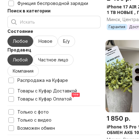
Функция беспроводной зарядки
iPhone 17 AIR 
Поиск в категории
1 TB НОВЫЕ ,
Минск, Центр
Гарантия
Дост
Состояние
Любое
Новое
Б/у
Продавец
Любой
Частное лицо
Компания
Распродажа на Куфаре
Товары с Куфар Доставкой
Товары с Куфар Оплатой
Только с фото
1 850 р.
Только с видео
iPhone 15 Pro
Возможен обмен
ОБМЕН АКБ 1
ГАРАНТИИ