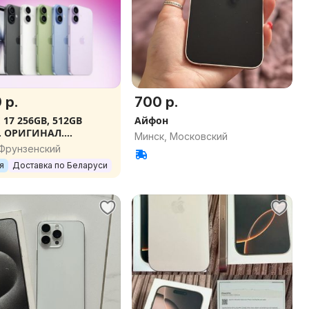
 р.
700 р.
 17 256GB, 512GB
Айфон
. ОРИГИНАЛ.
Минск, Московский
ТИЯ. ПОДАРКИ
 Фрунзенский
я
Доставка по Беларуси