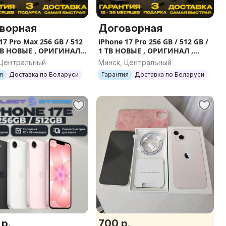
ворная
Договорная
17 Pro Max 256 GB / 512
iPhone 17 Pro 256 GB / 512 GB /
 TB НОВЫЕ , ОРИГИНАЛ ,
1 TB НОВЫЕ , ОРИГИНАЛ ,
ТИЯ
ГАРАНТИЯ
 Центральный
Минск, Центральный
я
Доставка по Беларуси
Гарантия
Доставка по Беларуси
 р.
700 р.