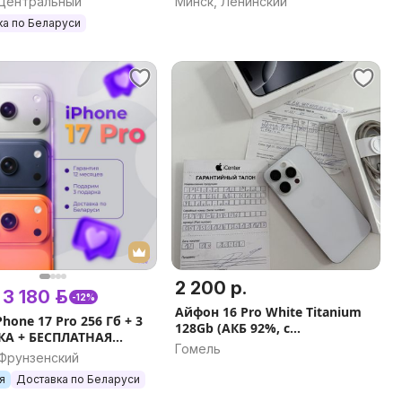
 Центральный
Минск, Ленинский
ка по Беларуси
2 200 р.
3 180 р.
-12%
Айфон 16 Pro White Titanium
Phone 17 Pro 256 Гб + 3
128Gb (АКБ 92%, с
А + БЕСПЛАТНАЯ
документами)
Гомель
КА + ГАРАНТИЯ
 Фрунзенский
аказ)
я
Доставка по Беларуси