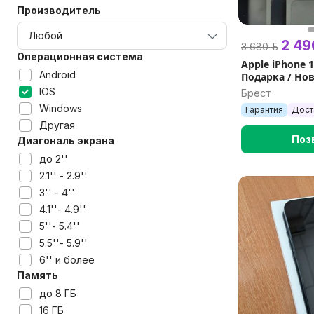
Производитель
2 49
3 680 р.
Операционная система
Apple iPhone 1
Android
Подарка / Нов
Быстрая доста
IOS
Брест
eSim
Windows
Гарантия
Дост
Другая
Поз
Диагональ экрана
до 2''
2.1'' - 2.9''
3'' - 4''
4.1''- 4.9''
5''- 5.4''
5.5''- 5.9''
6'' и более
Память
до 8 ГБ
16 ГБ