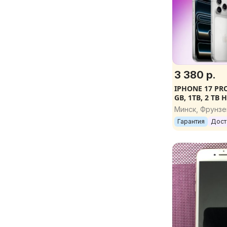
3 380 р.
IPHONE 17 PRO
GB, 1TB, 2 TB
ОРИГИНАЛ. Г
Минск, Фрунзе
ПОДАРКИ
Гарантия
Дост