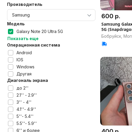
Производитель
600 р.
Модель
Samsung Galax
5G (Snapdrago
Galaxy Note 20 Ultra 5G
Бобруйск, Мог
Показать еще
Операционная система
Android
IOS
Windows
Другая
Диагональ экрана
до 2''
2.1'' - 2.9''
3'' - 4''
4.1''- 4.9''
5''- 5.4''
5.5''- 5.9''
6'' и более
400 р.