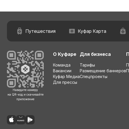
Путешествия
Куфар Карта
О Куфаре
Для бизнеса
Команда
Тарифы
П
Вакансии
Размещение баннеров
П
Куфар Медиа
Спецпроекты
Для прессы
Наведите камеру
на QR-код и скачивайте
приложение