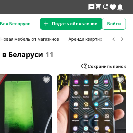
Вся Беларусь
Подать объявление
Войти
Новая мебель от магазинов
Аренда квартир
Детские 
 в Беларуси
11
Сохранить поиск