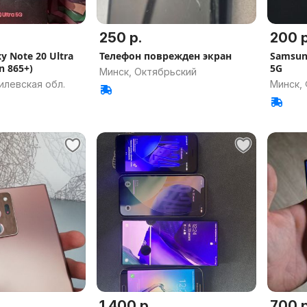
250 р.
200 р
y Note 20 Ultra
Телефон поврежден экран
Samsung
n 865+)
5G
Минск, Октябрьский
илевская обл.
Минск,
1 400 р.
700 р