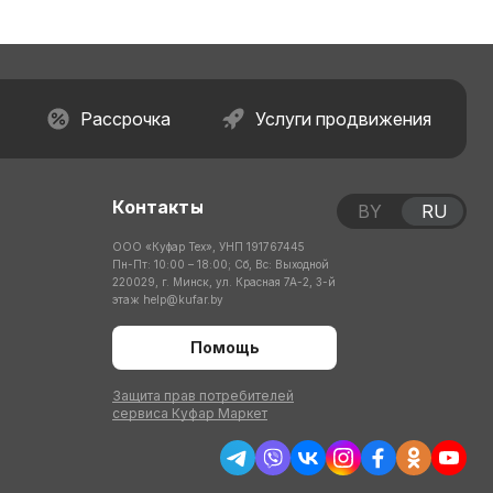
Рассрочка
Услуги продвижения
Контакты
BY
RU
ООО «Куфар Тех», УНП 191767445
Пн-Пт: 10:00 – 18:00; Сб, Вс: Выходной
220029, г. Минск, ул. Красная 7А-2, 3-й
этаж
help@kufar.by
Помощь
Защита прав потребителей
сервиса Куфар Маркет