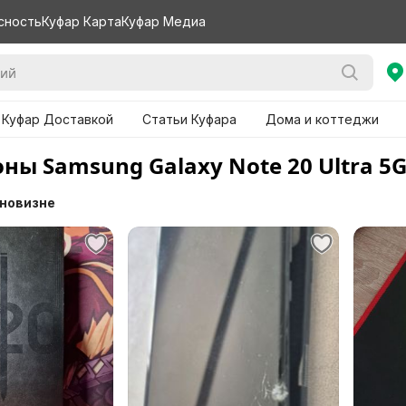
сность
Куфар Карта
Куфар Медиа
 Куфар Доставкой
Статьи Куфара
Дома и коттеджи
ы Samsung Galaxy Note 20 Ultra 5G
 новизне