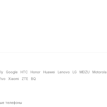
Fly
Google
HTC
Honor
Huawei
Lenovo
LG
MEIZU
Motorola
Vivo
Xiaomi
ZTE
BQ
ые телефоны