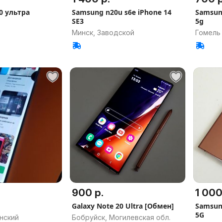
0 ультра
Samsung n20u s6e iPhone 14
Samsung
SE3
5g
Минск, Заводской
Гомель
900 р.
1 000
Galaxy Note 20 Ultra [Обмен]
Samsung
5G
нский
Бобруйск, Могилевская обл.