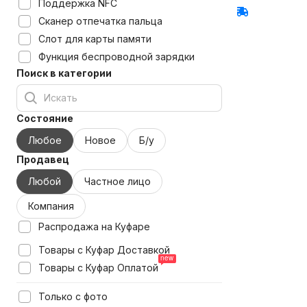
Поддержка NFC
Сканер отпечатка пальца
Слот для карты памяти
Функция беспроводной зарядки
Поиск в категории
Состояние
Любое
Новое
Б/у
Продавец
Любой
Частное лицо
Компания
Распродажа на Куфаре
Товары с Куфар Доставкой
Товары с Куфар Оплатой
Только с фото