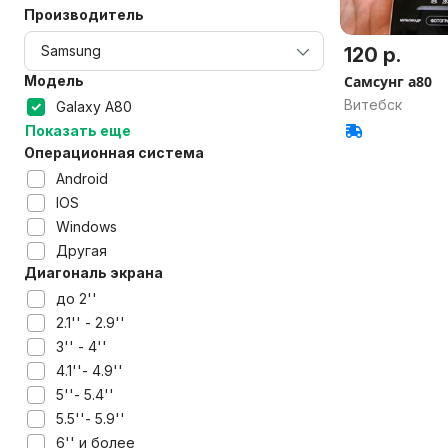
Производитель
120 р.
Модель
Самсунг а80
Витебск
Galaxy A80
Показать еще
Операционная система
Android
IOS
Windows
Другая
Диагональ экрана
до 2''
2.1'' - 2.9''
3'' - 4''
4.1''- 4.9''
5''- 5.4''
5.5''- 5.9''
6'' и более