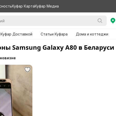
сность
Куфар Карта
Куфар Медиа
 Куфар Доставкой
Статьи Куфара
Дома и коттеджи
ны Samsung Galaxy A80 в Беларуси
 новизне