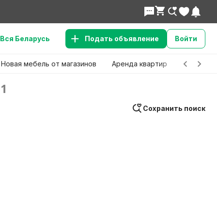
Вся Беларусь
Подать объявление
Войти
Новая мебель от магазинов
Аренда квартир
Детские 
1
Сохранить поиск