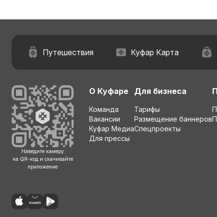
Путешествия
Куфар Карта
О Куфаре
Для бизнеса
Команда
Тарифы
П
Вакансии
Размещение баннеров
П
Куфар Медиа
Спецпроекты
Для прессы
Наведите камеру
на QR-код и скачивайте
приложение