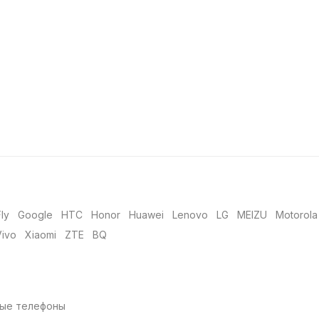
Fly
Google
HTC
Honor
Huawei
Lenovo
LG
MEIZU
Motorola
Vivo
Xiaomi
ZTE
BQ
ые телефоны