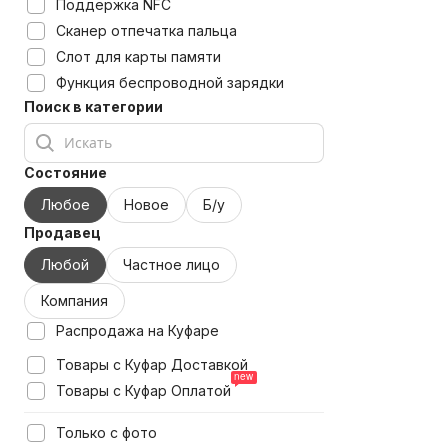
Поддержка NFC
Сканер отпечатка пальца
Слот для карты памяти
Функция беспроводной зарядки
Поиск в категории
Состояние
Любое
Новое
Б/у
Продавец
Любой
Частное лицо
Компания
Распродажа на Куфаре
Товары с Куфар Доставкой
Товары с Куфар Оплатой
Только с фото