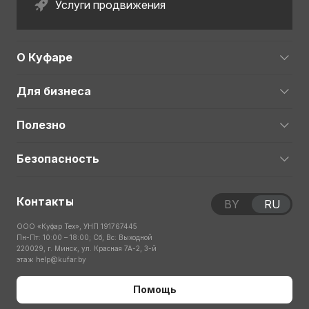
Услуги продвижения
О Куфаре
Для бизнеса
Полезно
Безопасность
Контакты
BY
RU
ООО «Куфар Тех», УНП 191767445
Пн-Пт: 10:00 – 18:00; Сб, Вс: Выходной
220029, г. Минск, ул. Красная 7А-2, 3-й
этаж
help@kufar.by
Помощь