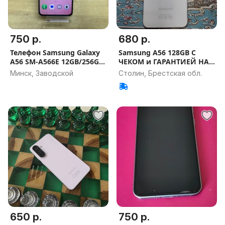
750 р.
680 р.
Телефон Samsung Galaxy
Samsung A56 128GB С
A56 SM-A566E 12GB/256GB
ЧЕКОМ и ГАРАНТИЕЙ НА
(а.46-050730)
СВЯЗИ
Минск, Заводской
Столин, Брестская обл.
650 р.
750 р.