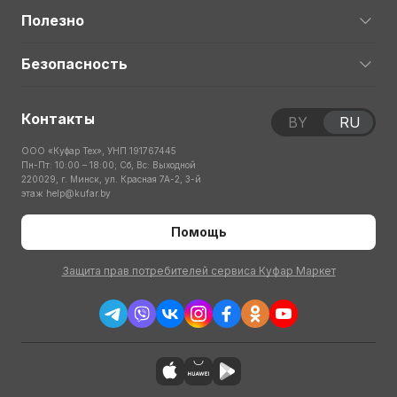
Полезно
Безопасность
Контакты
BY
RU
ООО «Куфар Тех», УНП 191767445
Пн-Пт: 10:00 – 18:00; Сб, Вс: Выходной
220029, г. Минск, ул. Красная 7А-2, 3-й
этаж
help@kufar.by
Помощь
Защита прав потребителей сервиса Куфар Маркет