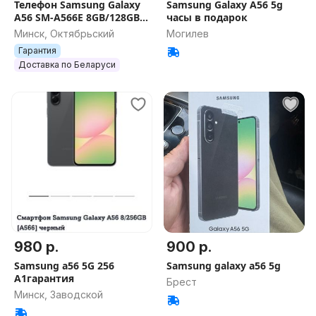
Телефон Samsung Galaxy
Samsung Galaxy A56 5g
A56 SM-A566E 8GB/128GB,
часы в подарок
8GB/256GB, 12GB/256GB ,
Минск, Октябрьский
Могилев
Гарантия
Доставка по Беларуси
980 р.
900 р.
Samsung a56 5G 256
Samsung galaxy a56 5g
А1гарантия
Брест
Минск, Заводской