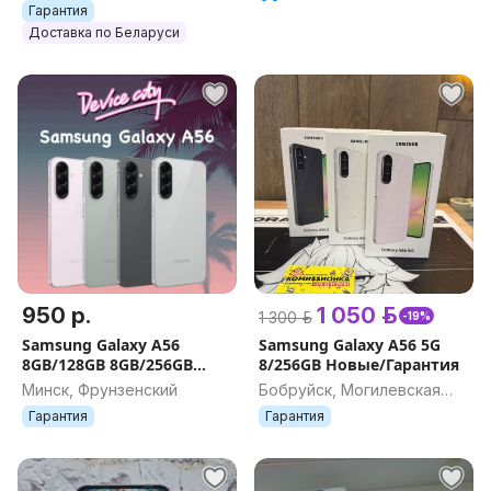
Гарантия
Доставка по Беларуси
950 р.
1 050 р.
1 300 р.
-19%
Samsung Galaxy A56
Samsung Galaxy A56 5G
8GB/128GB 8GB/256GB
8/256GB Новые/Гарантия
12GB/256GB (8 12 128 256
Минск, Фрунзенский
Бобруйск, Могилевская
GB)
обл.
Гарантия
Гарантия