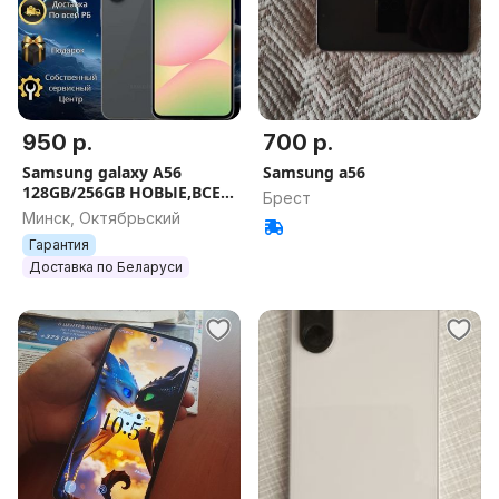
950 р.
700 р.
Samsung galaxy A56
Samsung a56
128GB/256GB НОВЫЕ,ВСЕ
Брест
ЦВЕТА,ОРИГИНАЛ,ГАРАНТ
Минск, Октябрьский
ИЯ.
Гарантия
Доставка по Беларуси