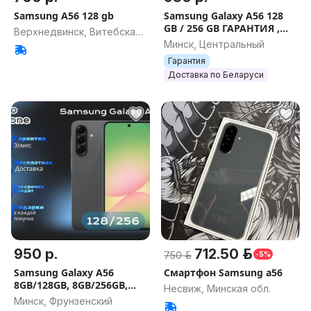
Samsung A56 128 gb
Samsung Galaxy A56 128
GB / 256 GB ГАРАНТИЯ ,
Верхнедвинск, Витебская
НОВЫЕ , ДОСТАВКА
Минск, Центральный
обл.
Гарантия
Доставка по Беларуси
950 р.
712.50 р.
750 р.
-5%
Samsung Galaxy A56
Смартфон Samsung a56
8GB/128GB, 8GB/256GB,
Несвиж, Минская обл.
12GB/256GB NEW,
Минск, Фрунзенский
Гарантия