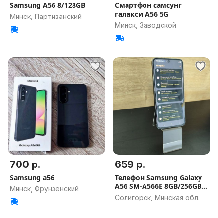
Samsung A56 8/128GB
Смартфон самсунг
галакси А56 5G
Минск, Партизанский
Минск, Заводской
700 р.
659 р.
Samsung a56
Телефон Samsung Galaxy
A56 SM-A566E 8GB/256GB
Минск, Фрунзенский
(а.120-000083)
Солигорск, Минская обл.