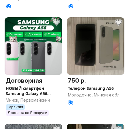
Договорная
750 р.
НОВЫЙ смартфон
Телефон Samsung A56
Samsung Galaxy А56
Молодечно, Минская обл.
(запечатан) Sim+E-sim /
Минск, Первомайский
Гарантия / Все цвета /
Гарантия
Память
Доставка по Беларуси