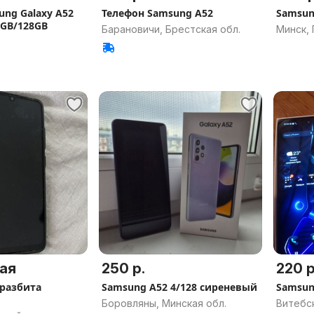
ung Galaxy A52
Телефон Samsung A52
Samsun
4GB/128GB
Барановичи, Брестская обл.
Минск,
ая
250 р.
220 р
(разбита
Samsung A52 4/128 сиреневый
Samsun
Боровляны, Минская обл.
Витебс