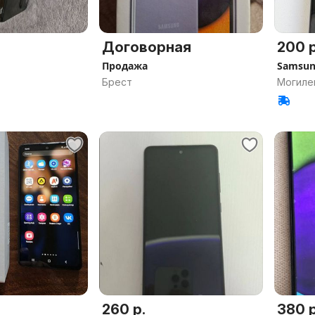
Договорная
200 р
Продажа
Samsu
Брест
Могиле
260 р.
380 р