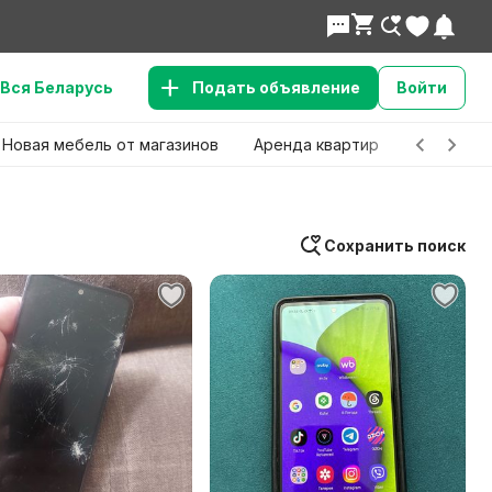
Вся Беларусь
Подать объявление
Войти
Новая мебель от магазинов
Аренда квартир
Детские 
Сохранить поиск