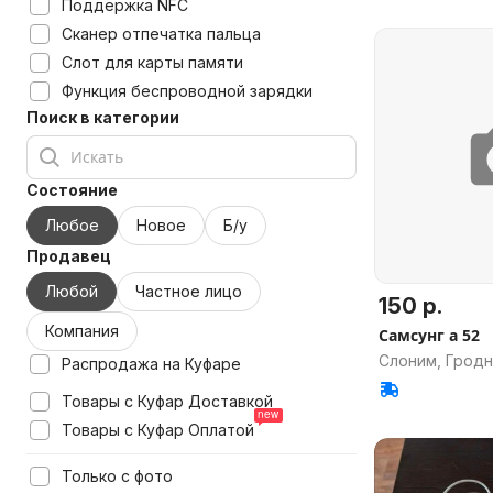
Поддержка NFC
Сканер отпечатка пальца
Слот для карты памяти
Функция беспроводной зарядки
Поиск в категории
Состояние
Любое
Новое
Б/у
Продавец
Любой
Частное лицо
150 р.
Компания
Самсунг а 52
Слоним, Гродн
Распродажа на Куфаре
Товары с Куфар Доставкой
Товары с Куфар Оплатой
Только с фото