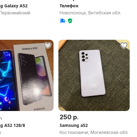
g Galaxy A52
Телефон
 Первомайский
Новополоцк, Витебская обл.
.
250 р.
g A52 128/8
Samsung a52
к
Костюковичи, Могилевская обл.