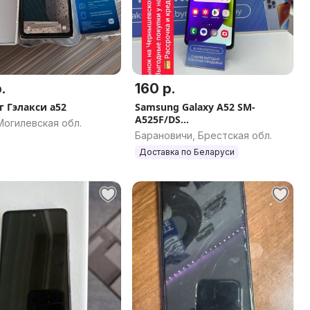
.
160 р.
г Гэлакси а52
Samsung Galaxy A52 SM-
A525F/DS
Могилевская обл.
4GB/128GB(РАССРОЧКА/
Барановичи, Брестская обл.
КРЕДИТ/ДОСТАВКА)
Доставка по Беларуси