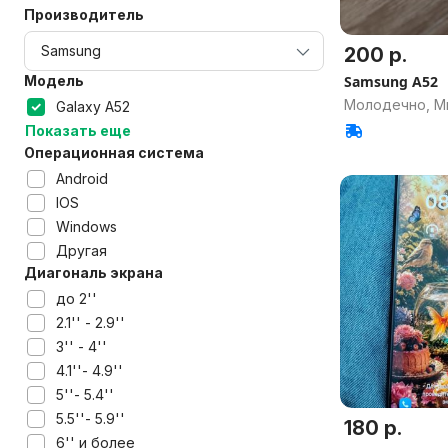
Производитель
200 р.
Модель
Samsung A52
Молодечно, Ми
Galaxy A52
Показать еще
Операционная система
Android
IOS
Windows
Другая
Диагональ экрана
до 2''
2.1'' - 2.9''
3'' - 4''
4.1''- 4.9''
5''- 5.4''
5.5''- 5.9''
180 р.
6'' и более