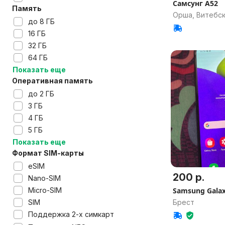
Самсунг А52
Память
Орша, Витебск
до 8 ГБ
16 ГБ
32 ГБ
64 ГБ
Показать еще
Оперативная память
до 2 ГБ
3 ГБ
4 ГБ
5 ГБ
Показать еще
Формат SIM-карты
eSIM
200 р.
Nano-SIM
Micro-SIM
Samsung Galax
SIM
Брест
Поддержка 2-х симкарт