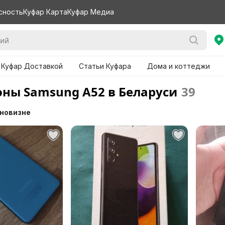
сность
Куфар Карта
Куфар Медиа
 Куфар Доставкой
Статьи Куфара
Дома и коттеджи
ны Samsung A52 в Беларуси
39
 новизне