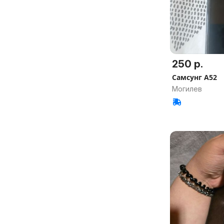
250 р.
Самсунг А52
Могилев