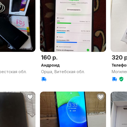
160 р.
320 р
Андроид
Телефо
рестская обл.
Орша, Витебская обл.
Могиле