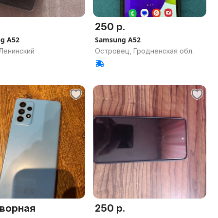
250 р.
g A52
Samsung A52
 Ленинский
Островец, Гродненская обл.
ворная
250 р.