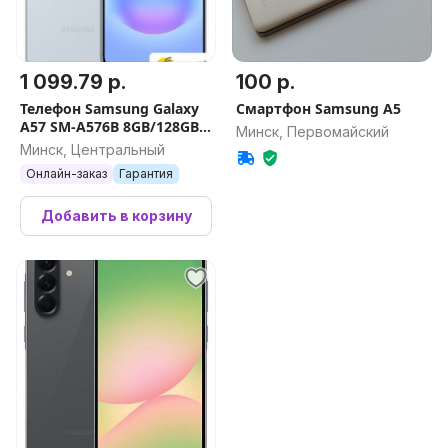
1 099.79 р.
100 р.
Телефон Samsung Galaxy
Смартфон Samsung A5
A57 SM-A576B 8GB/128GB
Минск, Первомайский
(голубой)
Минск, Центральный
Онлайн-заказ
Гарантия
Добавить в корзину