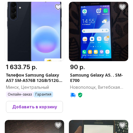
1 633.75 р.
90 р.
Телефон Samsung Galaxy
Samsung Gelaxy A5. . SM-
A57 SM-A576B 12GB/512GB
E700
(синий)
Минск, Центральный
Новополоцк, Витебская
обл.
Онлайн-заказ
Гарантия
Добавить в корзину