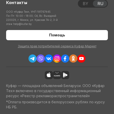
Контакты
BY
RU
ООО «Куфар Тех», УНП 191767445
Пн-Пт: 10:00 – 18:00; Сб, Вс: Выходной
220029, г. Минск, ул. Красная 7А-2, 3-й
этаж
help@kufar.by
Помощь
Защита прав потребителей сервиса Куфар Маркет
Куфар — площадка объявлений Беларуси. ООО «Куфар
Тех» включено в государственный информационный
ресурс «Реестр рекламораспространителей»
*Оплата производится в белорусских рублях по курсу
НБ РБ.