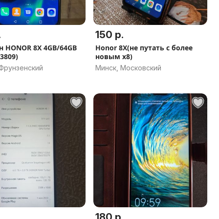
.
150 р.
н HONOR 8X 4GB/64GB
Honor 8X(не путать с более
13809)
новым x8)
 Фрунзенский
Минск, Московский
.
180 р.