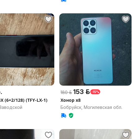
.
153 р.
180 р.
-15%
X (6+2/128) (TFY-LX-1)
Хонор x8
 Заводской
Бобруйск, Могилевская обл.