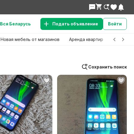
Вся Беларусь
Подать объявление
Войти
Новая мебель от магазинов
Аренда квартир
Детские 
Сохранить поиск