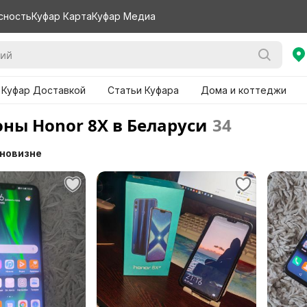
сность
Куфар Карта
Куфар Медиа
 Куфар Доставкой
Статьи Куфара
Дома и коттеджи
ны Honor 8X в Беларуси
34
 новизне