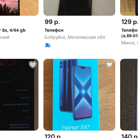
99 р.
129 р
 8x, 4/64 gb
Телефон
Телефо
(а.89-0
ский
Бобруйск, Могилевская обл.
Минск,
120 р.
140 р