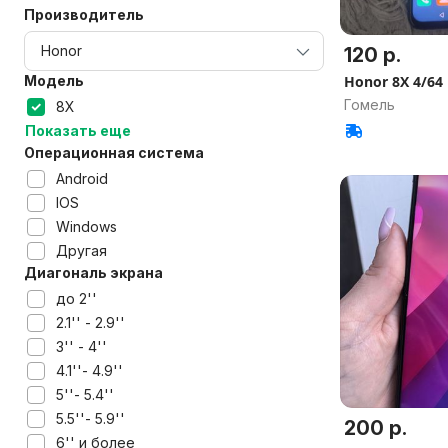
Производитель
120 р.
Модель
Honor 8X 4/64
Гомель
8X
Показать еще
Операционная система
Android
IOS
Windows
Другая
Диагональ экрана
до 2''
2.1'' - 2.9''
3'' - 4''
4.1''- 4.9''
5''- 5.4''
5.5''- 5.9''
200 р.
6'' и более