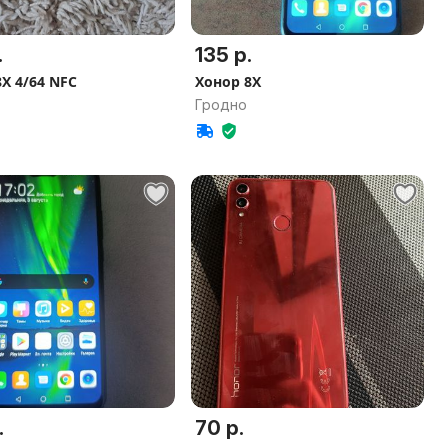
.
135 р.
X 4/64 NFC
Хонор 8Х
Гродно
.
70 р.