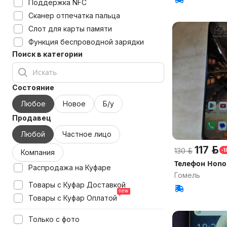
Поддержка NFC
Сканер отпечатка пальца
Слот для карты памяти
Функция беспроводной зарядки
Поиск в категории
Состояние
Любое
Новое
Б/у
Продавец
Любой
Частное лицо
117 р.
130 р.
-
Компания
Телефон Honor
Распродажа на Куфаре
Гомель
Товары с Куфар Доставкой
Товары с Куфар Оплатой
Только с фото