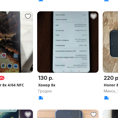
130 р.
220 р
10%
 8x 4/64 NFC
Хонор 8х
Honor 8
Гродно
Минск,