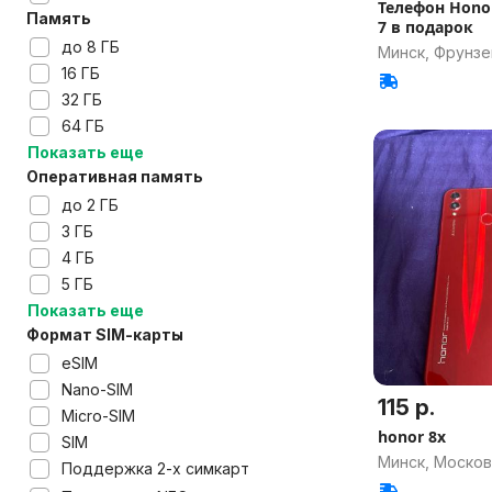
Телефон Honor
Память
7 в подарок
до 8 ГБ
Минск, Фрунзе
16 ГБ
32 ГБ
64 ГБ
Показать еще
Оперативная память
до 2 ГБ
3 ГБ
4 ГБ
5 ГБ
Показать еще
Формат SIM-карты
eSIM
Nano-SIM
115 р.
Micro-SIM
honor 8x
SIM
Минск, Москов
Поддержка 2-х симкарт