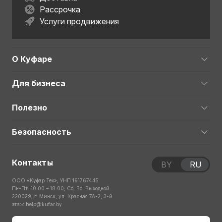
Рассрочка
Услуги продвижения
О Куфаре
Для бизнеса
Полезно
Безопасность
Контакты
BY
RU
ООО «Куфар Тех», УНП 191767445
Пн-Пт: 10:00 – 18:00; Сб, Вс: Выходной
220029, г. Минск, ул. Красная 7А-2, 3-й
этаж
help@kufar.by