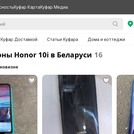
сность
Куфар Карта
Куфар Медиа
 Куфар Доставкой
Статьи Куфара
Дома и коттеджи
ны Honor 10i в Беларуси
16
 новизне