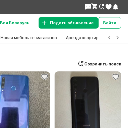
Вся Беларусь
Подать объявление
Войти
Новая мебель от магазинов
Аренда квартир
Детские 
Сохранить поиск