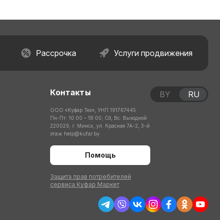
Рассрочка
Услуги продвижения
Контакты
BY
RU
ООО «Куфар Тех», УНП 191767445
Пн-Пт: 10:00 – 18:00; Сб, Вс: Выходной
220029, г. Минск, ул. Красная 7А-2, 3-й
этаж
help@kufar.by
Помощь
Защита прав потребителей
сервиса Куфар Маркет