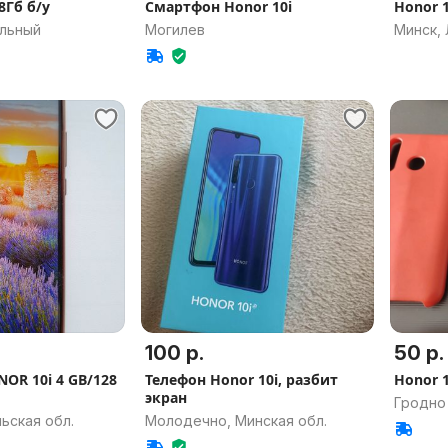
8Гб б/у
Смартфон Honor 10i
Honor 1
альный
Могилев
Минск,
100 р.
50 р.
OR 10i 4 GB/128
Телефон Honor 10i, разбит
Honor 
экран
Гродно
ьская обл.
Молодечно, Минская обл.