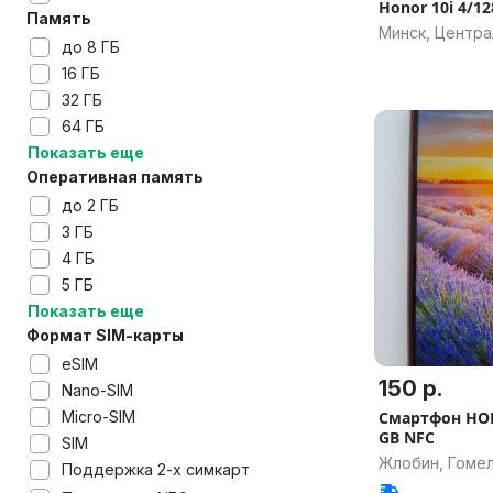
Honor 10i 4/12
Память
Минск, Центр
до 8 ГБ
16 ГБ
32 ГБ
64 ГБ
Показать еще
Оперативная память
до 2 ГБ
3 ГБ
4 ГБ
5 ГБ
Показать еще
Формат SIM-карты
eSIM
150 р.
Nano-SIM
Micro-SIM
Смартфон HON
GB NFC
SIM
Жлобин, Гомел
Поддержка 2-х симкарт