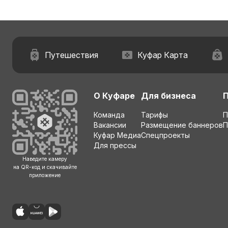
Путешествия
Куфар Карта
О Куфаре
Для бизнеса
Команда
Тарифы
П
Вакансии
Размещение баннеров
П
Куфар Медиа
Спецпроекты
Для прессы
Наведите камеру
на QR-код и скачивайте
приложение