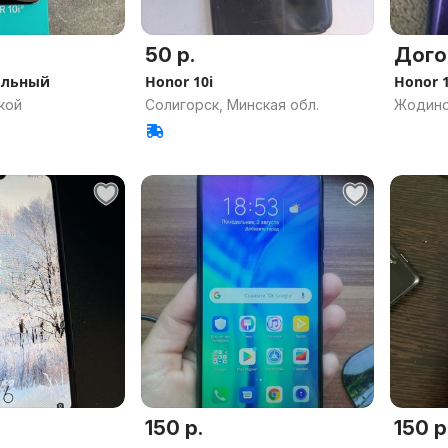
50 р.
Дого
ильный
Honor 10i
Honor 1
кой
Солигорск, Минская обл.
Жодино
150 р.
150 р