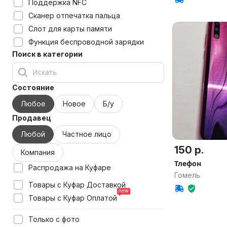
Поддержка NFC
Сканер отпечатка пальца
Слот для карты памяти
Функция беспроводной зарядки
Поиск в категории
Состояние
Любое
Новое
Б/у
Продавец
Любой
Частное лицо
150 р.
Компания
Тлефон
Распродажа на Куфаре
Гомель
Товары с Куфар Доставкой
Товары с Куфар Оплатой
Только с фото