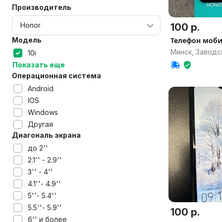
Производитель
100 р.
Модель
Телефон моб
Минск, Заводс
10i
Показать еще
Операционная система
Android
IOS
Windows
Другая
Диагональ экрана
до 2''
2.1'' - 2.9''
3'' - 4''
4.1''- 4.9''
5''- 5.4''
5.5''- 5.9''
100 р.
6'' и более