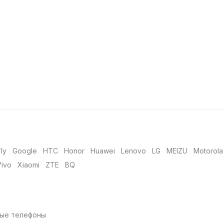
Fly
Google
HTC
Honor
Huawei
Lenovo
LG
MEIZU
Motorola
Vivo
Xiaomi
ZTE
BQ
ые телефоны