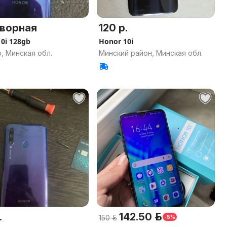
ворная
120 р.
0i 128gb
Honor 10i
, Минская обл.
Минский район, Минская обл.
.
142.50 р.
150 р.
-5%