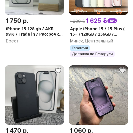
1 750 р.
1 625 р.
1 990 р.
-18%
iPhone 15 128 gb / АКБ
Apple iPhone 15 / 15 Plus (
99% / Trade in / Рассрочка
15+ ) 128GB / 256GB /
/ Гарантия
512GB ГАРАНТИЯ ,
Брест
Минск, Центральный
ПОДАРКИ
Гарантия
Доставка по Беларуси
1 470 р.
1 060 р.