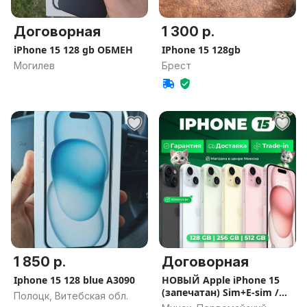
Договорная
1 300 р.
iPhone 15 128 gb ОБМЕН
IPhone 15 128gb
Могилев
Брест
1 850 р.
Договорная
Iphone 15 128 blue A3090
НОВЫЙ Apple iPhone 15
(запечатан) Sim+E-sim /
Полоцк, Витебская обл.
Гарантия / Все цвета /